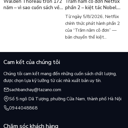
Walden Thoreau tròn 172
Trăm năm cô đơn Netflix
năm – vì sao cuốn sách về
phần 2 – kiệt tác Nobel
hai năm sống trong rừng
trở lại màn ảnh, dòng
Từ ngày 5/8/2026, Netflix
vẫn chữa lành người đọc
người tìm đọc lại García
chính thức phát hành phần 2
hôm nay
Márquez
của “Trăm năm cô đơn” —
bản chuyển thể kiệt...
Cam kết của chúng tôi
Chúng tôi cam kết mang đến những cuốn sách chất lượng,
được chọn lựa kỹ lưỡng từ các nhà xuất bản uy tín.
sachbanchay@tazano.com
Số 5 ngõ Dã Tượng, phường Cửa Nam, thành phố Hà Nội
0944048868
Chăm sóc khách hàng