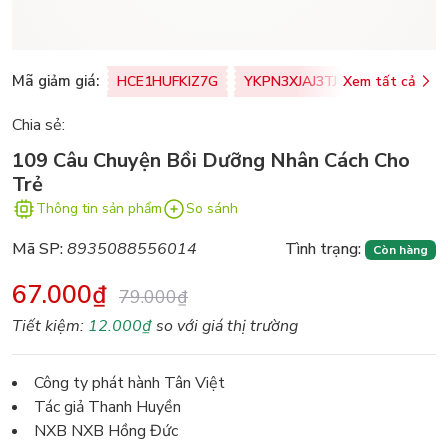
Mã giảm giá:
HCE1HUFKIZ7G
YKPN3XJAJ3TJ
Xem tất cả
77U0FSO8M
Chia sẻ:
109 Câu Chuyện Bồi Dưỡng Nhân Cách Cho
Trẻ
Thông tin sản phẩm
So sánh
Mã SP:
8935088556014
Tình trạng:
Còn hàng
67.000₫
79.000₫
Tiết kiệm:
12.000₫
so với giá thị trường
Công ty phát hành Tân Việt
Tác giả Thanh Huyền
NXB NXB Hồng Đức