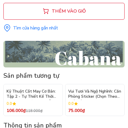
THÊM VÀO GIỎ
Tìm cửa hàng gần nhất
Sản phẩm tương tự
- 10%
Kỹ Thuật Cắt May Cơ Bản:
Vui Tươi Và Ngộ Nghĩnh: Căn
Tập 2 - Tự Thiết Kế Thời
Phòng Sticker (Chọn Theo
Trang Nam Nữ - Tạo Mẫu
Chủ Đề) - Hơn 250 Sticker
0.0
0.0
Rập - Kỹ Thuật Nhảy Size
106.000₫
75.000₫
118.000₫
Thông tin sản phẩm