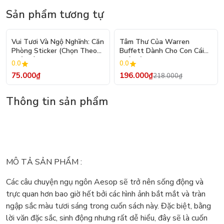
Sản phẩm tương tự
- 10%
Vui Tươi Và Ngộ Nghĩnh: Căn
Tâm Thư Của Warren
Phòng Sticker (Chọn Theo
Buffett Dành Cho Con Cái
Chủ Đề) - Hơn 250 Sticker
(Tái Bản 2026)
0.0
0.0
75.000₫
196.000₫
218.000₫
Thông tin sản phẩm
MÔ TẢ SẢN PHẨM :
Các câu chuyện ngụ ngôn Aesop sẽ trở nên sống động và
trực quan hơn bao giờ hết bởi các hình ảnh bắt mắt và tràn
ngập sắc màu tươi sáng trong cuốn sách này. Đặc biệt, bằng
lời văn đặc sắc, sinh động nhưng rất dễ hiểu, đây sẽ là cuốn