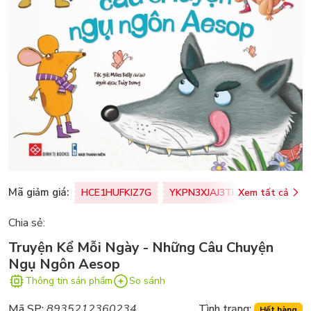
Mã giảm giá:
HCE1HUFKIZ7G
YKPN3XJAJ3TJ
Xem tất cả
77U0FSO8M
Chia sẻ:
Truyện Kể Mỗi Ngày - Những Câu Chuyện
Ngụ Ngôn Aesop
Thông tin sản phẩm
So sánh
Mã SP:
8935212360234
Tình trạng:
Hết hàng