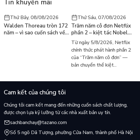
Tin khuyến mãi
Thứ Bảy, 08/08/2026
Thứ Sáu, 07/08/2026
Walden Thoreau tròn 172
Trăm năm cô đơn Netflix
năm – vì sao cuốn sách về
phần 2 – kiệt tác Nobel
hai năm sống trong rừng
trở lại màn ảnh, dòng
Từ ngày 5/8/2026, Netflix
vẫn chữa lành người đọc
người tìm đọc lại García
chính thức phát hành phần 2
hôm nay
Márquez
của “Trăm năm cô đơn” —
bản chuyển thể kiệt...
Cam kết của chúng tôi
Chúng tôi cam kết mang đến những cuốn sách chất lượng,
được chọn lựa kỹ lưỡng từ các nhà xuất bản uy tín.
sachbanchay@tazano.com
Số 5 ngõ Dã Tượng, phường Cửa Nam, thành phố Hà Nội