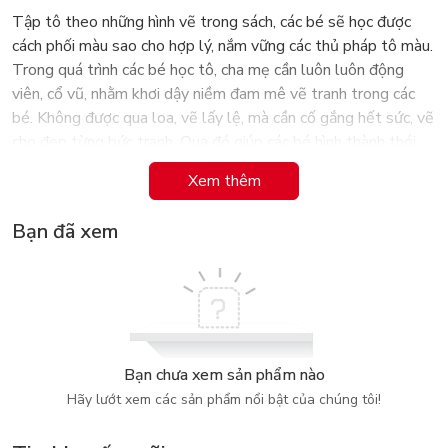
Tập tô theo những hình vẽ trong sách, các bé sẽ học được
cách phối màu sao cho hợp lý, nắm vững các thủ pháp tô màu.
Trong quá trình các bé học tô, cha mẹ cần luôn luôn động
viên, cổ vũ, nhằm khơi dậy niềm đam mê vẽ tranh trong các
bé. Không được qua loa, vẽ lấy lệ, mà cần cố gắng hết sức, vẽ
cho đẹp từng bức tranh. Qua đó giúp các bé hình thành thói
quen học tập chăm chỉ và rèn luyện tính kiên nhẫn.
Xem thêm
Cuốn sách Bạn Nhỏ Ơi! Tô Màu Thật Là Dễ! là tài liệu tham
Bạn đã xem
khảo cho các bé bậc vỡ lòng và mẫu giáo lớn. Hi vọng các bé
qua quá trình trau dồi học vẽ, có thể nâng cao được khả năng
vẽ tranh cũng như năng lực thẩm mĩ, tạo cơ sở vững chắc cho
tương lai tốt đẹp sau này.
Bạn chưa xem sản phẩm nào
Hãy lướt xem các sản phẩm nổi bật của chúng tôi!