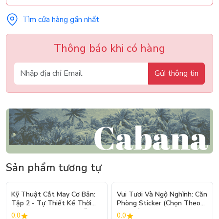
Tìm cửa hàng gần nhất
Thông báo khi có hàng
Gửi thông tin
Sản phẩm tương tự
- 10%
Kỹ Thuật Cắt May Cơ Bản:
Vui Tươi Và Ngộ Nghĩnh: Căn
Tập 2 - Tự Thiết Kế Thời
Phòng Sticker (Chọn Theo
Trang Nam Nữ - Tạo Mẫu
Chủ Đề) - Hơn 250 Sticker
0.0
0.0