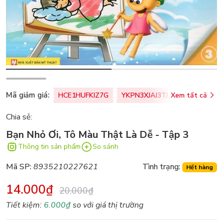
Mã giảm giá:
HCE1HUFKIZ7G
YKPN3XJAJ3TJ
Xem tất cả
77U0FSO8M
Chia sẻ:
Bạn Nhỏ Ơi, Tô Màu Thật Là Dễ - Tập 3
Thông tin sản phẩm
So sánh
Mã SP:
8935210227621
Tình trạng:
Hết hàng
14.000₫
20.000₫
Tiết kiệm:
6.000₫
so với giá thị trường