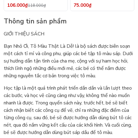
Rập - Kỹ Thuật Nhảy Size
106.000₫
75.000₫
118.000₫
Thông tin sản phẩm
GIỚI THIỆU SÁCH
Bạn Nhỏ Ơi, Tô Màu Thật Là Dễ! là bộ sách được biên soạn
một cách tỉ mỉ và công phu, giúp các bé tập tô màu sáp. Dưới
sự hướng dẫn tận tình của cha mẹ, cộng với sự ham học hỏi,
thích lĩnh ngộ những điều mới mẻ, các bé có thể nắm được
những nguyên tắc cơ bản trong việc tô màu.
Học tập là một quá trình phát triển dần dần và lần lượt theo
các bước, và học vẽ cũng càng như vậy, không thể nào muốn
nhanh là được. Trong quyển sách này, trước hết, bé sẽ biết
cách nhận biết các công cụ để vẽ, chỉ ra những đặc điểm của
từng công cụ, sau đó, bé sẽ được hướng dẫn dùng bút tô các
nét, qua đó nắm vững kết cấu của các khối hình. Và cuối cùng,
bé sẽ được hướng dẫn dùng bút sáp dầu để tô màu.