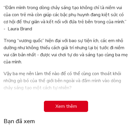
“Đắm mình trong dòng chảy sáng tạo không chỉ là niềm vui
của con trẻ mà còn giúp các bậc phụ huynh đang kiệt sức có
cơ hội để thư giãn và kết nối với đứa trẻ bên trong của mình.”
- Laura Brand
Trong “vương quốc” hiện đại với bao sự tiện ích, các em nhỏ
dường như không thiếu cách giải trí nhưng lại bị tước đi niềm
vui căn bản nhất - được vui chơi tự do và sáng tạo cùng ba mẹ
của mình.
Vậy ba mẹ nên làm thế nào để có thể cùng con thoát khỏi
những gò bó của thế giới bên ngoài và đắm mình vào dòng
chảy sáng tạo một cách tự nhiên?
Câu trả lời sẽ nằm trong Tí toáy mỗi ngày - 50 ý tưởng thủ
Xem thêm
công sáng tạo tại nhà. Một cuốn sách mộng mơ tập hợp bên
trong biết bao ý tưởng độc-nhất-vô-nhị, đánh thức trí tò mò
Bạn đã xem
cùng óc tưởng tượng của ngay cả những người lớn khó tính
nhất. Đặc biệt là, cùng cuốn sách này, cả gia đình có thể chơi