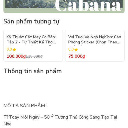
Sản phẩm tương tự
- 10%
Kỹ Thuật Cắt May Cơ Bản:
Vui Tươi Và Ngộ Nghĩnh: Căn
Tập 2 - Tự Thiết Kế Thời
Phòng Sticker (Chọn Theo
Trang Nam Nữ - Tạo Mẫu
Chủ Đề) - Hơn 250 Sticker
0.0
0.0
Rập - Kỹ Thuật Nhảy Size
106.000₫
75.000₫
118.000₫
Thông tin sản phẩm
MÔ TẢ SẢN PHẨM :
Tí Toáy Mỗi Ngày – 50 Ý Tưởng Thủ Công Sáng Tạo Tại
Nhà