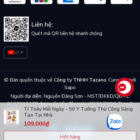
Liên hệ:
Quét mã QR liên hệ nhanh chóng
VI
© Bản quyền thuộc về
Công ty TNHH Tazano
.
Cung cấp bởi
Sapo
Liên hệ
Người đại diện: Nguyễn Đăng Sơn - MST/ĐKKD/QĐTL:
0107312178 được cấp lần đầu ngày 25/01/2016 Trụ sở:
Tí Toáy Mỗi Ngày - 50 Ý Tưởng Thủ Công Sáng
Số 5 ngõ Dã Tương, phố Dã Tượng, phường Trần Hưng Đạo,
Tạo Tại Nhà
quận Hoàn Kiếm, Hà Nội - Điện thoại: 0944048868
109.000₫
Hết hàng