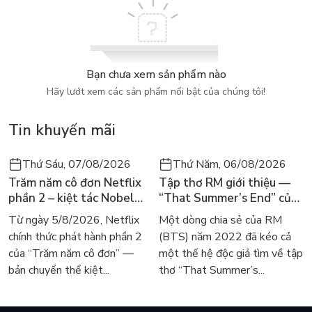
cùng nhau ở bất cứ đâu: trong bếp, phòng tắm, ngoài sân,...
Thế giới ngoài kia sẽ chẳng còn hiện hữu, thay vào đó là sự
kết nối đầy ý nghĩa với con và tái-kết nối với chính mình. Vậy
còn chần chừ gì nữa, xin mời bạn bước vào thế giới kỳ thú
Bạn chưa xem sản phẩm nào
của Tí toáy mỗi ngày và khám phá ngay thôi!
Hãy lướt xem các sản phẩm nổi bật của chúng tôi!
Tin khuyến mãi
Thứ Sáu, 07/08/2026
Thứ Năm, 06/08/2026
Trăm năm cô đơn Netflix
Tập thơ RM giới thiệu —
phần 2 – kiệt tác Nobel
“That Summer’s End” của
trở lại màn ảnh, dòng
Lee Seong-bok ra mắt bản
Từ ngày 5/8/2026, Netflix
Một dòng chia sẻ của RM
người tìm đọc lại García
tiếng Anh sau 4 năm gây
chính thức phát hành phần 2
(BTS) năm 2022 đã kéo cả
Márquez
sốt
của “Trăm năm cô đơn” —
một thế hệ độc giả tìm về tập
bản chuyển thể kiệt...
thơ “That Summer’s...