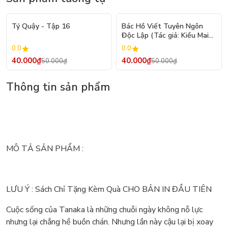
- 20%
- 20%
Tý Quậy - Tập 16
Bác Hồ Viết Tuyên Ngôn
Độc Lập (Tác giả: Kiều Mai
Sơn)
0.0
0.0
40.000₫
40.000₫
50.000₫
50.000₫
Thông tin sản phẩm
MÔ TẢ SẢN PHẨM :
LƯU Ý : Sách Chỉ Tặng Kèm Quà CHO BẢN IN ĐẦU TIÊN
Cuộc sống của Tanaka là những chuỗi ngày không nỗ lực
nhưng lại chẳng hề buồn chán. Nhưng lần này cậu lại bị xoay