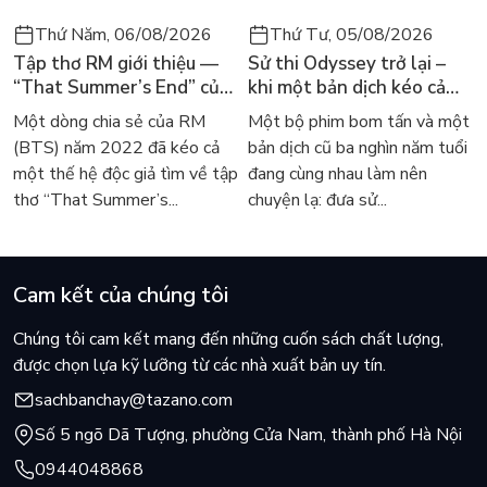
Thứ Năm, 06/08/2026
Thứ Tư, 05/08/2026
Tập thơ RM giới thiệu —
Sử thi Odyssey trở lại –
“That Summer’s End” của
khi một bản dịch kéo cả
Lee Seong-bok ra mắt bản
thế giới về với văn học
Một dòng chia sẻ của RM
Một bộ phim bom tấn và một
tiếng Anh sau 4 năm gây
kinh điển
(BTS) năm 2022 đã kéo cả
bản dịch cũ ba nghìn năm tuổi
sốt
một thế hệ độc giả tìm về tập
đang cùng nhau làm nên
thơ “That Summer’s...
chuyện lạ: đưa sử...
Cam kết của chúng tôi
Chúng tôi cam kết mang đến những cuốn sách chất lượng,
được chọn lựa kỹ lưỡng từ các nhà xuất bản uy tín.
sachbanchay@tazano.com
Số 5 ngõ Dã Tượng, phường Cửa Nam, thành phố Hà Nội
0944048868