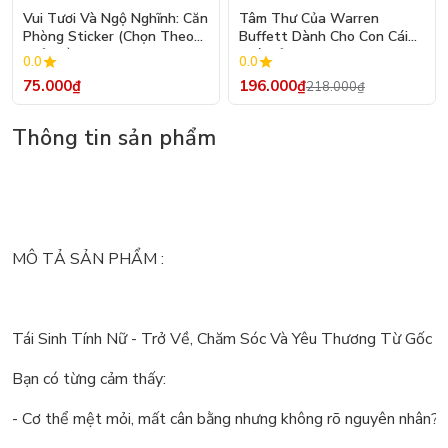
- 10%
Vui Tươi Và Ngộ Nghĩnh: Căn
Tâm Thư Của Warren
Phòng Sticker (Chọn Theo
Buffett Dành Cho Con Cái
Chủ Đề) - Hơn 250 Sticker
(Tái Bản 2026)
0.0
0.0
75.000₫
196.000₫
218.000₫
Thông tin sản phẩm
MÔ TẢ SẢN PHẨM :
Tái Sinh Tính Nữ - Trở Về, Chăm Sóc Và Yêu Thương Từ Gốc 
Bạn có từng cảm thấy:
- Cơ thể mệt mỏi, mất cân bằng nhưng không rõ nguyên nhân?