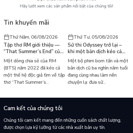
Hãy lướt xem các sản phẩm nổi bật của chúng tôi!
- Hiểu rõ hơn về cơ thể và nhu cầu thật sự của bản thân.
Tin khuyến mãi
- Biết cách cân bằng nội tiết và chăm sóc sức khỏe tự nhiên.
- Học cách giải phóng cảm xúc & chữa lành từ bên trong.
Thứ Năm, 06/08/2026
Thứ Tư, 05/08/2026
Tập thơ RM giới thiệu —
Sử thi Odyssey trở lại –
- Kết nối lại với năng lượng nữ tính dịu dàng – bền vững.
“That Summer’s End” của
khi một bản dịch kéo cả
- Sống nhẹ nhàng, tự tin và yêu bản thân hơn mỗi ngày.
Lee Seong-bok ra mắt bản
thế giới về với văn học
Một dòng chia sẻ của RM
Một bộ phim bom tấn và một
tiếng Anh sau 4 năm gây
kinh điển
(BTS) năm 2022 đã kéo cả
bản dịch cũ ba nghìn năm tuổi
VỀ TÁC GIẢ
sốt
một thế hệ độc giả tìm về tập
đang cùng nhau làm nên
Vân Anh hiện đang là Nghiên cứu sinh Tiến sĩ Sinh học, đồng thời 
thơ “That Summer’s...
chuyện lạ: đưa sử...
Chị có nền tảng học vấn vững vàng về y sinh, gồm bằng Cử nhân 
Công việc của chị hướng tới việc hỗ trợ phụ nữ phục hồi năng l
Cam kết của chúng tôi
Bằng sự kết hợp giữa tri thức khoa học và trực giác nữ tính, Vâ
Chúng tôi cam kết mang đến những cuốn sách chất lượng,
được chọn lựa kỹ lưỡng từ các nhà xuất bản uy tín.
TÓM TẮT SÁCH