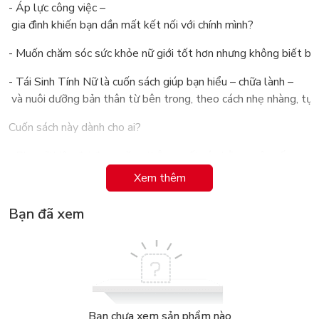
- Áp lực công việc –
gia đình khiến bạn dần mất kết nối với chính mình?
- Muốn chăm sóc sức khỏe nữ giới tốt hơn nhưng không biết bắ
- Tái Sinh Tính Nữ là cuốn sách giúp bạn hiểu – chữa lành –
và nuôi dưỡng bản thân từ bên trong, theo cách nhẹ nhàng, tự 
Cuốn sách này dành cho ai?
- Phụ nữ hiện đại đang căng thẳng, mất cân bằng cuộc sống.
Xem thêm
- Người gặp vấn đề về nội tiết, sức khỏe nữ giới, năng lượng cơ 
Bạn đã xem
- Người muốn chữa lành cảm xúc, yêu lại bản thân.
- Người bắt đầu quan tâm đến chăm sóc cơ thể & năng lượng nữ
Bạn sẽ nhận được gì?
- Giúp bạn chậm lại – hiểu mình –
và chăm sóc bản thân đúng cách.
Bạn chưa xem sản phẩm nào