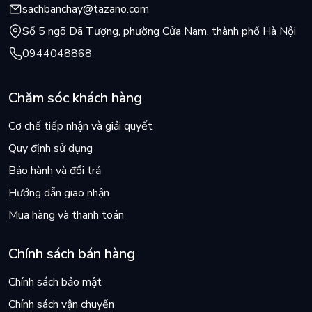
sachbanchay@tazano.com
Chương 1 - Tái Sinh Từ Gốc Rễ Thiêng Liêng
Số 5 ngõ Dã Tượng, phường Cửa Nam, thành phố Hà Nội
- Sự mất cân bằng không chỉ đến từ thể chất.
0944048868
- Mà còn liên quan đến cảm xúc, tâm lý và lối sống.
Chăm sóc khách hàng
Bạn sẽ hiểu:
Cơ chế tiếp nhận và giải quyết
- Vì sao cơ thể “lên tiếng” khi bạn căng thẳng.
Quy định sử dụng
- Vì sao chăm sóc bản thân không chỉ là bề ngoài.
Bảo hành và đổi trả
Chương 2 - Tái Sinh, Tìm Về Cơ Thể Nữ
Hướng dẫn giao nhận
- Không chỉ xử lý phần “ngọn” mà biết cách lắng nghe cơ thể để 
Mua hàng và thanh toán
- Nhìn lại mối liên kết giữa cơ thể – cảm xúc – tâm trí.
Chính sách bán hàng
- Hiểu nguyên nhân sâu xa của sự mất cân bằng.
Chính sách bảo mật
- Xây dựng thói quen chăm sóc bản thân bền vững.
Chính sách vận chuyển