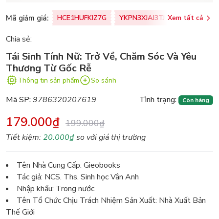
Mã giảm giá:
HCE1HUFKIZ7G
YKPN3XJAJ3TJ
Xem tất cả
77U0FSO8M
Chia sẻ:
Tái Sinh Tính Nữ: Trở Về, Chăm Sóc Và Yêu
Thương Từ Gốc Rễ
Thông tin sản phẩm
So sánh
Mã SP:
9786320207619
Tình trạng:
Còn hàng
179.000₫
199.000₫
Tiết kiệm:
20.000₫
so với giá thị trường
Tên Nhà Cung Cấp: Gieobooks
Tác giả: NCS. Ths. Sinh học Vân Anh
Nhập khẩu: Trong nước
Tên Tổ Chức Chịu Trách Nhiệm Sản Xuất: Nhà Xuất Bản
Thế Giới