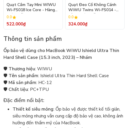
Quạt Cầm Tay Mini WIWU
Quạt Đeo Cổ Không Cánh
Wi-FS018 Ice Core - Hàng
WiWU Twins Wi-FS014 -
Chính Hãng
Hàng Chính Hãng
0.0
0.0
522.000₫
324.000₫
Thông tin sản phẩm
Ốp bảo vệ dùng cho MacBook WiWU Ishield Ultra Thin
Hard Shell Case (15.3 inch, 2023) – Nhám
🛡️
Thương hiệu
: WIWU
🛡️
Tên sản phẩm
: Ishield Ultra Thin Hard Shell Case
🛡️
Mã sản phẩm
: HC-12
🛡️
Chất liệu
: PC+TPU
Đặc điểm nổi bật:
Thiết kế siêu mỏng
: Ốp bảo vệ được thiết kế tối giản,
siêu mỏng nhưng vẫn cung cấp độ bảo vệ cao, không ảnh
hưởng đến thẩm mỹ của MacBook.