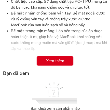
Chất liệu cao cấp
: Sử dụng chất liệu PC+TPU, mang lại
độ bền cao, khả năng chống sốc và chịu lực tốt.
Bề mặt nhám chống bám vân tay
: Bề mặt ngoài được
xử lý chống vân tay và chống trầy xước, giữ cho
MacBook của bạn luôn sạch sẽ và bóng bẩy.
Bề mặt trong mịn màng
: Lớp bên trong của ốp được
hoàn thiện tỉ mỉ, giúp bảo vệ MacBook khỏi những vết
xước không mong muốn mà vẫn giữ được sự mượt mà khi
lắp và tháo ốp.
Khả năng bảo vệ toàn diện
: Vừa vặn hoàn hảo với
MacBook 15.3 inch, bảo vệ mọi góc cạnh, tránh bụi bẩn
Xem thêm
và va đập.
Tản nhiệt hiệu quả
: Thiết kế tối ưu giúp duy trì luồng
Bạn đã xem
khí mát mẻ, không làm nóng máy.
Phụ kiện không chỉ bảo vệ MacBook khỏi những tác động bên
ngoài mà còn giữ nguyên vẻ đẹp tự nhiên của thiết bị với lớp
bảo vệ mỏng nhẹ nhưng đầy hiệu quả. Bề mặt trong mịn
màng càng giúp thiết bị luôn được bảo vệ tốt nhất khỏi các
Bạn chưa xem sản phẩm nào