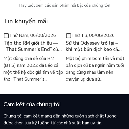
vết trầy xước trong quá trình sử dụng.
Hãy lướt xem các sản phẩm nổi bật của chúng tôi!
Tin khuyến mãi
Thứ Năm, 06/08/2026
Thứ Tư, 05/08/2026
Tập thơ RM giới thiệu —
Sử thi Odyssey trở lại –
“That Summer’s End” của
khi một bản dịch kéo cả
Lee Seong-bok ra mắt bản
thế giới về với văn học
Một dòng chia sẻ của RM
Một bộ phim bom tấn và một
tiếng Anh sau 4 năm gây
kinh điển
(BTS) năm 2022 đã kéo cả
bản dịch cũ ba nghìn năm tuổi
sốt
một thế hệ độc giả tìm về tập
đang cùng nhau làm nên
thơ “That Summer’s...
chuyện lạ: đưa sử...
Cam kết của chúng tôi
Chúng tôi cam kết mang đến những cuốn sách chất lượng,
được chọn lựa kỹ lưỡng từ các nhà xuất bản uy tín.