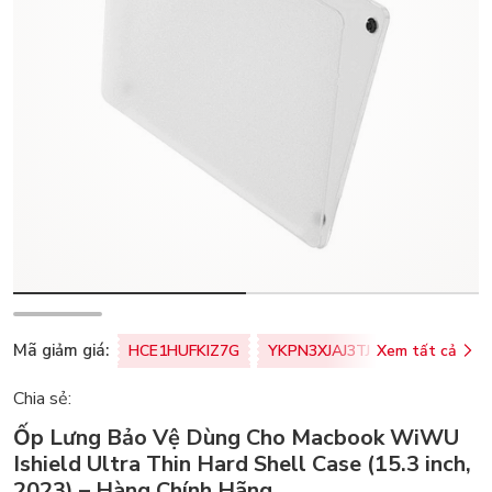
Mã giảm giá:
HCE1HUFKIZ7G
YKPN3XJAJ3TJ
Xem tất cả
77U0FSO8M
Chia sẻ:
Ốp Lưng Bảo Vệ Dùng Cho Macbook WiWU
Ishield Ultra Thin Hard Shell Case (15.3 inch,
2023) – Hàng Chính Hãng