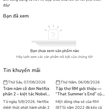
đấy!
Bạn đã xem
Bạn chưa xem sản phẩm nào
Hãy lướt xem các sản phẩm nổi bật của chúng tôi!
Tin khuyến mãi
Thứ Sáu, 07/08/2026
Thứ Năm, 06/08/2026
Trăm năm cô đơn Netflix
Tập thơ RM giới thiệu —
phần 2 – kiệt tác Nobel
“That Summer’s End” của
trở lại màn ảnh, dòng
Lee Seong-bok ra mắt bản
Từ ngày 5/8/2026, Netflix
Một dòng chia sẻ của RM
người tìm đọc lại García
tiếng Anh sau 4 năm gây
chính thức phát hành phần 2
(BTS) năm 2022 đã kéo cả