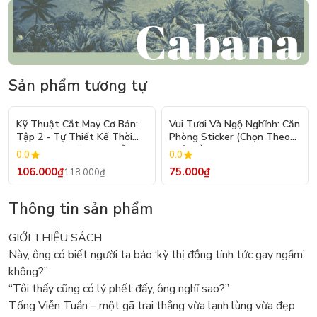
Sản phẩm tương tự
- 10%
Kỹ Thuật Cắt May Cơ Bản:
Vui Tươi Và Ngộ Nghĩnh: Căn
Tập 2 - Tự Thiết Kế Thời
Phòng Sticker (Chọn Theo
Trang Nam Nữ - Tạo Mẫu
Chủ Đề) - Hơn 250 Sticker
0.0
0.0
Rập - Kỹ Thuật Nhảy Size
106.000₫
75.000₫
118.000₫
Thông tin sản phẩm
GIỚI THIỆU SÁCH
Này, ông có biết người ta bảo ‘kỳ thị đồng tính tức gay ngầm’
không?”
“Tôi thấy cũng có lý phết đấy, ông nghĩ sao?”
Tống Viễn Tuần – một gã trai thẳng vừa lạnh lùng vừa đẹp