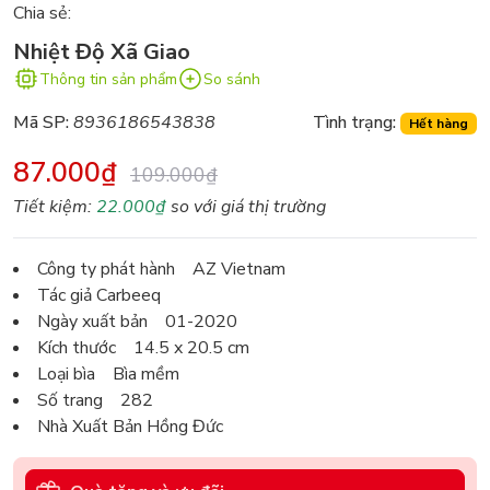
Chia sẻ:
Nhiệt Độ Xã Giao
Thông tin sản phẩm
So sánh
Mã SP:
8936186543838
Tình trạng:
Hết hàng
87.000₫
109.000₫
Tiết kiệm:
22.000₫
so với giá thị trường
Công ty phát hành AZ Vietnam
Tác giả Carbeeq
Ngày xuất bản 01-2020
Kích thước 14.5 x 20.5 cm
Loại bìa Bìa mềm
Số trang 282
Nhà Xuất Bản Hồng Đức