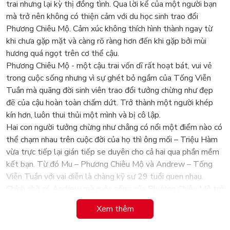
trai nhưng lại kỳ thị đồng tình. Qua lời kể của một người bạn
mà trở nên không có thiện cảm với du học sinh trao đổi
Phương Chiêu Mộ. Cảm xúc không thích hình thành ngay từ
khi chưa gặp mặt và càng rõ ràng hơn đến khi gặp bởi mùi
hương quá ngọt trên cơ thể cậu.
Phương Chiêu Mộ - một cậu trai vốn dĩ rất hoạt bát, vui vẻ
trong cuộc sống nhưng vì sự ghét bỏ ngầm của Tống Viễn
Tuần mà quãng đời sinh viên trao đổi tưởng chừng như đẹp
đẽ của cậu hoàn toàn chấm dứt. Trở thành một người khép
kín hơn, luôn thui thủi một mình và bị cô lập.
Hai con người tưởng chừng như chẳng có nổi một điểm nào có
thể chạm nhau trên cuộc đời của họ thì ông mối – Triệu Hàm
vừa trực tiếp lại gián tiếp se duyên cho cả hai qua phần mềm
kết bạn. Từ đó Mu – Phương Chiêu Mộ và Andrew – Tống
Viễn Tuần với vai diễn là chàng kỹ sư 29 tuổi quen nhau.
Chính nhờ có Andrew mà cuộc sống của Phương Chiêu Mộ trở
nên tươi sáng, vui vẻ và có mục đích hơn.
Xem thêm
Nhưng nếu Mu và Andrew càng ngày càng gần nhau hơn, thân
cận nhau hơn bao nhiều thì khoảng cách giữa Phương Chiêu