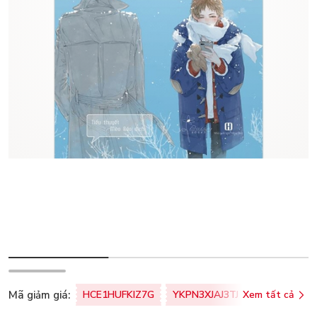
Mã giảm giá:
HCE1HUFKIZ7G
YKPN3XJAJ3TJ
Xem tất cả
77U0FSO8M