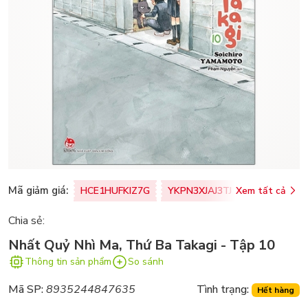
Mã giảm giá:
HCE1HUFKIZ7G
YKPN3XJAJ3TJ
Xem tất cả
77U0FSO8M
Chia sẻ:
Nhất Quỷ Nhì Ma, Thứ Ba Takagi - Tập 10
Thông tin sản phẩm
So sánh
Mã SP:
8935244847635
Tình trạng:
Hết hàng