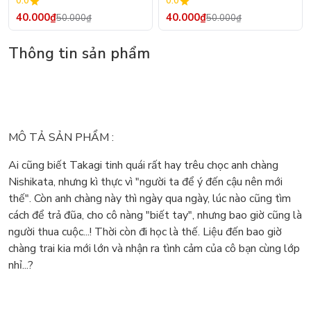
0.0
0.0
40.000₫
40.000₫
50.000₫
50.000₫
Thông tin sản phẩm
MÔ TẢ SẢN PHẨM :
Ai cũng biết Takagi tinh quái rất hay trêu chọc anh chàng
Nishikata, nhưng kì thực vì "người ta để ý đến cậu nên mới
thế". Còn anh chàng này thì ngày qua ngày, lúc nào cũng tìm
cách để trả đũa, cho cô nàng "biết tay", nhưng bao giờ cũng là
người thua cuộc...! Thời còn đi học là thế. Liệu đến bao giờ
chàng trai kia mới lớn và nhận ra tình cảm của cô bạn cùng lớp
nhỉ...?