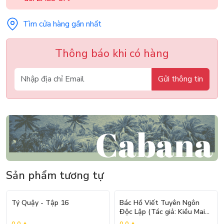
Tìm cửa hàng gần nhất
Thông báo khi có hàng
Gửi thông tin
Sản phẩm tương tự
- 20%
- 20%
Tý Quậy - Tập 16
Bác Hồ Viết Tuyên Ngôn
Độc Lập (Tác giả: Kiều Mai
Sơn)