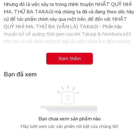
Nhưng đó là việc xảy ra trong chính truyện NHẤT QUỶ NHÌ
MA, THỨ BA TAKAGI mà chúng ta đã và đang theo dõi, hãy
cứ để tác phẩm chính này qua một bên, để đến với: NHẤT
QUỶ NHÌ MA, THỨ BA (VẪN LÀ) TAKAGI - Phần hậu
truyện kể về quãng thời gian sau khi Takagi & Nishikata kết
hôn, họ có với nhau một bé gái và cuộc sống êm đềm nhưng
cũng không kém phần vui nhộn của cả ba.
Xem thêm
Bạn đã xem
Hai phần truyện cùng phát hành song song, hẳn sẽ mang lại
rất nhiều điều thú vị cũng như tò mò cho bạn đọc. Và chắc
chắn bạn sẽ càng tâm đắc hơn với đoạn kết đầy ngọt ngào đã
biết trước của cặp đôi trong phần 1, nhưng là để mở ra
những... "drama" mới cùng với cô con gái của họ!
Bạn chưa xem sản phẩm nào
Hãy lướt xem các sản phẩm nổi bật của chúng tôi!
NHẤT QUỶ NHÌ MA, THỨ BA (VẪN LÀ) TAKAGI có hình
thức tương đồng với phần chính truyện, mỗi cuốn của bản in