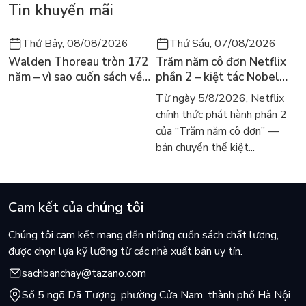
Tin khuyến mãi
đầu vẫn được tặng kèm 1 Postcard cực đẹp. Đừng bỏ lỡ nếu
đã yêu mến TAKAGI & NISHIKATA nhé!!
Thứ Bảy, 08/08/2026
Thứ Sáu, 07/08/2026
Walden Thoreau tròn 172
Trăm năm cô đơn Netflix
năm – vì sao cuốn sách về
phần 2 – kiệt tác Nobel
hai năm sống trong rừng
trở lại màn ảnh, dòng
Từ ngày 5/8/2026, Netflix
vẫn chữa lành người đọc
người tìm đọc lại García
chính thức phát hành phần 2
hôm nay
Márquez
của “Trăm năm cô đơn” —
bản chuyển thể kiệt...
Cam kết của chúng tôi
Chúng tôi cam kết mang đến những cuốn sách chất lượng,
được chọn lựa kỹ lưỡng từ các nhà xuất bản uy tín.
sachbanchay@tazano.com
Số 5 ngõ Dã Tượng, phường Cửa Nam, thành phố Hà Nội