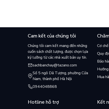
cuốn bán chạy nhất thế giới?
và câu
chọn đ
Cam kết của chúng tôi
Chăm
Chúng tôi cam kết mang đến những
Cơ chế 
cuốn sách chất lượng, được chọn lựa
Quy đị
kỹ lưỡng từ các nhà xuất bản uy tín.
Bảo hàn
sachbanchay@tazano.com
Hướng 
Số 5 ngõ Dã Tượng, phường Cửa
Mua hà
Nam, thành phố Hà Nội
0944048868
Hotline hỗ trợ
Kết n