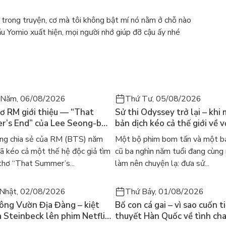
 trong truyện, cơ mà tôi không bật mí nó nằm ở chỗ nào
đầu Yomio xuất hiện, mọi người nhớ giúp đỡ cậu ấy nhé
 Năm, 06/08/2026
Thứ Tư, 05/08/2026
ơ RM giới thiệu — “That
Sử thi Odyssey trở lại – khi
’s End” của Lee Seong-bok
bản dịch kéo cả thế giới về v
 bản tiếng Anh sau 4 năm
học kinh điển
ng chia sẻ của RM (BTS) năm
Một bộ phim bom tấn và một bả
t
 kéo cả một thế hệ độc giả tìm
cũ ba nghìn năm tuổi đang cùng
thơ “That Summer’s...
làm nên chuyện lạ: đưa sử...
Nhật, 02/08/2026
Thứ Bảy, 01/08/2026
ông Vườn Địa Đàng – kiệt
Bố con cá gai – vì sao cuốn t
a Steinbeck lên phim Netflix
thuyết Hàn Quốc về tình ch