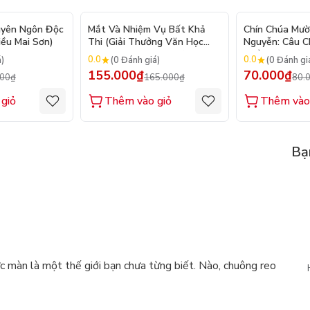
- 20%
- 6%
uyên Ngôn Độc
Mắt Và Nhiệm Vụ Bất Khả
Chín Chúa Mườ
iều Mai Sơn)
Thi (Giải Thưởng Văn Học
Nguyễn: Câu 
Newbery Medal 2024)
Triều Đại
0.0
0.0
á)
(0 Đánh giá)
(0 Đánh gi
155.000₫
70.000₫
000₫
165.000₫
80.
giỏ
Thêm vào giỏ
Thêm vào
Bạ
c màn là một thế giới bạn chưa từng biết. Nào, chuông reo