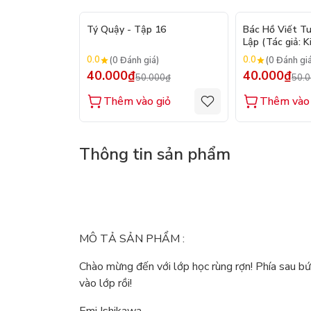
- 20%
Tý Quậy - Tập 16
Bác Hồ Viết T
Lập (Tác giả: K
0.0
0.0
(0 Đánh giá)
(0 Đánh gi
40.000₫
40.000₫
50.000₫
50.
Thêm vào giỏ
Thêm vào 
Thông tin sản phẩm
MÔ TẢ SẢN PHẨM :
Chào mừng đến với lớp học rùng rợn! Phía sau bứ
vào lớp rồi!