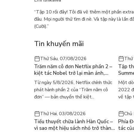
Emi Ishikawa
“Tập 10 rồi đây! Tôi đã vẽ thêm một phần extra
đâu. Mọi người thử tìm đi nè. Và tập này là lần 
(Cười).”
Tin khuyến mãi
Thứ Sáu, 07/08/2026
Thứ
Trăm năm cô đơn Netflix phần 2 –
Tập th
kiệt tác Nobel trở lại màn ảnh,
Summer
dòng người tìm đọc lại García
ra mắt
Từ ngày 5/8/2026, Netflix chính thức
Một dò
Márquez
gây số
phát hành phần 2 của “Trăm năm cô
2022 đã
đơn” — bản chuyển thể kiệt...
về tập 
Thứ Hai, 03/08/2026
Chủ 
Tiểu thuyết chữa lành Hàn Quốc –
Phía Đ
vì sao một hiệu sách nhỏ trở thành
tác củ