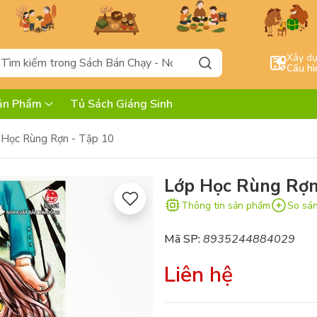
Xây d
Cấu hì
ản Phẩm
Tủ Sách Giáng Sinh
 Học Rùng Rợn - Tập 10
Lớp Học Rùng Rợn
Thông tin sản phẩm
So sá
Mã SP:
8935244884029
Liên hệ