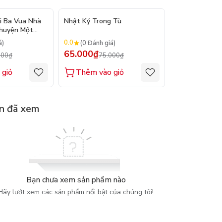
- 12%
- 13%
i Ba Vua Nhà
Nhật Ký Trong Tù
Trùng Quang 
Chuyện Một
giả: Phan Bội 
0.0
0.0
á)
(0 Đánh giá)
(0 Đánh gi
65.000₫
65.000₫
000₫
75.000₫
75.
 giỏ
Thêm vào giỏ
Thêm vào
n đã xem
Bạn chưa xem sản phẩm nào
Hãy lướt xem các sản phẩm nổi bật của chúng tôi!