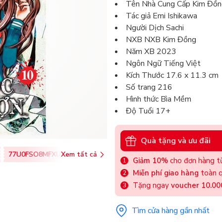
Tên Nhà Cung Cấp Kim Đồn
Tác giả Emi Ishikawa
Người Dịch Sachi
NXB NXB Kim Đồng
Năm XB 2023
Ngôn Ngữ Tiếng Việt
Kích Thước 17.6 x 11.3 cm
Số trang 216
Hình thức Bìa Mềm
Độ Tuổi 17+
Quà tặng và ưu đãi
77U0FSO8MFXU
Xem tất cả
Giảm 10%
cho đơn hàng từ
Miễn phí giao hàng
toàn q
Tặng ngay
voucher 10.0
Tìm cửa hàng gần nhất