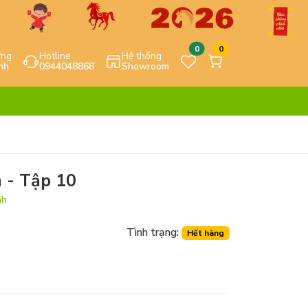
0
0
ựng
Hotline
Hệ thống
nh
0944048868
Showroom
 - Tập 10
nh
Tình trạng:
Hết hàng