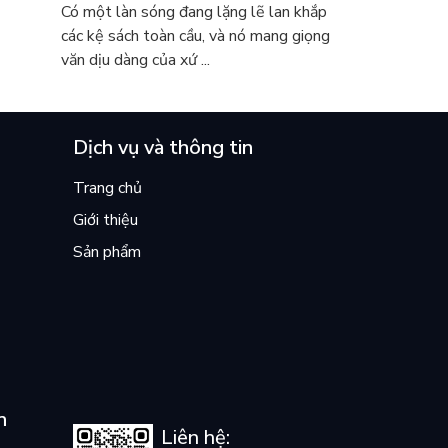
 khóc
sao cả thế giới đang đọc sách Hàn?
Có một làn sóng đang lặng lẽ lan khắp
các kệ sách toàn cầu, và nó mang giọng
văn dịu dàng của xứ ...
Dịch vụ và thông tin
Trang chủ
Giới thiệu
Sản phẩm
n
Liên hệ: