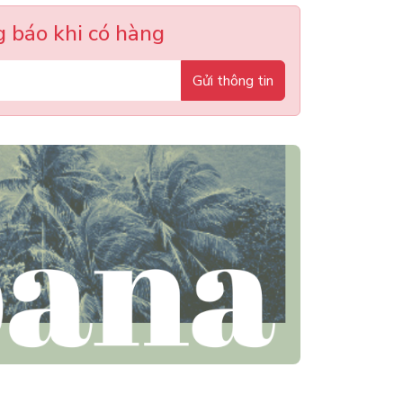
 báo khi có hàng
Gửi thông tin