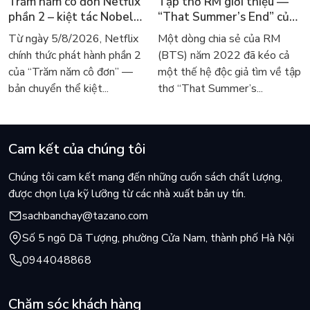
Trăm năm cô đơn Netflix
Tập thơ RM giới thiệu —
phần 2 – kiệt tác Nobel
“That Summer’s End” của
trở lại màn ảnh, dòng
Lee Seong-bok ra mắt bản
Từ ngày 5/8/2026, Netflix
Một dòng chia sẻ của RM
người tìm đọc lại García
tiếng Anh sau 4 năm gây
chính thức phát hành phần 2
(BTS) năm 2022 đã kéo cả
Márquez
sốt
của “Trăm năm cô đơn” —
một thế hệ độc giả tìm về tập
bản chuyển thể kiệt...
thơ “That Summer’s...
Cam kết của chúng tôi
Chúng tôi cam kết mang đến những cuốn sách chất lượng,
được chọn lựa kỹ lưỡng từ các nhà xuất bản uy tín.
sachbanchay@tazano.com
Số 5 ngõ Dã Tượng, phường Cửa Nam, thành phố Hà Nội
0944048868
Chăm sóc khách hàng