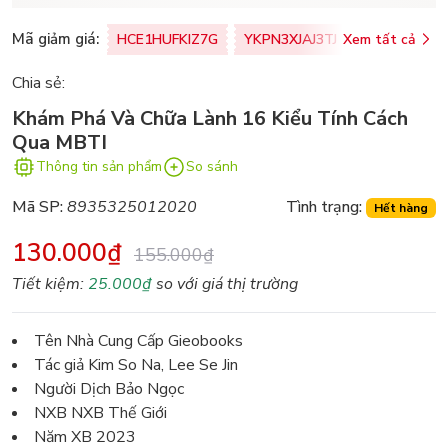
Mã giảm giá:
HCE1HUFKIZ7G
YKPN3XJAJ3TJ
Xem tất cả
77U0FSO8M
Chia sẻ:
Khám Phá Và Chữa Lành 16 Kiểu Tính Cách
Qua MBTI
Thông tin sản phẩm
So sánh
Mã SP:
8935325012020
Tình trạng:
Hết hàng
130.000₫
155.000₫
Tiết kiệm:
25.000₫
so với giá thị trường
Tên Nhà Cung Cấp Gieobooks
Tác giả Kim So Na, Lee Se Jin
Người Dịch Bảo Ngọc
NXB NXB Thế Giới
Năm XB 2023