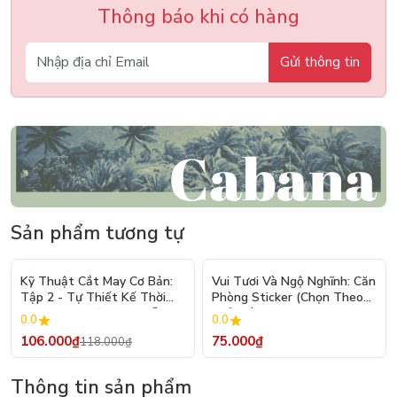
Thông báo khi có hàng
Gửi thông tin
Sản phẩm tương tự
- 10%
Kỹ Thuật Cắt May Cơ Bản:
Vui Tươi Và Ngộ Nghĩnh: Căn
Tập 2 - Tự Thiết Kế Thời
Phòng Sticker (Chọn Theo
Trang Nam Nữ - Tạo Mẫu
Chủ Đề) - Hơn 250 Sticker
0.0
0.0
Rập - Kỹ Thuật Nhảy Size
106.000₫
75.000₫
118.000₫
Thông tin sản phẩm