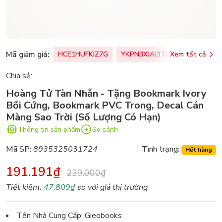
Mã giảm giá:
HCE1HUFKIZ7G
YKPN3XJAJ3TJ
Xem tất cả
77U0FSO8M
Chia sẻ:
Hoàng Tử Tàn Nhẫn - Tặng Bookmark Ivory
Bồi Cứng, Bookmark PVC Trong, Decal Cán
Màng Sao Trời (Số Lượng Có Hạn)
Thông tin sản phẩm
So sánh
Mã SP:
8935325031724
Tình trạng:
Hết hàng
191.191₫
239.000₫
Tiết kiệm:
47.809₫
so với giá thị trường
Tên Nhà Cung Cấp: Gieobooks