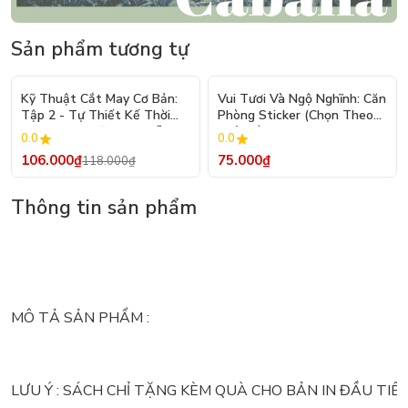
Sản phẩm tương tự
- 10%
Kỹ Thuật Cắt May Cơ Bản:
Vui Tươi Và Ngộ Nghĩnh: Căn
Tập 2 - Tự Thiết Kế Thời
Phòng Sticker (Chọn Theo
Trang Nam Nữ - Tạo Mẫu
Chủ Đề) - Hơn 250 Sticker
0.0
0.0
Rập - Kỹ Thuật Nhảy Size
106.000₫
75.000₫
118.000₫
Thông tin sản phẩm
MÔ TẢ SẢN PHẨM :
LƯU Ý : SÁCH CHỈ TẶNG KÈM QUÀ CHO BẢN IN ĐẦU TIÊ