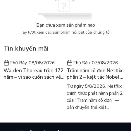
-
Holly Black là tác giả tiểu thuyết giả tưởng bán chạy số 1 th
Bạn chưa xem sản phẩm nào
Bộ sách The Folk of the Air của Holly Black gồm 3 quyển: Hoàn
Hãy lướt xem các sản phẩm nổi bật của chúng tôi!
Hoàng tử tàn nhẫn là phần đầu của bộ sách, sở hữu vô số thành 
Tin khuyến mãi
- Trụ vững trong danh sách bán chạy của The New York Times 
- Lọt vào vòng chung kết Giải thưởng Lodestar
Thứ Bảy, 08/08/2026
Thứ Sáu, 07/08/2026
Walden Thoreau tròn 172
Trăm năm cô đơn Netflix
năm – vì sao cuốn sách về
phần 2 – kiệt tác Nobel
hai năm sống trong rừng
trở lại màn ảnh, dòng
Từ ngày 5/8/2026, Netflix
vẫn chữa lành người đọc
người tìm đọc lại García
chính thức phát hành phần 2
hôm nay
Márquez
của “Trăm năm cô đơn” —
bản chuyển thể kiệt...