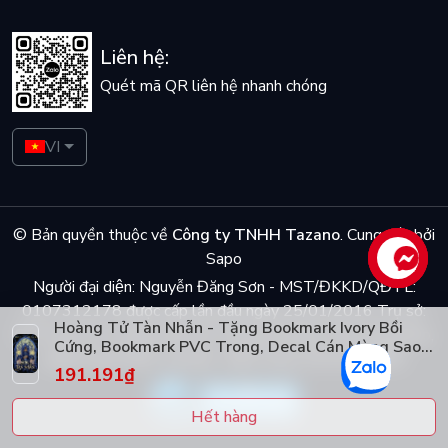
Liên hệ:
Quét mã QR liên hệ nhanh chóng
VI
© Bản quyền thuộc về
Công ty TNHH Tazano
.
Cung cấp bởi
Sapo
Liên hệ
Người đại diện: Nguyễn Đăng Sơn - MST/ĐKKD/QĐTL:
0107312178 được cấp lần đầu ngày 25/01/2016 Trụ sở:
Hoàng Tử Tàn Nhẫn - Tặng Bookmark Ivory Bồi
Số 5 ngõ Dã Tương, phố Dã Tượng, phường Trần Hưng Đạo,
Cứng, Bookmark PVC Trong, Decal Cán Màng Sao
quận Hoàn Kiếm, Hà Nội - Điện thoại: 0944048868
Trời (Số Lượng Có Hạn)
191.191₫
Hết hàng