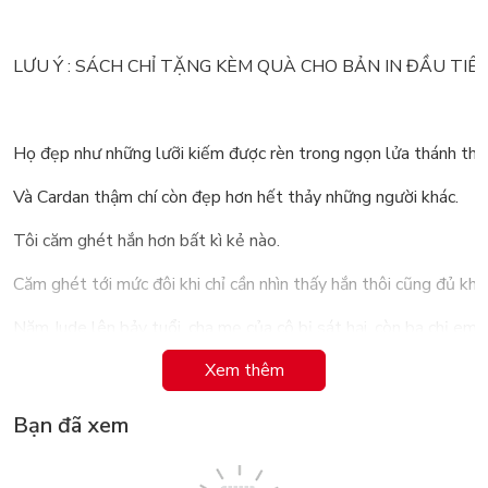
LƯU Ý : SÁCH CHỈ TẶNG KÈM QUÀ CHO BẢN IN ĐẦU TIÊ
Họ đẹp như những lưỡi kiếm được rèn trong ngọn lửa thánh thầ
Và Cardan thậm chí còn đẹp hơn hết thảy những người khác.
Tôi căm ghét hắn hơn bất kì kẻ nào.
Căm ghét tới mức đôi khi chỉ cần nhìn thấy hắn thôi cũng đủ khiế
Năm Jude lên bảy tuổi, cha mẹ của cô bị sát hại, còn ba chị em
Xem thêm
Càng dấn sâu vào vòng xoáy âm mưu và lừa lọc ở chốn này, Jude
Đây không phải là chuyện cổ tích.
Bạn đã xem
Đây là nơi những kẻ yếu không có kết thúc hạnh phúc.