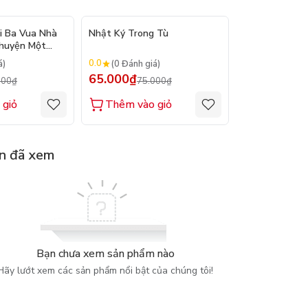
- 12%
- 13%
i Ba Vua Nhà
Nhật Ký Trong Tù
Trùng Quang 
Chuyện Một
giả: Phan Bội 
0.0
0.0
á)
(0 Đánh giá)
(0 Đánh gi
65.000₫
65.000₫
000₫
75.000₫
75.
 giỏ
Thêm vào giỏ
Thêm vào
n đã xem
Bạn chưa xem sản phẩm nào
Hãy lướt xem các sản phẩm nổi bật của chúng tôi!