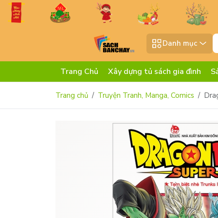
Danh mục
Trang Chủ
Xây dựng tủ sách gia đình
S
Trang chủ
Truyện Tranh, Manga, Comics
Drag