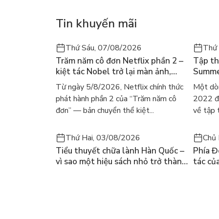
Tin khuyến mãi
Thứ Sáu, 07/08/2026
Thứ
Trăm năm cô đơn Netflix phần 2 –
Tập th
kiệt tác Nobel trở lại màn ảnh,
Summer
dòng người tìm đọc lại García
ra mắt
Từ ngày 5/8/2026, Netflix chính thức
Một dò
Márquez
gây số
phát hành phần 2 của “Trăm năm cô
2022 đã
đơn” — bản chuyển thể kiệt...
về tập 
Thứ Hai, 03/08/2026
Chủ 
Tiểu thuyết chữa lành Hàn Quốc –
Phía Đ
vì sao một hiệu sách nhỏ trở thành
tác củ
cuốn bán chạy nhất thế giới?
và câu
chọn đ