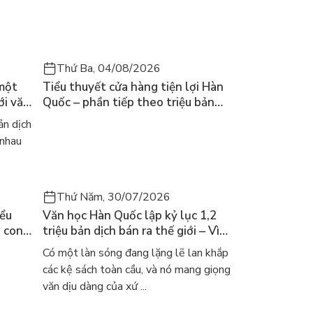
Thứ Ba, 04/08/2026
 một
Tiểu thuyết cửa hàng tiện lợi Hàn
ới văn
Quốc – phần tiếp theo triệu bản
của Kim Ho-yeon ra thế giới
n dịch
 nhau
Thứ Năm, 30/07/2026
iểu
Văn học Hàn Quốc lập kỷ lục 1,2
a con
triệu bản dịch bán ra thế giới – Vì
 khóc
sao cả thế giới đang đọc sách Hàn?
Có một làn sóng đang lặng lẽ lan khắp
các kệ sách toàn cầu, và nó mang giọng
văn dịu dàng của xứ ...