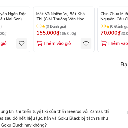
- 20%
- 6%
uyên Ngôn Độc
Mắt Và Nhiệm Vụ Bất Khả
Chín Chúa Mườ
iều Mai Sơn)
Thi (Giải Thưởng Văn Học
Nguyễn: Câu 
Newbery Medal 2024)
Triều Đại
0.0
0.0
á)
(0 Đánh giá)
(0 Đánh gi
155.000₫
70.000₫
000₫
165.000₫
80.
giỏ
Thêm vào giỏ
Thêm vào
Bạ
ưng khi thi triển tuyệt kĩ của thần Beerus với Zamas thì
s sau đó hết hiệu lực, hắn và Goku Black bị tách ra như
c Goku Black hay không?