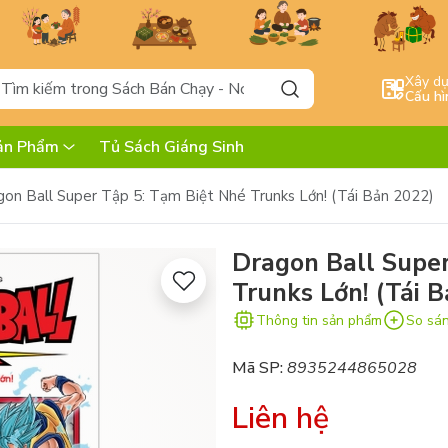
Xây d
Cấu hì
ản Phẩm
Tủ Sách Giáng Sinh
on Ball Super Tập 5: Tạm Biệt Nhé Trunks Lớn! (Tái Bản 2022)
Dragon Ball Super
Trunks Lớn! (Tái 
Thông tin sản phẩm
So sá
Mã SP:
8935244865028
Liên hệ