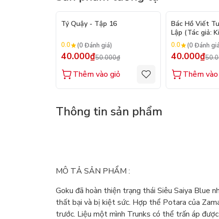
- 20%
Tý Quậy - Tập 16
Bác Hồ Viết T
Lập (Tác giả: K
0.0
0.0
(0 Đánh giá)
(0 Đánh gi
40.000₫
40.000₫
50.000₫
50.
Thêm vào giỏ
Thêm vào 
Thông tin sản phẩm
MÔ TẢ SẢN PHẨM :
Goku đã hoàn thiện trạng thái Siêu Saiya Blue nh
thất bại và bị kiệt sức. Hợp thể Potara của Zama
trước. Liệu một mình Trunks có thể trấn áp đượ