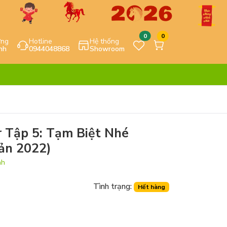
0
0
ựng
Hotline
Hệ thống
nh
0944048868
Showroom
 Tập 5: Tạm Biệt Nhé
Bản 2022)
nh
Tình trạng:
Hết hàng