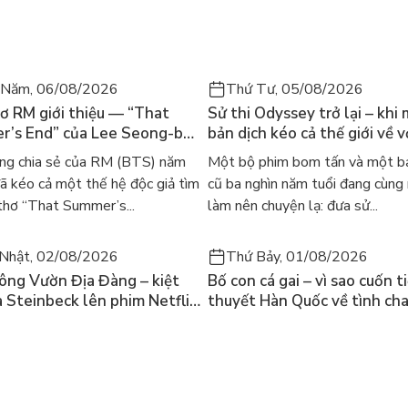
 Năm, 06/08/2026
Thứ Tư, 05/08/2026
ơ RM giới thiệu — “That
Sử thi Odyssey trở lại – khi
’s End” của Lee Seong-bok
bản dịch kéo cả thế giới về v
 bản tiếng Anh sau 4 năm
học kinh điển
ng chia sẻ của RM (BTS) năm
Một bộ phim bom tấn và một bả
t
 kéo cả một thế hệ độc giả tìm
cũ ba nghìn năm tuổi đang cùng
thơ “That Summer’s...
làm nên chuyện lạ: đưa sử...
Nhật, 02/08/2026
Thứ Bảy, 01/08/2026
ông Vườn Địa Đàng – kiệt
Bố con cá gai – vì sao cuốn t
a Steinbeck lên phim Netflix
thuyết Hàn Quốc về tình ch
 hỏi “con người có quyền
lại khiến cả mạng xã hội bật
iều thiện?”
mùa hè này