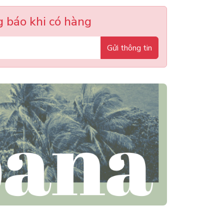
 báo khi có hàng
Gửi thông tin