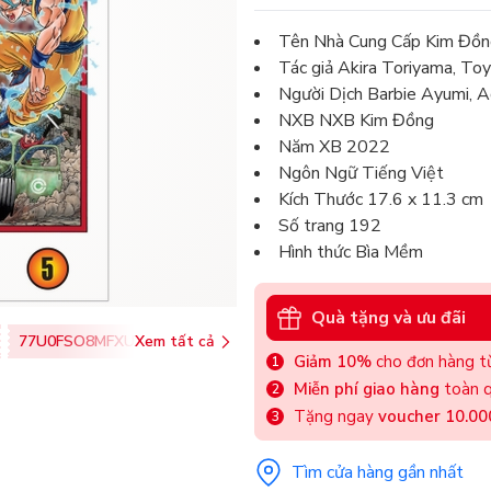
Tên Nhà Cung Cấp Kim Đồn
Tác giả Akira Toriyama, To
Người Dịch Barbie Ayumi, A
NXB NXB Kim Đồng
Năm XB 2022
Ngôn Ngữ Tiếng Việt
Kích Thước 17.6 x 11.3 cm
Số trang 192
Hình thức Bìa Mềm
Quà tặng và ưu đãi
77U0FSO8MFXU
Xem tất cả
Giảm 10%
cho đơn hàng từ
Miễn phí giao hàng
toàn q
Tặng ngay
voucher 10.0
Tìm cửa hàng gần nhất