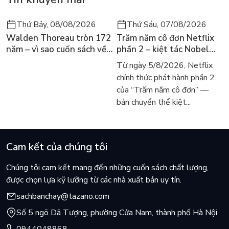
Thứ Bảy, 08/08/2026
Thứ Sáu, 07/08/2026
Walden Thoreau tròn 172
Trăm năm cô đơn Netflix
năm – vì sao cuốn sách về
phần 2 – kiệt tác Nobel
hai năm sống trong rừng
trở lại màn ảnh, dòng
Từ ngày 5/8/2026, Netflix
vẫn chữa lành người đọc
người tìm đọc lại García
chính thức phát hành phần 2
hôm nay
Márquez
của “Trăm năm cô đơn” —
bản chuyển thể kiệt...
Cam kết của chúng tôi
Chúng tôi cam kết mang đến những cuốn sách chất lượng,
được chọn lựa kỹ lưỡng từ các nhà xuất bản uy tín.
sachbanchay@tazano.com
Số 5 ngõ Dã Tượng, phường Cửa Nam, thành phố Hà Nội