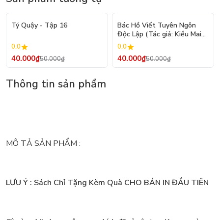
- 20%
- 20%
Tý Quậy - Tập 16
Bác Hồ Viết Tuyên Ngôn
Độc Lập (Tác giả: Kiều Mai
Sơn)
0.0
0.0
40.000₫
40.000₫
50.000₫
50.000₫
Thông tin sản phẩm
MÔ TẢ SẢN PHẨM :
LƯU Ý : Sách Chỉ Tặng Kèm Quà CHO BẢN IN ĐẦU TIÊN