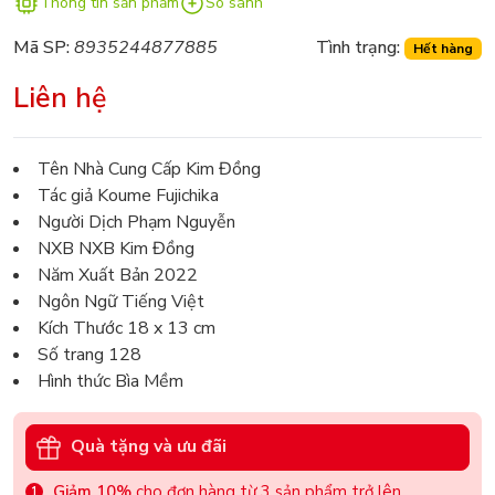
Thông tin sản phẩm
So sánh
Mã SP:
8935244877885
Tình trạng:
Hết hàng
Liên hệ
Tên Nhà Cung Cấp Kim Đồng
Tác giả Koume Fujichika
Người Dịch Phạm Nguyễn
NXB NXB Kim Đồng
Năm Xuất Bản 2022
Ngôn Ngữ Tiếng Việt
Kích Thước 18 x 13 cm
Số trang 128
Hình thức Bìa Mềm
Quà tặng và ưu đãi
Giảm 10%
cho đơn hàng từ 3 sản phẩm trở lên.