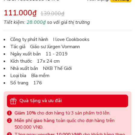
111.000₫
139.000₫
Tiết kiệm:
28.000₫
so với giá thị trường
Công ty phát hành I love Cookbooks
Tác giả Giáo sư Jürgen Vormann
Ngày xuất bản 11 - 2019
Kích thước 17x 24 cm
Nhà xuất bản NXB Thế Giới
Loại bìa Bìa mềm
Số trang 176
Quà tặng và ưu đãi
Giảm 10%
cho đơn hàng từ 3 sản phẩm trở lên.
Miễn phí giao hàng
toàn quốc cho đơn hàng trên
500.000 VNĐ.
Tặng ngay
voucher 10.000 VNĐ
cho khách hàng theo