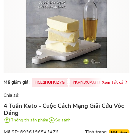
Mã giảm giá:
HCE1HUFKIZ7G
YKPN3XJAJ3TJ
Xem tất cả
77U0FSO8M
Chia sẻ:
4 Tuần Keto - Cuộc Cách Mạng Giải Cứu Vóc
Dáng
Thông tin sản phẩm
So sánh
Mã SP:
8936186541476
Tình trạng:
Hết hàng