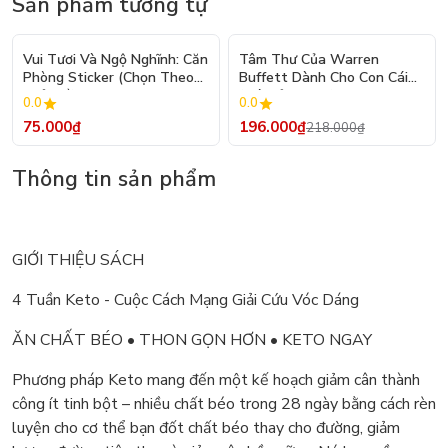
Sản phẩm tương tự
- 10%
Vui Tươi Và Ngộ Nghĩnh: Căn
Tâm Thư Của Warren
Phòng Sticker (Chọn Theo
Buffett Dành Cho Con Cái
Chủ Đề) - Hơn 250 Sticker
(Tái Bản 2026)
0.0
0.0
75.000₫
196.000₫
218.000₫
Thông tin sản phẩm
GIỚI THIỆU SÁCH
4 Tuần Keto - Cuộc Cách Mạng Giải Cứu Vóc Dáng
ĂN CHẤT BÉO • THON GỌN HƠN • KETO NGAY
Phương pháp Keto mang đến một kế hoạch giảm cân thành
công ít tinh bột – nhiều chất béo trong 28 ngày bằng cách rèn
luyện cho cơ thể bạn đốt chất béo thay cho đường, giảm