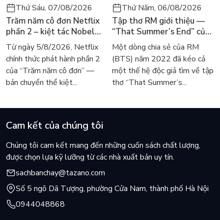
Thứ Sáu, 07/08/2026
Thứ Năm, 06/08/2026
Trăm năm cô đơn Netflix
Tập thơ RM giới thiệu —
phần 2 – kiệt tác Nobel
“That Summer’s End” của
trở lại màn ảnh, dòng
Lee Seong-bok ra mắt bản
Từ ngày 5/8/2026, Netflix
Một dòng chia sẻ của RM
người tìm đọc lại García
tiếng Anh sau 4 năm gây
chính thức phát hành phần 2
(BTS) năm 2022 đã kéo cả
Márquez
sốt
của “Trăm năm cô đơn” —
một thế hệ độc giả tìm về tập
bản chuyển thể kiệt...
thơ “That Summer’s...
Cam kết của chúng tôi
Chúng tôi cam kết mang đến những cuốn sách chất lượng,
được chọn lựa kỹ lưỡng từ các nhà xuất bản uy tín.
sachbanchay@tazano.com
Số 5 ngõ Dã Tượng, phường Cửa Nam, thành phố Hà Nội
0944048868