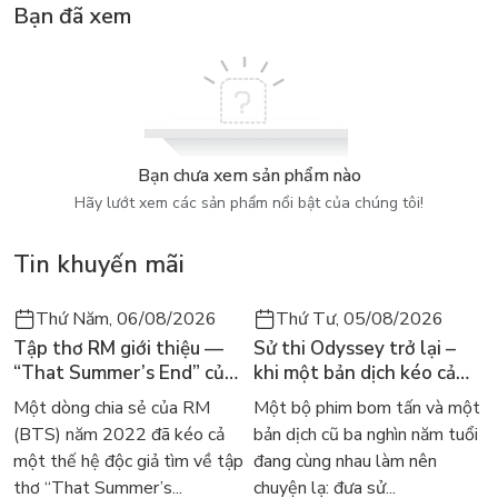
Bạn đã xem
Bạn chưa xem sản phẩm nào
Hãy lướt xem các sản phẩm nổi bật của chúng tôi!
Tin khuyến mãi
Thứ Năm, 06/08/2026
Thứ Tư, 05/08/2026
Tập thơ RM giới thiệu —
Sử thi Odyssey trở lại –
“That Summer’s End” của
khi một bản dịch kéo cả
Lee Seong-bok ra mắt bản
thế giới về với văn học
Một dòng chia sẻ của RM
Một bộ phim bom tấn và một
tiếng Anh sau 4 năm gây
kinh điển
(BTS) năm 2022 đã kéo cả
bản dịch cũ ba nghìn năm tuổi
sốt
một thế hệ độc giả tìm về tập
đang cùng nhau làm nên
thơ “That Summer’s...
chuyện lạ: đưa sử...