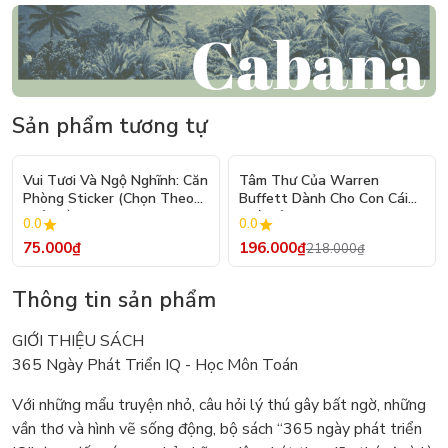
Sản phẩm tương tự
- 10%
Vui Tươi Và Ngộ Nghĩnh: Căn
Tâm Thư Của Warren
Phòng Sticker (Chọn Theo
Buffett Dành Cho Con Cái
Chủ Đề) - Hơn 250 Sticker
(Tái Bản 2026)
0.0
0.0
75.000₫
196.000₫
218.000₫
Thông tin sản phẩm
GIỚI THIỆU SÁCH
365 Ngày Phát Triển IQ - Học Môn Toán
Với những mẩu truyện nhỏ, câu hỏi lý thú gây bất ngờ, những
vần thơ và hình vẽ sống động, bộ sách “365 ngày phát triển