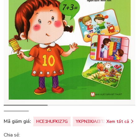
Mã giảm giá:
HCE1HUFKIZ7G
YKPN3XJAJ3TJ
Xem tất cả
77U0FSO8M
Chia sẻ: