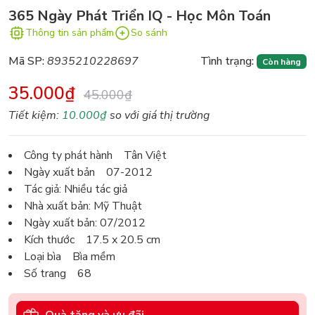
365 Ngày Phát Triển IQ - Học Môn Toán
Thông tin sản phẩm
So sánh
Mã SP:
8935210228697
Tình trạng:
Còn hàng
35.000₫
45.000₫
Tiết kiệm:
10.000₫
so với giá thị trường
Công ty phát hành Tân Việt
Ngày xuất bản 07-2012
Tác giả: Nhiều tác giả
Nhà xuất bản: Mỹ Thuật
Ngày xuất bản: 07/2012
Kích thước 17.5 x 20.5 cm
Loại bìa Bìa mềm
Số trang 68