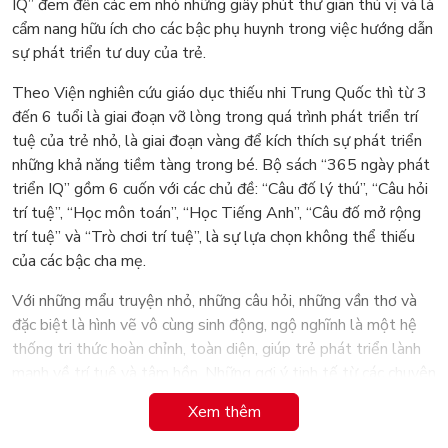
IQ” đem đến các em nhỏ những giây phút thư giãn thú vị và là
cẩm nang hữu ích cho các bậc phụ huynh trong việc hướng dẫn
sự phát triển tư duy của trẻ.
Theo Viện nghiên cứu giáo dục thiếu nhi Trung Quốc thì từ 3
đến 6 tuổi là giai đoạn vỡ lòng trong quá trình phát triển trí
tuệ của trẻ nhỏ, là giai đoạn vàng để kích thích sự phát triển
những khả năng tiềm tàng trong bé. Bộ sách “365 ngày phát
triển IQ” gồm 6 cuốn với các chủ đề: “Câu đố lý thú”, “Câu hỏi
trí tuệ”, “Học môn toán”, “Học Tiếng Anh”, “Câu đố mở rộng
trí tuệ” và “Trò chơi trí tuệ”, là sự lựa chọn không thể thiếu
của các bậc cha mẹ.
Với những mẩu truyện nhỏ, những câu hỏi, những vần thơ và
đặc biệt là hình vẽ vô cùng sinh động, ngộ nghĩnh là một hệ
thống tri thức hoàn chỉnh, toàn diện, giúp trẻ phát triển lành
mạnh về trí tuệ và tâm hồn. Những gợi ý tinh tế từ các chuyên
gia giáo dục trong bộ sách là sự trợ giúp hữu ích để các bậc
Xem thêm
cha mẹ hướng dẫn con mình đọc hiểu và suy ngẫm.