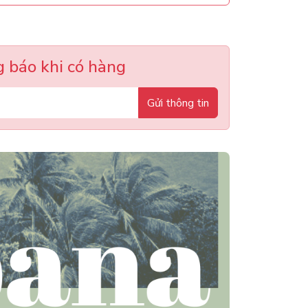
 báo khi có hàng
Gửi thông tin