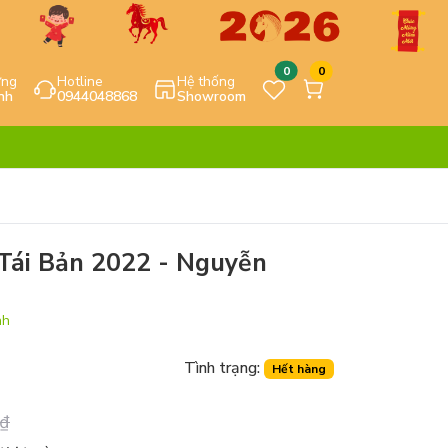
0
0
ựng
Hotline
Hệ thống
nh
0944048868
Showroom
(Tái Bản 2022 - Nguyễn
nh
Tình trạng:
Hết hàng
₫