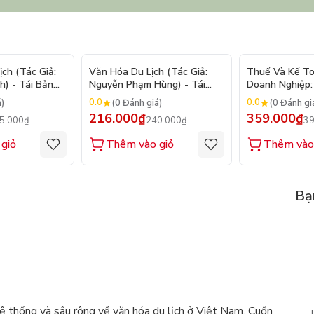
- 9%
- 10%
ch (Tác Giả:
Văn Hóa Du Lịch (Tác Giả:
Thuế Và Kế T
) - Tái Bản
Nguyễn Phạm Hùng) - Tái
Doanh Nghiệp:
Bản
Thực Hành (Tá
0.0
0.0
á)
(0 Đánh giá)
(0 Đánh gi
PGS. TS. Phạ
216.000₫
359.000₫
5.000₫
240.000₫
39
giỏ
Thêm vào giỏ
Thêm vào
Bạ
hệ thống và sâu rộng về văn hóa du lịch ở Việt Nam. Cuốn