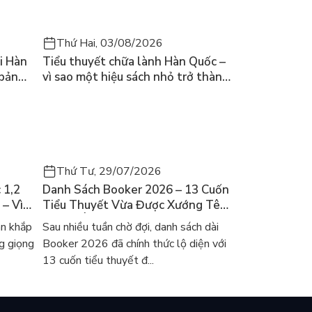
Thứ Hai, 03/08/2026
i Hàn
Tiểu thuyết chữa lành Hàn Quốc –
 bản
vì sao một hiệu sách nhỏ trở thành
cuốn bán chạy nhất thế giới?
Thứ Tư, 29/07/2026
 1,2
Danh Sách Booker 2026 – 13 Cuốn
 – Vì
Tiểu Thuyết Vừa Được Xướng Tên
ch Hàn?
Và Gợi Ý Đọc Cho Người Việt
an khắp
Sau nhiều tuần chờ đợi, danh sách dài
g giọng
Booker 2026 đã chính thức lộ diện với
13 cuốn tiểu thuyết đ...