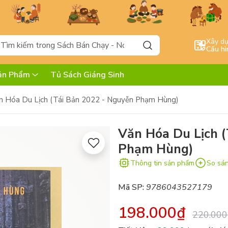
Xây d
Cấu hì
ản Phẩm
Tủ Sách Giáng Sinh
n Hóa Du Lịch (Tái Bản 2022 - Nguyễn Phạm Hùng)
Văn Hóa Du Lịch 
Phạm Hùng)
Thông tin sản phẩm
So sá
Mã SP:
9786043527179
198.000₫
220.000