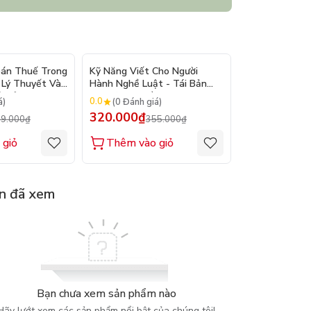
- 10%
- 10%
oán Thuế Trong
Kỹ Năng Viết Cho Người
Giáo Trình Gi
 Lý Thuyết Và
Hành Nghề Luật - Tái Bản
Mại Quốc Tế (
i Bản 2026) -
2026 ( TS. Trần Thị Quang
PGS.TS. Hà Vă
0.0
0.0
á)
(0 Đánh giá)
(0 Đánh gi
m Đức Cường
Hồng )
ĐHQGHN
320.000₫
249.000₫
9.000₫
355.000₫
2
 giỏ
Thêm vào giỏ
Thêm vào
n đã xem
Bạn chưa xem sản phẩm nào
Hãy lướt xem các sản phẩm nổi bật của chúng tôi!