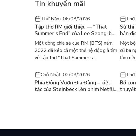
Tin khuyến mãi
Thứ Năm, 06/08/2026
Thứ
Tập thơ RM giới thiệu — “That
Sử thi
Summer’s End” của Lee Seong-bok
bản dịc
ra mắt bản tiếng Anh sau 4 năm
học ki
Một dòng chia sẻ của RM (BTS) năm
Một bộ 
gây sốt
2022 đã kéo cả một thế hệ độc giả tìm
cũ ba n
về tập thơ “That Summer’s...
làm nên
Chủ Nhật, 02/08/2026
Thứ 
Phía Đông Vườn Địa Đàng – kiệt
Bố con 
tác của Steinbeck lên phim Netflix
thuyết
và câu hỏi “con người có quyền
lại kh
chọn điều thiện?”
mùa hè