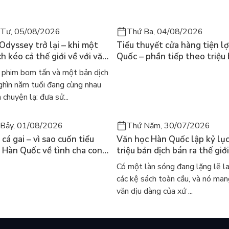
 Tư, 05/08/2026
Thứ Ba, 04/08/2026
 Odyssey trở lại – khi một
Tiểu thuyết cửa hàng tiện lợ
h kéo cả thế giới về với văn
Quốc – phần tiếp theo triệu
nh điển
của Kim Ho-yeon ra thế giới
phim bom tấn và một bản dịch
ghìn năm tuổi đang cùng nhau
 chuyện lạ: đưa sử...
Bảy, 01/08/2026
Thứ Năm, 30/07/2026
cá gai – vì sao cuốn tiểu
Văn học Hàn Quốc lập kỷ lục
 Hàn Quốc về tình cha con
triệu bản dịch bán ra thế giới
iến cả mạng xã hội bật khóc
sao cả thế giới đang đọc sá
Có một làn sóng đang lặng lẽ l
 này
các kệ sách toàn cầu, và nó man
văn dịu dàng của xứ ...