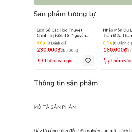
Sản phẩm tương tự
- 8%
Lịch Sử Các Học Thuyết
Nhập Môn Du Lị
Chính Trị (GS. TS. Nguyễn
Trần Đức Thanh
Đăng Dung)
2026
0.0
0.0
(0 Đánh giá)
(0 Đánh gi
230.000₫
160.000₫
250.000₫
17
Thêm vào giỏ
Thêm vào 
Thông tin sản phẩm
MÔ TẢ SẢN PHẨM :
Đây là công trình đầu tiên nghiên cứu một cách 