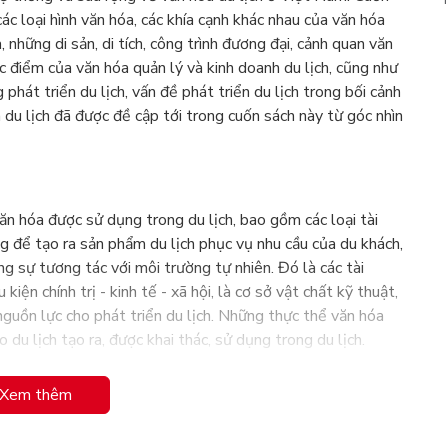
ác loại hình văn hóa, các khía cạnh khác nhau của văn hóa
a, những di sản, di tích, công trình đương đại, cảnh quan văn
ặc điểm của văn hóa quản lý và kinh doanh du lịch, cũng như
hát triển du lịch, vấn đề phát triển du lịch trong bối cảnh
 du lịch đã được đề cập tới trong cuốn sách này từ góc nhìn
ăn hóa được sử dụng trong du lịch, bao gồm các loại tài
g để tạo ra sản phẩm du lịch phục vụ nhu cầu của du khách,
g sự tương tác với môi trường tự nhiên. Đó là các tài
kiện chính trị - kinh tế - xã hội, là cơ sở vật chất kỹ thuật,
guồn lực cho phát triển du lịch. Những thực thể văn hóa
 du lịch tạo ra, được khai thác, sử dụng trong du lịch.
Xem thêm