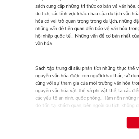
sách cung cấp những tri thức cơ bản về văn hóa, c
du lịch, các lĩnh vực khác nhau của du lịch văn hó
hóa có vai trò quan trọng trong du lịch, những đ
những vấn đề liên quan đến bảo vệ văn hóa trong p
hội nhập quốc tế... Những vấn đề cơ bản nhất của
văn hóa.
Sách tập trung đi sâu phân tích những thực thể v
nguyên văn hóa được con người khai thác, sử dụn
cùng với sự tham gia của môi trường văn hóa tron
nguyên văn hóa vật thể và phi vật thể, là các điều 
các yếu tố an ninh, quốc phòng… làm nên những n
đó tồn tại khách quan, bên ngoài du lịch, không do