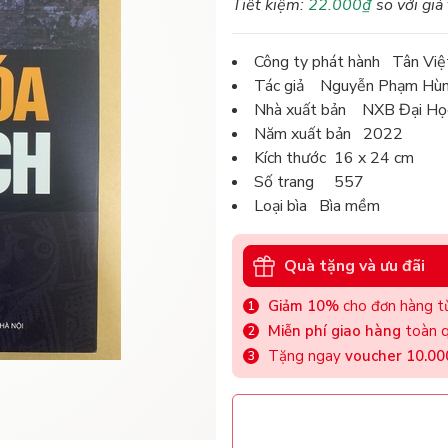
Tiết kiệm:
22.000₫
so với giá
Công ty phát hành Tân Việ
Tác giả Nguyễn Phạm Hù
Nhà xuất bản NXB Đại Học
Năm xuất bản 2022
Kích thước 16 x 24 cm
Số trang 557
Loại bìa Bìa mềm
Quà tặng và ưu đãi
Giảm 10%
cho đơn hàng từ
Miễn phí giao hàng
toàn q
Tặng ngay
voucher 10.0