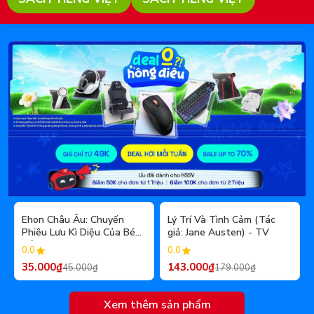
- 22%
- 20%
Ehon Châu Âu: Chuyến
Lý Trí Và Tình Cảm (Tác
Phiêu Lưu Kì Diệu Của Bé
giả: Jane Austen) - TV
Cánh Cụt
0.0
0.0
35.000₫
143.000₫
45.000₫
179.000₫
Xem thêm sản phẩm