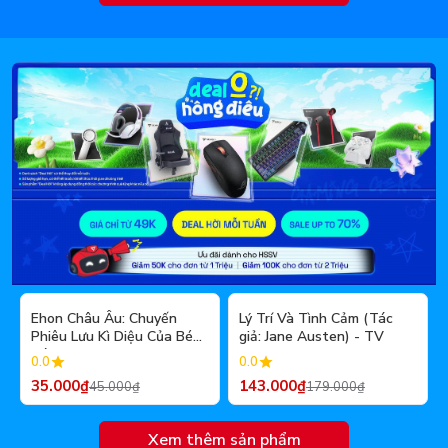
- 22%
- 20%
Ehon Châu Âu: Chuyến
Lý Trí Và Tình Cảm (Tác
Phiêu Lưu Kì Diệu Của Bé
giả: Jane Austen) - TV
Cánh Cụt
0.0
0.0
35.000₫
143.000₫
45.000₫
179.000₫
Xem thêm sản phẩm