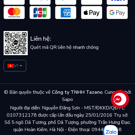
Liên hệ:
Quét mã QR liên hệ nhanh chóng
VI
© Bản quyền thuộc về
Công ty TNHH Tazano
.
Cung cấp bởi
Sapo
Liên hệ
Người đại diện: Nguyễn Đăng Sơn - MST/ĐKKD/QĐTL:
0107312178 được cấp lần đầu ngày 25/01/2016 Trụ sở:
Số 5 ngõ Dã Tương, phố Dã Tượng, phường Trần Hưng Đạo,
quận Hoàn Kiếm, Hà Nội - Điện thoại: 0944048868