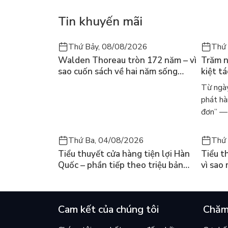
Tin khuyến mãi
Thứ Bảy, 08/08/2026
Thứ 
Walden Thoreau tròn 172 năm – vì
Trăm n
sao cuốn sách về hai năm sống
kiệt t
trong rừng vẫn chữa lành người
dòng n
Từ ngày
đọc hôm nay
Márqu
phát hà
đơn” — 
Thứ Ba, 04/08/2026
Thứ 
Tiểu thuyết cửa hàng tiện lợi Hàn
Tiểu t
Quốc – phần tiếp theo triệu bản
vì sao
của Kim Ho-yeon ra thế giới
cuốn b
Cam kết của chúng tôi
Chăm