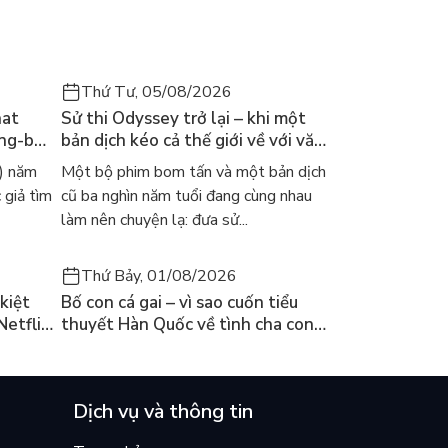
Thứ Tư, 05/08/2026
hat
Sử thi Odyssey trở lại – khi một
ong-bok
bản dịch kéo cả thế giới về với văn
 năm
học kinh điển
) năm
Một bộ phim bom tấn và một bản dịch
 giả tìm
cũ ba nghìn năm tuổi đang cùng nhau
làm nên chuyện lạ: đưa sử...
Thứ Bảy, 01/08/2026
kiệt
Bố con cá gai – vì sao cuốn tiểu
Netflix
thuyết Hàn Quốc về tình cha con
ền
lại khiến cả mạng xã hội bật khóc
mùa hè này
Dịch vụ và thông tin