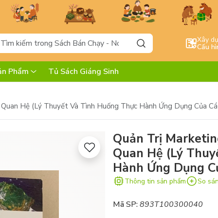
Xây d
Cấu hì
ản Phẩm
Tủ Sách Giáng Sinh
ối Quan Hệ (Lý Thuyết Và Tình Huống Thực Hành Ứng Dụng Của Cá
Quản Trị Marketin
Quan Hệ (Lý Thuy
Hành Ứng Dụng Củ
Thông tin sản phẩm
So sá
Mã SP:
893T100300040