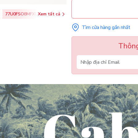
77U0FSO8MFXU
Xem tất cả
Tìm cửa hàng gần nhất
Thông