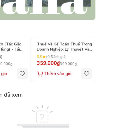
- 10%
- 10%
h (Tác Giả:
Thuế Và Kế Toán Thuế Trong
Kỹ Năng Viết 
ùng) - Tái
Doanh Nghiệp: Lý Thuyết Và
Hành Nghề Luật - Tái
Thực Hành (Tái Bản 2026) -
2026 ( TS. Tr
0.0
0.0
á)
(0 Đánh giá)
(0 Đánh gi
PGS. TS. Phạm Đức Cường
Hồng )
359.000₫
320.000₫
0.000₫
399.000₫
3
 giỏ
Thêm vào giỏ
Thêm vào
n đã xem