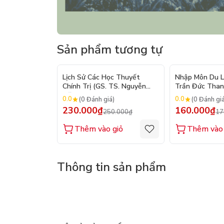
Sản phẩm tương tự
- 8%
Lịch Sử Các Học Thuyết
Nhập Môn Du Lị
Chính Trị (GS. TS. Nguyễn
Trần Đức Thanh
Đăng Dung)
2026
0.0
0.0
(0 Đánh giá)
(0 Đánh gi
230.000₫
160.000₫
250.000₫
17
Thêm vào giỏ
Thêm vào 
Thông tin sản phẩm