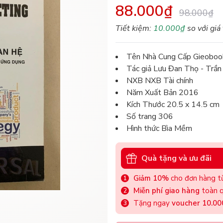
88.000₫
98.000₫
Tiết kiệm:
10.000₫
so với giá
Tên Nhà Cung Cấp Gieoboo
Tác giả Lưu Đan Thọ - Trầ
NXB NXB Tài chính
Năm Xuất Bản 2016
Kích Thước 20.5 x 14.5 cm
Số trang 306
Hình thức Bìa Mềm
Quà tặng và ưu đãi
Giảm 10%
cho đơn hàng từ
Miễn phí giao hàng
toàn q
Tặng ngay
voucher 10.0