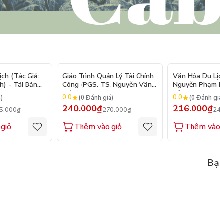
- 9%
- 11%
ch (Tác Giả:
Giáo Trình Quản Lý Tài Chính
Văn Hóa Du Lịc
) - Tái Bản
Công (PGS. TS. Nguyễn Văn
Nguyễn Phạm H
Hiệu)
Bản
0.0
0.0
á)
(0 Đánh giá)
(0 Đánh gi
240.000₫
216.000₫
5.000₫
270.000₫
24
giỏ
Thêm vào giỏ
Thêm vào
Bạ