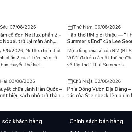
Sáu, 07/08/2026
Thứ Năm, 06/08/2026
ăm cô đơn Netflix phần 2 –
Tập thơ RM giới thiệu — “T
ác Nobel trở lại màn ảnh,
Summer’s End” của Lee Se
gười tìm đọc lại García
ra mắt bản tiếng Anh sau 4
 5/8/2026, Netflix chính thức
Một dòng chia sẻ của RM (BTS
ez
gây sốt
nh phần 2 của “Trăm năm cô
2022 đã kéo cả một thế hệ độc
bản chuyển thể kiệt...
về tập thơ “That Summer’s...
Hai, 03/08/2026
Chủ Nhật, 02/08/2026
huyết chữa lành Hàn Quốc –
Phía Đông Vườn Địa Đàng – 
 một hiệu sách nhỏ trở thành
tác của Steinbeck lên phim 
án chạy nhất thế giới?
và câu hỏi “con người có quy
chọn điều thiện?”
 sóc khách hàng
Chính sách bán hàng