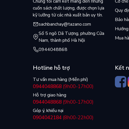
Chúng tôi cam kết mang đến những
Cơ chế 
cuốn sách chất lượng, được chọn lựa
Quy đị
kỹ lưỡng từ các nhà xuất bản uy tín.
Bảo hàn
sachbanchay@tazano.com
Hướng 
Số 5 ngõ Dã Tượng, phường Cửa
Mua hà
Nam, thành phố Hà Nội
0944048868
Hotline hỗ trợ
Kết n
Tư vấn mua hàng (Miễn phí)
0944048868
(9h00-17h00)
Hỗ trợ giao hàng
0944048868
(9h00-17h00)
Góp ý, khiếu nại
0904042184
(8h00-22h00)