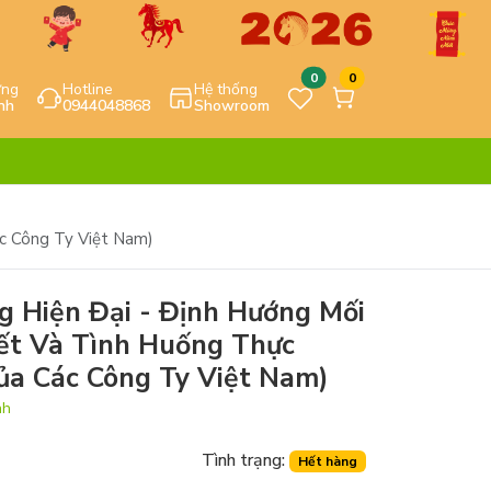
0
0
ựng
Hotline
Hệ thống
nh
0944048868
Showroom
c Công Ty Việt Nam)
g Hiện Đại - Định Hướng Mối
ết Và Tình Huống Thực
a Các Công Ty Việt Nam)
nh
Tình trạng:
Hết hàng