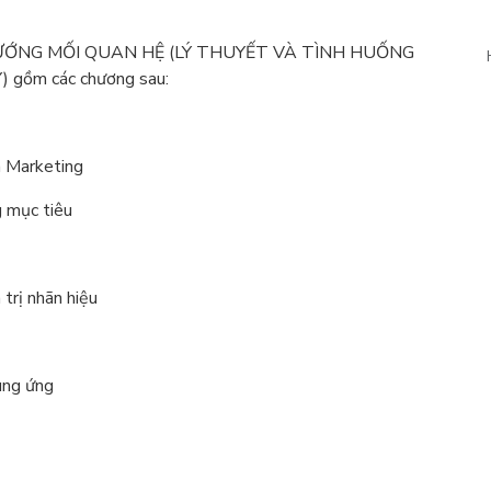
ƯỚNG MỐI QUAN HỆ (LÝ THUYẾT VÀ TÌNH HUỐNG
ồm các chương sau:
h Marketing
g mục tiêu
trị nhãn hiệu
ung ứng