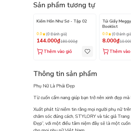
Sản phẩm tương tự
- 20%
Kiếm Hồn Như Sơ - Tập 02
Túi Giấy Meggy
Booklist
0.0
0.0
(0 Đánh giá)
(0 Đánh gi
144.000₫
8.000₫
180.000₫
10.00
Thêm vào giỏ
Thêm vào 
Thông tin sản phẩm
Phụ Nữ Là Phải Đẹp
Từ cuốn cẩm nang giúp bạn trở nên xinh đẹp mà
Xuất phát từ niềm tin rằng mọi người phụ nữ trê
chăm sóc đúng cách, STYLORY và tác giả Trang L
Đẹp”, với một điều tâm niệm đây sẽ là một cuốn
cho mọi phụ nữ Việt Nam.