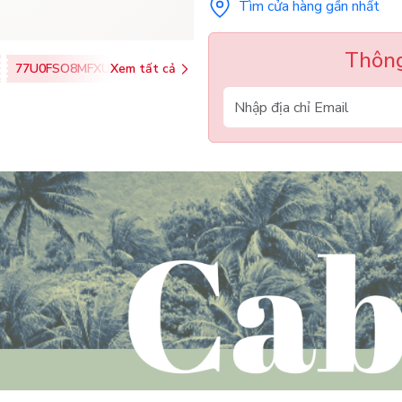
Tìm cửa hàng gần nhất
Thông
77U0FSO8MFXU
Xem tất cả