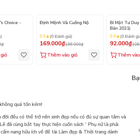
- 20%
- 15%
's Choice -
Định Mệnh Và Cuồng Nộ
Bí Mật Tư Duy 
Bản 2021)
0.0
0.0
á)
(0 Đánh giá)
(0 Đánh gi
169.000₫
92.000₫
0₫
199.000₫
108
giỏ
Thêm vào giỏ
Thêm vào
Bạ
 không quá tốn kém!
n đời đều có thể trở nên xinh đẹp nếu có đủ sự quan tâm và
ê đã cùng bắt tay thực hiện cuốn sách “ Phụ nữ là phải
 cẩm nang hữu ích về đề tài Làm đẹp & Thời trang dành