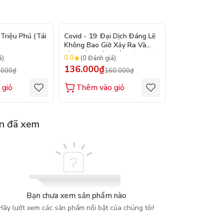
- 15%
- 15%
Triệu Phú (Tái
Covid - 19: Đại Dịch Đáng Lẽ
Bản Lĩnh Lên 
Không Bao Giờ Xảy Ra Và
Làm Cách Nào Để Ngăn Chặn
0.0
0.0
á)
(0 Đánh giá)
(0 Đánh gi
Đại Dịch Kế Tiếp
136.000₫
128.000₫
.000₫
160.000₫
1
 giỏ
Thêm vào giỏ
Thêm vào
n đã xem
Bạn chưa xem sản phẩm nào
Hãy lướt xem các sản phẩm nổi bật của chúng tôi!