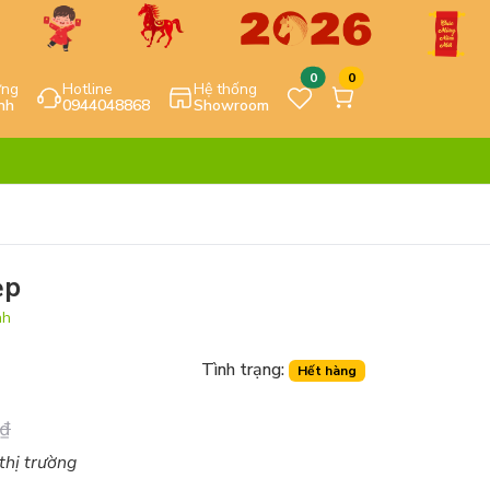
0
0
ựng
Hotline
Hệ thống
nh
0944048868
Showroom
ẹp
nh
Tình trạng:
Hết hàng
₫
 thị trường