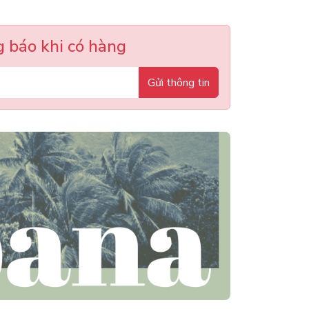
 báo khi có hàng
Gửi thông tin