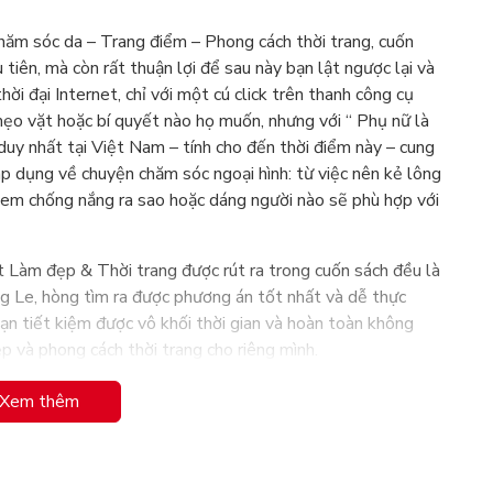
hăm sóc da – Trang điểm – Phong cách thời trang, cuốn
tiên, mà còn rất thuận lợi để sau này bạn lật ngược lại và
hời đại Internet, chỉ với một cú click trên thanh công cụ
ẹo vặt hoặc bí quyết nào họ muốn, nhưng với “ Phụ nữ là
 duy nhất tại Việt Nam – tính cho đến thời điểm này – cung
áp dụng về chuyện chăm sóc ngoại hình: từ việc nên kẻ lông
kem chống nắng ra sao hoặc dáng người nào sẽ phù hợp với
ết Làm đẹp & Thời trang được rút ra trong cuốn sách đều là
ng Le, hòng tìm ra được phương án tốt nhất và dễ thực
bạn tiết kiệm được vô khối thời gian và hoàn toàn không
p và phong cách thời trang cho riêng mình.
Xem thêm
h đối với một người phụ nữ: "Phụ nữ là phải Đẹp!"
 nhau tạo nên cuốn sách – có một niềm tin giản dị nhưng