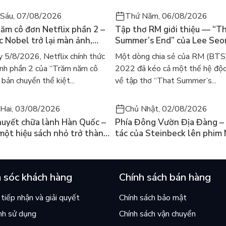
ỡ hàng ngày đều ẩn chứa những nét đẹp ngoại hình duyên
Sáu, 07/08/2026
Thứ Năm, 06/08/2026
g cách, vẻ đẹp đó nhất định sẽ tỏa sáng.
ăm cô đơn Netflix phần 2 –
Tập thơ RM giới thiệu — “T
nữ nhân viên văn phòng hay một người phụ nữ đã có gia đình
ác Nobel trở lại màn ảnh,
Summer’s End” của Lee Se
, chúng tôi thực sự hy vọng rằng “ Phụ nữ là phải Đẹp” sẽ
gười tìm đọc lại García
ra mắt bản tiếng Anh sau 4
 5/8/2026, Netflix chính thức
Một dòng chia sẻ của RM (BTS
ez
gây sốt
n: đó là việc tự nhận thức về tầm quan trọng của ngoại
nh phần 2 của “Trăm năm cô
2022 đã kéo cả một thế hệ độc
g và chăm sóc chính mình, đồng thời hạnh phúc tận hưởng
bản chuyển thể kiệt...
về tập thơ “That Summer’s...
yền trời ban cho phái Đẹp
Hai, 03/08/2026
Chủ Nhật, 02/08/2026
huyết chữa lành Hàn Quốc –
Phía Đông Vườn Địa Đàng – 
 một hiệu sách nhỏ trở thành
tác của Steinbeck lên phim 
án chạy nhất thế giới?
và câu hỏi “con người có quy
chọn điều thiện?”
 sóc khách hàng
Chính sách bán hàng
tiếp nhận và giải quyết
Chính sách bảo mật
nh sử dụng
Chính sách vận chuyển