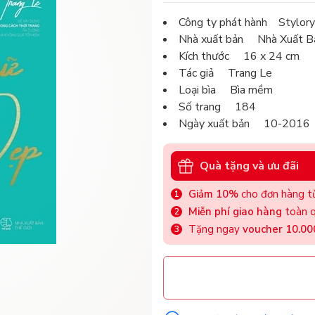
Công ty phát hành Stylory
Nhà xuất bản Nhà Xuất Bả
Kích thước 16 x 24 cm
Tác giả Trang Le
Loại bìa Bìa mềm
Số trang 184
Ngày xuất bản 10-2016
Quà tặng và ưu đãi
Giảm 10%
cho đơn hàng từ
Miễn phí giao hàng
toàn q
Tặng ngay
voucher 10.0