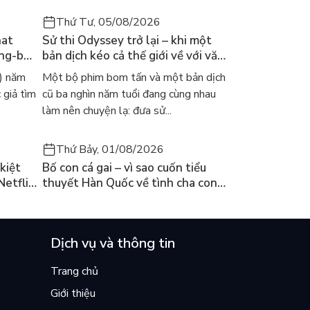
Thứ Tư, 05/08/2026
hat
Sử thi Odyssey trở lại – khi một
ong-bok
bản dịch kéo cả thế giới về với văn
 năm
học kinh điển
) năm
Một bộ phim bom tấn và một bản dịch
 giả tìm
cũ ba nghìn năm tuổi đang cùng nhau
làm nên chuyện lạ: đưa sử...
Thứ Bảy, 01/08/2026
kiệt
Bố con cá gai – vì sao cuốn tiểu
Netflix
thuyết Hàn Quốc về tình cha con
ền
lại khiến cả mạng xã hội bật khóc
mùa hè này
Dịch vụ và thông tin
Trang chủ
Giới thiệu