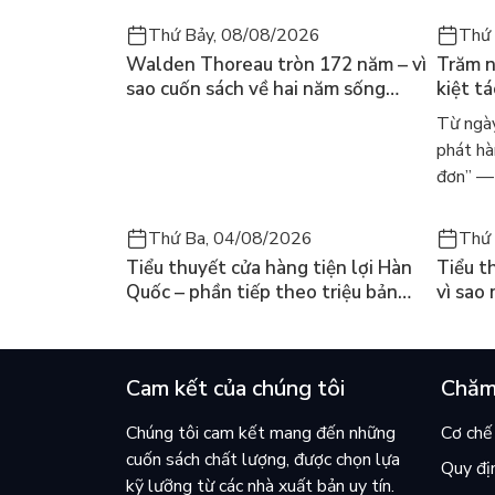
bất diệt, rằng mỗi người phụ nữ chúng ta gặp g
Thứ Bảy, 08/08/2026
Thứ 
dáng mà chỉ cần được quan tâm và trau chuốt đún
Walden Thoreau tròn 172 năm – vì
Trăm n
Vậy nên dù bạn là ai, một cô bé tuổi teen, một 
sao cuốn sách về hai năm sống
kiệt t
– bên cạnh giá trị như một cuốn cẩm nang hữu ích
trong rừng vẫn chữa lành người
dòng n
Từ ngày
đọc hôm nay
Márqu
mang tới cho bạn những niềm cảm hứng lớn lao hơ
phát hà
hình, thấu hiểu niềm vui của việc biết yêu thươn
đơn” — 
niềm vui nữ tính này như một trong những đặc qu
Thứ Ba, 04/08/2026
Thứ 
Tiểu thuyết cửa hàng tiện lợi Hàn
Tiểu t
Quốc – phần tiếp theo triệu bản
vì sao
của Kim Ho-yeon ra thế giới
cuốn b
Cam kết của chúng tôi
Chăm
Chúng tôi cam kết mang đến những
Cơ chế 
cuốn sách chất lượng, được chọn lựa
Quy đị
kỹ lưỡng từ các nhà xuất bản uy tín.