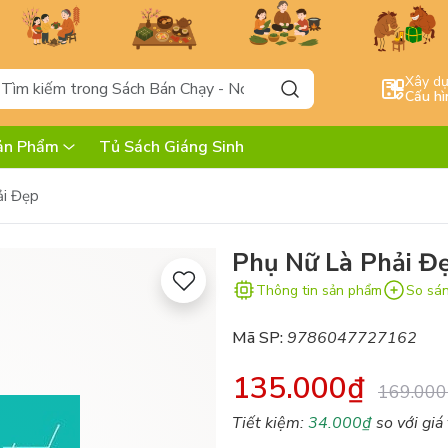
Xây d
Cấu hì
ản Phẩm
Tủ Sách Giáng Sinh
ải Đẹp
Phụ Nữ Là Phải Đ
Thông tin sản phẩm
So sá
Mã SP:
9786047727162
135.000₫
169.000
Tiết kiệm:
34.000₫
so với giá