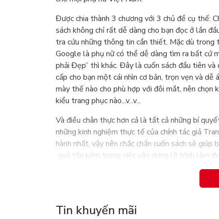
Được chia thành 3 chương với 3 chủ đề cụ thế: C
sách không chỉ rất dễ dàng cho bạn đọc ở lần đầu 
tra cứu những thông tin cần thiết. Mặc dù trong t
Google là phụ nữ có thể dễ dàng tìm ra bất cứ m
phải Đẹp” thì khác. Đây là cuốn sách đầu tiên và
cấp cho bạn một cái nhìn cơ bản, trọn vẹn và dễ 
mày thế nào cho phù hợp với đôi mắt, nên chọn 
kiểu trang phục nào...v...v...
Và điều chân thực hơn cả là tất cả những bí quy
những kinh nghiệm thực tế của chính tác giả Tra
hành nhất, vậy nên chắc chắn cuốn sách sẽ giúp 
quá tốn kém trong việc xây dựng lộ trình làm đẹ
Phụ Nữ Là Phải Đẹp
Đến lời nhắn gửi về tầm quan trọng của ngoại hìn
Tin khuyến mãi
Tác giả Trang Lê và STYLORY – những người cùng