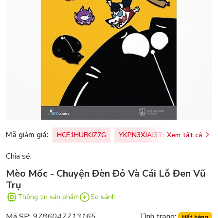
Mã giảm giá:
HCE1HUFKIZ7G
YKPN3XJAJ3TJ
Xem tất cả
77U0FSO8M
Chia sẻ:
Mèo Mốc - Chuyện Đèn Đỏ Và Cái Lỗ Đen Vũ
Trụ
Thông tin sản phẩm
So sánh
Mã SP:
9786047713165
Tình trạng:
Hết hàng