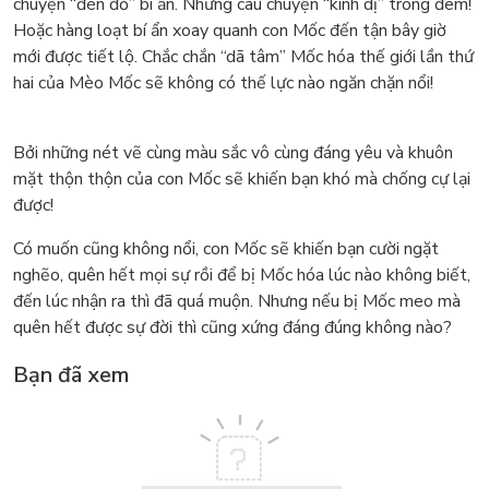
chuyện “đèn đỏ” bí ẩn. Những câu chuyện “kinh dị” trong đêm!
Hoặc hàng loạt bí ẩn xoay quanh con Mốc đến tận bây giờ
mới được tiết lộ. Chắc chắn “dã tâm” Mốc hóa thế giới lần thứ
hai của Mèo Mốc sẽ không có thế lực nào ngăn chặn nổi!
Bởi những nét vẽ cùng màu sắc vô cùng đáng yêu và khuôn
mặt thộn thộn của con Mốc sẽ khiến bạn khó mà chống cự lại
được!
Có muốn cũng không nổi, con Mốc sẽ khiến bạn cười ngặt
nghẽo, quên hết mọi sự rồi để bị Mốc hóa lúc nào không biết,
đến lúc nhận ra thì đã quá muộn. Nhưng nếu bị Mốc meo mà
quên hết được sự đời thì cũng xứng đáng đúng không nào?
Bạn đã xem