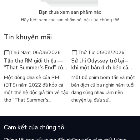
Bạn chưa xem sản phẩm nào
Hãy lướt xem các sản phẩm nổi bật của chúng tôi!
Tin khuyến mãi
Thứ Năm, 06/08/2026
Thứ Tư, 05/08/2026
Tập thơ RM giới thiệu —
Sử thi Odyssey trở lại –
“That Summer’s End” của
khi một bản dịch kéo cả
Lee Seong-bok ra mắt bản
thế giới về với văn học
Một dòng chia sẻ của RM
Một bộ phim bom tấn và một
tiếng Anh sau 4 năm gây
kinh điển
(BTS) năm 2022 đã kéo cả
bản dịch cũ ba nghìn năm tuổi
sốt
một thế hệ độc giả tìm về tập
đang cùng nhau làm nên
thơ “That Summer’s...
chuyện lạ: đưa sử...
Cam kết của chúng tôi