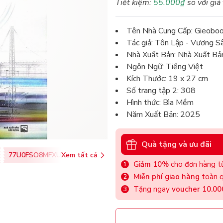
Tiết kiệm:
55.000₫
so với giá
Tên Nhà Cung Cấp: Gieobo
Tác giả: Tôn Lập - Vương S
Nhà Xuất Bản: Nhà Xuất Bả
Ngôn Ngữ: Tiếng Việt
Kích Thước: 19 x 27 cm
Số trang tập 2: 308
Hình thức: Bìa Mềm
Năm Xuất Bản: 2025
Quà tặng và ưu đãi
77U0FSO8MFXU
Xem tất cả
Giảm 10%
cho đơn hàng từ
Miễn phí giao hàng
toàn q
Tặng ngay
voucher 10.0