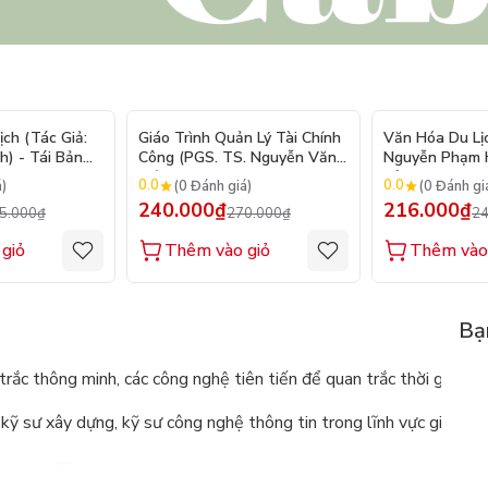
- 9%
- 11%
ch (Tác Giả:
Giáo Trình Quản Lý Tài Chính
Văn Hóa Du Lịc
) - Tái Bản
Công (PGS. TS. Nguyễn Văn
Nguyễn Phạm H
Hiệu)
Bản
0.0
0.0
á)
(0 Đánh giá)
(0 Đánh gi
240.000₫
216.000₫
5.000₫
270.000₫
24
giỏ
Thêm vào giỏ
Thêm vào
Bạ
trắc thông minh, các công nghệ tiên tiến để quan trắc thời gian 
ỹ sư xây dựng, kỹ sư công nghệ thông tin trong lĩnh vực giám sát