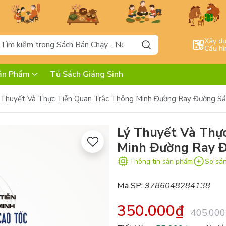
Xây d
Cấu hì
ản Phẩm
Tủ Sách Giáng Sinh
 Thuyết Và Thực Tiễn Quan Trắc Thông Minh Đường Ray Đường Sắ
Lý Thuyết Và Thự
Minh Đường Ray Đ
Thông tin sản phẩm
So sá
Mã SP:
9786048284138
350.000₫
405.000