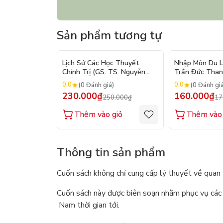
Sản phẩm tương tự
- 8%
Lịch Sử Các Học Thuyết
Nhập Môn Du Lị
Chính Trị (GS. TS. Nguyễn
Trần Đức Thanh
Đăng Dung)
2026
0.0
0.0
(0 Đánh giá)
(0 Đánh gi
230.000₫
160.000₫
250.000₫
17
Thêm vào giỏ
Thêm vào 
Thông tin sản phẩm
Cuốn sách không chỉ cung cấp lý thuyết về quan 
Cuốn sách này được biên soạn nhằm phục vụ các k
Nam thời gian tới.