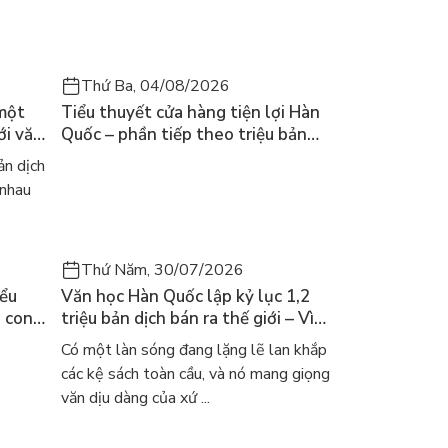
Thứ Ba, 04/08/2026
 một
Tiểu thuyết cửa hàng tiện lợi Hàn
ới văn
Quốc – phần tiếp theo triệu bản
của Kim Ho-yeon ra thế giới
n dịch
 nhau
Thứ Năm, 30/07/2026
iểu
Văn học Hàn Quốc lập kỷ lục 1,2
a con
triệu bản dịch bán ra thế giới – Vì
 khóc
sao cả thế giới đang đọc sách Hàn?
Có một làn sóng đang lặng lẽ lan khắp
các kệ sách toàn cầu, và nó mang giọng
văn dịu dàng của xứ ...