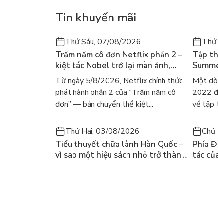
Tin khuyến mãi
Thứ Sáu, 07/08/2026
Thứ
Trăm năm cô đơn Netflix phần 2 –
Tập th
kiệt tác Nobel trở lại màn ảnh,
Summer
dòng người tìm đọc lại García
ra mắt
Từ ngày 5/8/2026, Netflix chính thức
Một dò
Márquez
gây số
phát hành phần 2 của “Trăm năm cô
2022 đã
đơn” — bản chuyển thể kiệt...
về tập 
Thứ Hai, 03/08/2026
Chủ 
Tiểu thuyết chữa lành Hàn Quốc –
Phía Đ
vì sao một hiệu sách nhỏ trở thành
tác củ
cuốn bán chạy nhất thế giới?
và câu
chọn đ