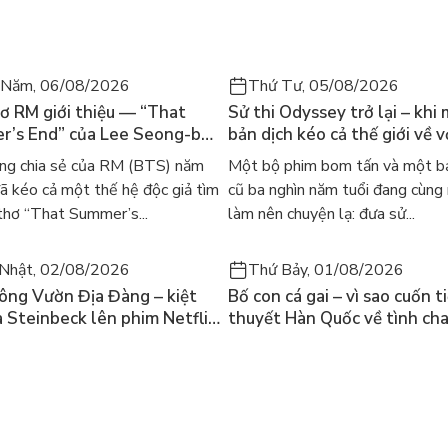
 Năm, 06/08/2026
Thứ Tư, 05/08/2026
ơ RM giới thiệu — “That
Sử thi Odyssey trở lại – khi
’s End” của Lee Seong-bok
bản dịch kéo cả thế giới về v
 bản tiếng Anh sau 4 năm
học kinh điển
ng chia sẻ của RM (BTS) năm
Một bộ phim bom tấn và một bả
t
 kéo cả một thế hệ độc giả tìm
cũ ba nghìn năm tuổi đang cùng
thơ “That Summer’s...
làm nên chuyện lạ: đưa sử...
Nhật, 02/08/2026
Thứ Bảy, 01/08/2026
ông Vườn Địa Đàng – kiệt
Bố con cá gai – vì sao cuốn t
a Steinbeck lên phim Netflix
thuyết Hàn Quốc về tình ch
 hỏi “con người có quyền
lại khiến cả mạng xã hội bật
iều thiện?”
mùa hè này