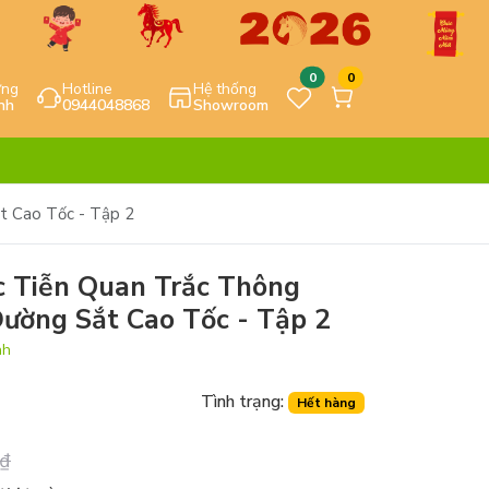
0
0
ựng
Hotline
Hệ thống
nh
0944048868
Showroom
t Cao Tốc - Tập 2
c Tiễn Quan Trắc Thông
ường Sắt Cao Tốc - Tập 2
nh
Tình trạng:
Hết hàng
₫