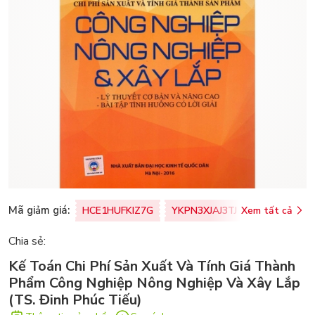
Mã giảm giá:
HCE1HUFKIZ7G
YKPN3XJAJ3TJ
Xem tất cả
77U0FSO8M
Chia sẻ:
Kế Toán Chi Phí Sản Xuất Và Tính Giá Thành
Phẩm Công Nghiệp Nông Nghiệp Và Xây Lắp
(TS. Đinh Phúc Tiếu)