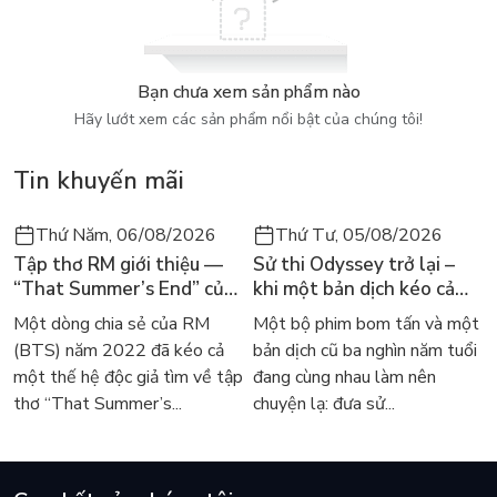
phẩm nông nghiệp.
Chương 3: Kế toán chi phí sản xuất và tính giá thành sản
phẩm xây lắp.
Bạn chưa xem sản phẩm nào
Hãy lướt xem các sản phẩm nổi bật của chúng tôi!
Phần 2: Bài tập
Phần này bao gồm 50 bài tập về kế toán tập hợp chi phí sản
Tin khuyến mãi
xuất, kế toán tính giá thành sản phẩm, trong đó 25 bài tập kế
toán công nghiệp, 10 bài tập kế toán nông nghiệp và 15 bài
Thứ Năm, 06/08/2026
Thứ Tư, 05/08/2026
tập kế toán xây lắp. Các bài tập được lựa chọn từ những bài
Tập thơ RM giới thiệu —
Sử thi Odyssey trở lại –
mẫu, đại diện cho các nội dung kiến thức, các phương pháp
“That Summer’s End” của
khi một bản dịch kéo cả
khác nhau, với các mức độ dễ, khó và nâng cao, gồm bài tập tự
Lee Seong-bok ra mắt bản
thế giới về với văn học
Một dòng chia sẻ của RM
Một bộ phim bom tấn và một
luận, bài tập trắc nghiệm, từng bài tập có hướng dẫn giải hoặc
tiếng Anh sau 4 năm gây
kinh điển
(BTS) năm 2022 đã kéo cả
bản dịch cũ ba nghìn năm tuổi
lời giải cụ thể.
sốt
một thế hệ độc giả tìm về tập
đang cùng nhau làm nên
2.1. Bài tập kế toán công nghiệp
thơ “That Summer’s...
chuyện lạ: đưa sử...
2.2. Bài tập kế toán nông nghiệp
2.3. Bài tập kế toán xây lắp