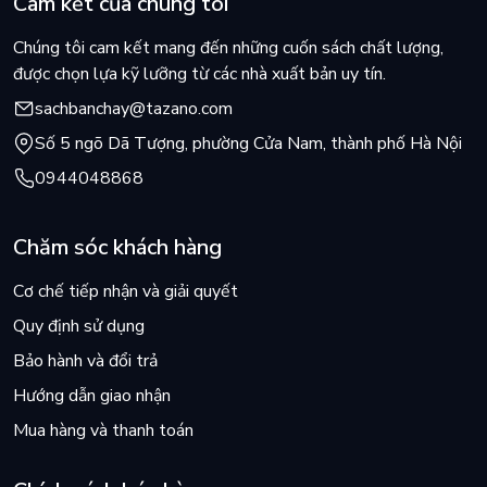
Cam kết của chúng tôi
Ngoài 2 phần cơ bản, cuốn sách còn có thêm phần phụ lục,
Chúng tôi cam kết mang đến những cuốn sách chất lượng,
bao gồm: các bài viết của tác giả có nội dung liên quan đến
được chọn lựa kỹ lưỡng từ các nhà xuất bản uy tín.
cuốn sách, các hệ thống tài khoản được ban hành kèm theo
sachbanchay@tazano.com
chế độ kế toán doanh nghiệp.
Số 5 ngõ Dã Tượng, phường Cửa Nam, thành phố Hà Nội
0944048868
Chăm sóc khách hàng
Cơ chế tiếp nhận và giải quyết
Quy định sử dụng
Bảo hành và đổi trả
Hướng dẫn giao nhận
Mua hàng và thanh toán