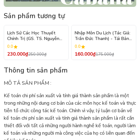
Sản phẩm tương tự
- 8%
- 9%
Lịch Sử Các Học Thuyết
Nhập Môn Du Lịch (Tác Giả:
Chính Trị (GS. TS. Nguyễn
Trần Đức Thanh) - Tái Bản
Đăng Dung)
2026
0.0
0.0
230.000₫
160.000₫
250.000₫
175.000₫
Thông tin sản phẩm
MÔ TẢ SẢN PHẨM :
Kế toán chi phí sản xuất và tính giá thành sản phẩm là một
trong những nội dung cơ bản của các môn học kế toán và thực
tiễn tổ chức công tác kế toán. Chính vì vậy, lý luận cơ bản về
kế toán chi phí sản xuất và tính giá thành sản phẩm là rất cần
thiết đối với tất cả những người hành nghề kế toán, người làm
kế toán và những người mà công việc của họ có liên quan đến