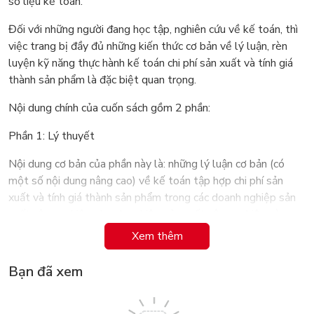
số liệu kế toán.
Đối với những người đang học tập, nghiên cứu về kế toán, thì
việc trang bị đầy đủ những kiến thức cơ bản về lý luận, rèn
luyện kỹ năng thực hành kế toán chi phí sản xuất và tính giá
thành sản phẩm là đặc biệt quan trọng.
Nội dung chính của cuốn sách gồm 2 phần:
Phần 1: Lý thuyết
Nội dung cơ bản của phần này là: những lý luận cơ bản (có
một số nội dung nâng cao) về kế toán tập hợp chi phí sản
xuất và tính giá thành sản phẩm trong các doanh nghiệp sản
xuất công nghiệp, doanh nghiệp sản xuất nông nghiệp và
doanh nghiệp hoạt động kinh doanh xây lắp.
Xem thêm
Chương 1: Kế toán chi phí sản xuất và tính giá thành sản
Bạn đã xem
phẩm công nghiệp.
Chương 2: Kế toán chi phí sản xuất và tính giá thành sản