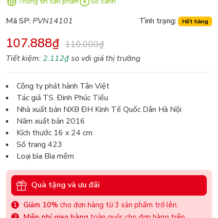
Thông tin sản phẩm
So sánh
Mã SP:
PVN14101
Tình trạng:
Hết hàng
107.888₫
110.000₫
Tiết kiệm:
2.112₫
so với giá thị trường
Công ty phát hành Tân Việt
Tác giả TS. Đinh Phúc Tiếu
Nhà xuất bản NXB ĐH Kinh Tế Quốc Dân Hà Nội
Năm xuất bản 2016
Kích thước 16 x 24 cm
Số trang 423
Loại bìa Bìa mềm
Quà tặng và ưu đãi
Giảm 10%
cho đơn hàng từ 3 sản phẩm trở lên.
Miễn phí giao hàng
toàn quốc cho đơn hàng trên