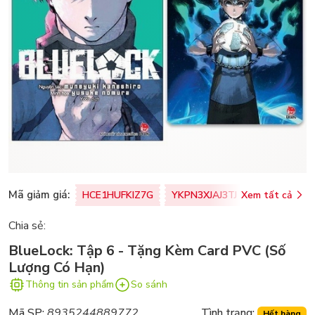
Mã giảm giá:
HCE1HUFKIZ7G
YKPN3XJAJ3TJ
Xem tất cả
77U0FSO8M
Chia sẻ:
BlueLock: Tập 6 - Tặng Kèm Card PVC (Số
Lượng Có Hạn)
Thông tin sản phẩm
So sánh
Mã SP:
8935244889772
Tình trạng:
Hết hàng