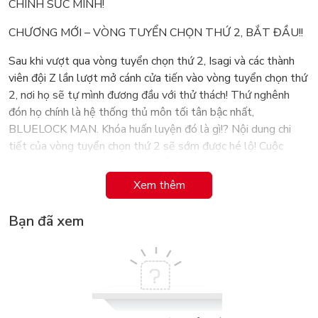
CHÍNH SỨC MÌNH!
CHƯƠNG MỚI – VÒNG TUYỂN CHỌN THỨ 2, BẮT ĐẦU!!
Sau khi vượt qua vòng tuyển chọn thứ 2, Isagi và các thành
viên đội Z lần lượt mở cánh cửa tiến vào vòng tuyển chọn thứ
2, nơi họ sẽ tự mình đương đầu với thử thách! Thứ nghênh
đón họ chính là hệ thống thủ môn tối tân bậc nhất,
BLUELOCK MAN. Khóa huấn luyện đó là gì!? Nội dung chi
tiết của vòng tuyển chọn thứ 2 sẽ sớm được hé lộ! Cuộc
chạm trán với những tiền đạo không quen biết và những trận
đấu mới với luật lệ bất ngờ đang chờ đợi Isagi!!
Xem thêm
MUỐN ĐỨNG TRÊN ĐỈNH THẾ GIỚI PHẢI ĐÁNH BẠI CẢ
Bạn đã xem
KẺ ĐỊCH LẪN ĐỒNG ĐỘI! SÚT BÓNG ĐI!!
Muneyuki Kaneshiro
“Thể thao, không giống như cuộc sống, có thắng và thua. Tôi
thích nó bởi vì nó tàn nhẫn, dứt khoát và đầy nhiệt huyết. Vừa
nghĩ tới vừa nốc bia trước màn hình ti vi.”