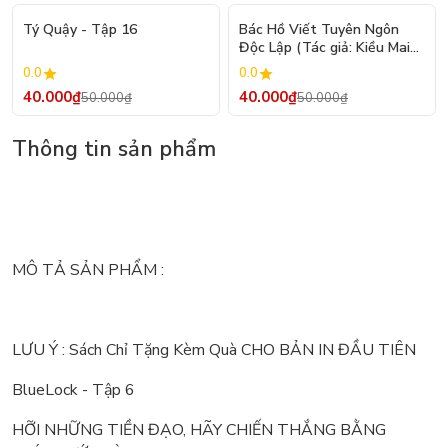
- 20%
- 20%
Tý Quậy - Tập 16
Bác Hồ Viết Tuyên Ngôn
Độc Lập (Tác giả: Kiều Mai
Sơn)
0.0
0.0
40.000₫
40.000₫
50.000₫
50.000₫
Thông tin sản phẩm
MÔ TẢ SẢN PHẨM :
LƯU Ý : Sách Chỉ Tặng Kèm Quà CHO BẢN IN ĐẦU TIÊN
BlueLock - Tập 6
HỠI NHỮNG TIỀN ĐẠO, HÃY CHIẾN THẮNG BẰNG