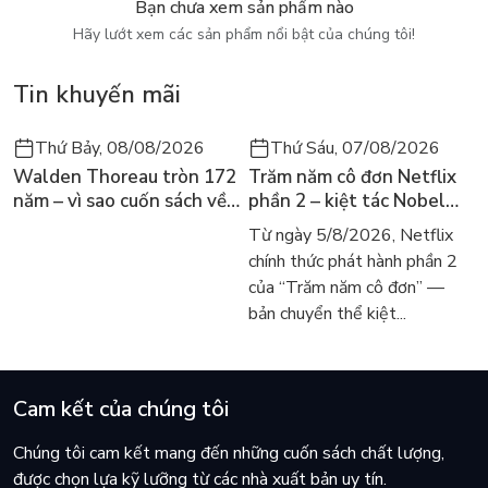
Bạn chưa xem sản phẩm nào
Hãy lướt xem các sản phẩm nổi bật của chúng tôi!
Yusuke Nomura
“Tôi rất thích phim và hoạt hình thể loại hành động gay cấn.
Tin khuyến mãi
Mong rằng các bạn độc giả cũng xem cuốn truyện này thuộc
thể loại ấy.”
Thứ Bảy, 08/08/2026
Thứ Sáu, 07/08/2026
Walden Thoreau tròn 172
Trăm năm cô đơn Netflix
năm – vì sao cuốn sách về
phần 2 – kiệt tác Nobel
hai năm sống trong rừng
trở lại màn ảnh, dòng
Từ ngày 5/8/2026, Netflix
vẫn chữa lành người đọc
người tìm đọc lại García
chính thức phát hành phần 2
hôm nay
Márquez
của “Trăm năm cô đơn” —
bản chuyển thể kiệt...
Cam kết của chúng tôi
Chúng tôi cam kết mang đến những cuốn sách chất lượng,
được chọn lựa kỹ lưỡng từ các nhà xuất bản uy tín.