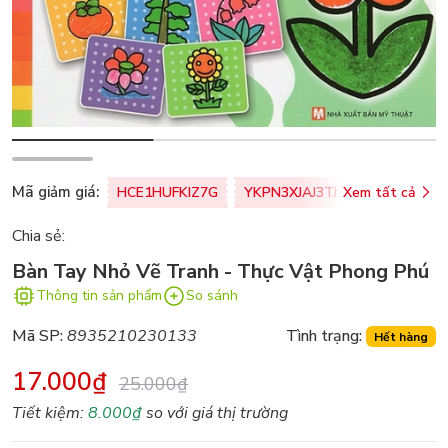
Mã giảm giá:
HCE1HUFKIZ7G
YKPN3XJAJ3TJ
Xem tất cả
77U0FSO8M
Chia sẻ:
Bàn Tay Nhỏ Vẽ Tranh - Thực Vật Phong Phú
Thông tin sản phẩm
So sánh
Mã SP:
8935210230133
Tình trạng:
Hết hàng
17.000₫
25.000₫
Tiết kiệm:
8.000₫
so với giá thị trường