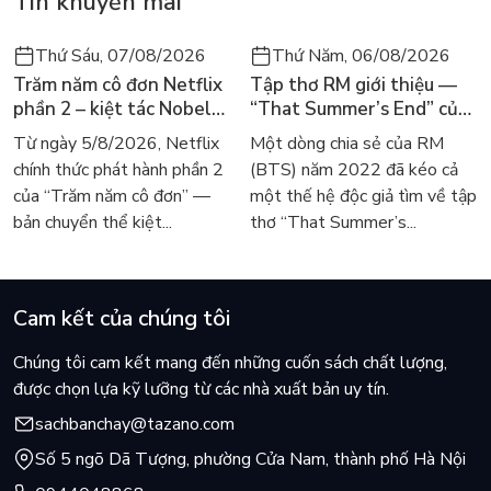
Tin khuyến mãi
Thứ Sáu, 07/08/2026
Thứ Năm, 06/08/2026
Trăm năm cô đơn Netflix
Tập thơ RM giới thiệu —
phần 2 – kiệt tác Nobel
“That Summer’s End” của
trở lại màn ảnh, dòng
Lee Seong-bok ra mắt bản
Từ ngày 5/8/2026, Netflix
Một dòng chia sẻ của RM
người tìm đọc lại García
tiếng Anh sau 4 năm gây
chính thức phát hành phần 2
(BTS) năm 2022 đã kéo cả
Márquez
sốt
của “Trăm năm cô đơn” —
một thế hệ độc giả tìm về tập
bản chuyển thể kiệt...
thơ “That Summer’s...
Cam kết của chúng tôi
Chúng tôi cam kết mang đến những cuốn sách chất lượng,
được chọn lựa kỹ lưỡng từ các nhà xuất bản uy tín.
sachbanchay@tazano.com
Số 5 ngõ Dã Tượng, phường Cửa Nam, thành phố Hà Nội