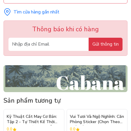
Tìm cửa hàng gần nhất
Thông báo khi có hàng
Gửi thông tin
Sản phẩm tương tự
- 10%
Kỹ Thuật Cắt May Cơ Bản:
Vui Tươi Và Ngộ Nghĩnh: Căn
Tập 2 - Tự Thiết Kế Thời
Phòng Sticker (Chọn Theo
Trang Nam Nữ - Tạo Mẫu
Chủ Đề) - Hơn 250 Sticker
0.0
0.0