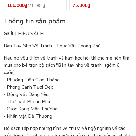
Rập - Kỹ Thuật Nhảy Size
106.000₫
75.000₫
118.000₫
Thông tin sản phẩm
GIỚI THIỆU SÁCH
Bàn Tay Nhỏ Vẽ Tranh - Thực Vật Phong Phú
Nếu bé yêu thích vẽ tranh và ham học hỏi thì cha mẹ nên tìm
mua cho bé trọn bộ sách "Bàn tay nhỏ vẽ tranh" (gồm 6
cuốn).
- Phương Tiện Giao Thông
- Phong Cảnh Tươi Đẹp
- Động Vật Đáng Yêu
- Thực vật Phong Phú
- Cuộc Sống Mến Thương
- Nhân Vật Dễ Thương
Bộ sách tập hợp những hình vẽ thú vị và ngộ nghĩnh về các
loài động vật, phong cảnh, những nhân vật đáng yêu và những