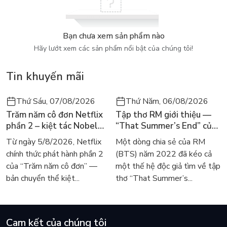
Bạn chưa xem sản phẩm nào
Hãy lướt xem các sản phẩm nổi bật của chúng tôi!
Tin khuyến mãi
Thứ Sáu, 07/08/2026
Thứ Năm, 06/08/2026
Trăm năm cô đơn Netflix
Tập thơ RM giới thiệu —
phần 2 – kiệt tác Nobel
“That Summer’s End” của
trở lại màn ảnh, dòng
Lee Seong-bok ra mắt bản
Từ ngày 5/8/2026, Netflix
Một dòng chia sẻ của RM
người tìm đọc lại García
tiếng Anh sau 4 năm gây
chính thức phát hành phần 2
(BTS) năm 2022 đã kéo cả
Márquez
sốt
của “Trăm năm cô đơn” —
một thế hệ độc giả tìm về tập
bản chuyển thể kiệt...
thơ “That Summer’s...
Cam kết của chúng tôi