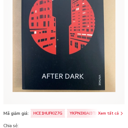
Mã giảm giá:
HCE1HUFKIZ7G
YKPN3XJAJ3TJ
Xem tất cả
77U0FSO8M
Chia sẻ: