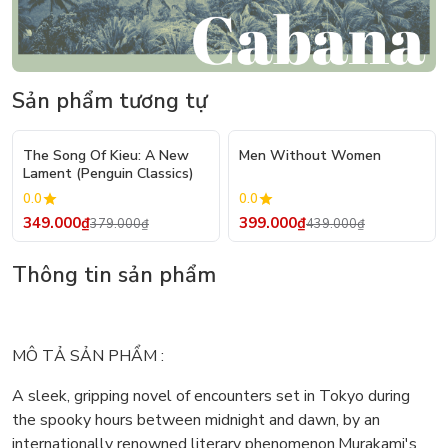
Sản phẩm tương tự
- 8%
- 9%
The Song Of Kieu: A New
Men Without Women
Lament (Penguin Classics)
0.0
0.0
349.000₫
399.000₫
379.000₫
439.000₫
Thông tin sản phẩm
MÔ TẢ SẢN PHẨM :
A sleek, gripping novel of encounters set in Tokyo during
the spooky hours between midnight and dawn, by an
internationally renowned literary phenomenon.Murakami's