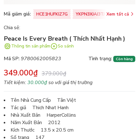
Mã giảm giá:
HCE1HUFKIZ7G
YKPN3XJAJ3TJ
Xem tất cả
77U0FSO8M
Chia sẻ:
Peace Is Every Breath ( Thích Nhất Hạnh )
Thông tin sản phẩm
So sánh
Mã SP:
9780062005823
Tình trạng:
Còn hàng
349.000₫
379.000₫
Tiết kiệm:
30.000₫
so với giá thị trường
Tên Nhà Cung Cấp Tân Việt
Tác giả Thich Nhat Hanh
Nhà Xuất Bản HarperCollins
Năm Xuất Bản 2012
Kích Thước 13.5 x 20.5 cm
Số trang 147