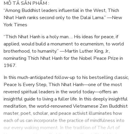
MÔ TẢ SẢN PHẨM :
“Among Buddhist leaders influential in the West, Thich
Nhat Hanh ranks second only to the Dalai Lama.” —New
York Times
“Thich Nhat Hanh is a holy man…. His ideas for peace, if
applied, would build a monument to ecumenism, to world
brotherhood, to humanity.” —Martin Luther King, Jr.,
nominating Thich Nhat Hanh for the Nobel Peace Prize in
1967.
In this much-anticipated follow-up to his bestselling classic,
Peace Is Every Step, Thich Nhat Hanh—one of the most
revered spiritual leaders in the world today—offers an
insightful guide to living a fuller life. In this deeply insightful
meditation, the world-renowned Vietnamese Zen Buddhist
master, poet, scholar, and peace activist illuminates how
each of us can incorporate the practice of mindfulness into
our every waking moment. In the tradition of The Art of