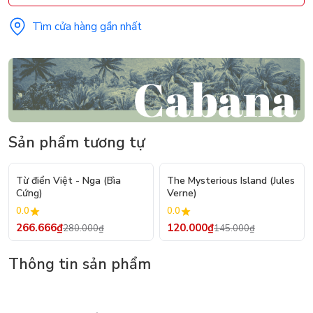
Tìm cửa hàng gần nhất
Sản phẩm tương tự
- 5%
- 17%
Từ điển Việt - Nga (Bìa
The Mysterious Island (Jules
Cứng)
Verne)
0.0
0.0
266.666₫
120.000₫
280.000₫
145.000₫
Thông tin sản phẩm