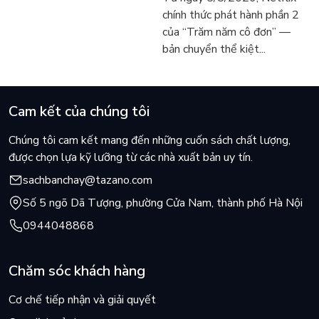
vẫn chữa lành người đọc
người tìm đọc lại García
chính thức phát hành phần 2
hôm nay
Márquez
của “Trăm năm cô đơn” —
bản chuyển thể kiệt...
Cam kết của chúng tôi
Chúng tôi cam kết mang đến những cuốn sách chất lượng,
được chọn lựa kỹ lưỡng từ các nhà xuất bản uy tín.
sachbanchay@tazano.com
Số 5 ngõ Dã Tượng, phường Cửa Nam, thành phố Hà Nội
0944048868
Chăm sóc khách hàng
Cơ chế tiếp nhận và giải quyết