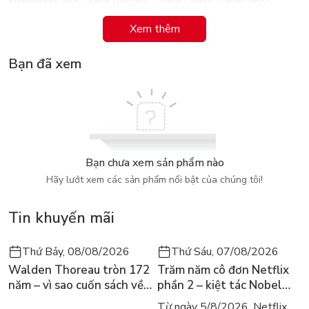
Happiness and Living Buddha, Living Christ, Thich Nhat
Hanh’s Peace Is Every Breath opens a pathway to greater
Xem thêm
spiritual fulfillment through its patient examination of how
we live our lives.
Bạn đã xem
Bạn chưa xem sản phẩm nào
Hãy lướt xem các sản phẩm nổi bật của chúng tôi!
Tin khuyến mãi
Thứ Bảy, 08/08/2026
Thứ Sáu, 07/08/2026
Walden Thoreau tròn 172
Trăm năm cô đơn Netflix
năm – vì sao cuốn sách về
phần 2 – kiệt tác Nobel
hai năm sống trong rừng
trở lại màn ảnh, dòng
Từ ngày 5/8/2026, Netflix