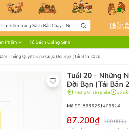
Xây d
Cấu hì
ản Phẩm
Tủ Sách Giáng Sinh
Năm Tháng Quyết Định Cuộc Đời Bạn (Tái Bản 2018)
Tuổi 20 - Những 
Đời Bạn (Tái Bản 
Thông tin sản phẩm
So sá
Mã SP:
8935251409314
87.200₫
109.000₫