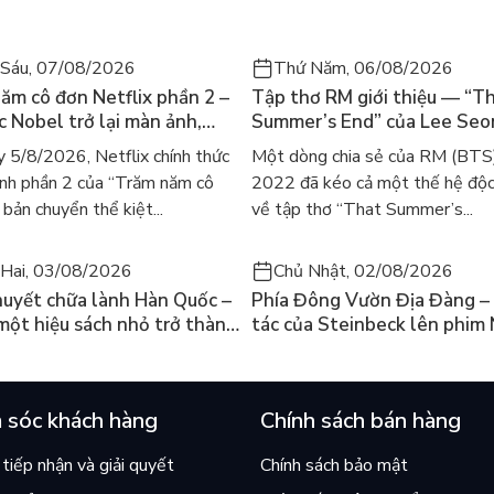
Sáu, 07/08/2026
Thứ Năm, 06/08/2026
ăm cô đơn Netflix phần 2 –
Tập thơ RM giới thiệu — “T
ác Nobel trở lại màn ảnh,
Summer’s End” của Lee Se
gười tìm đọc lại García
ra mắt bản tiếng Anh sau 4
 5/8/2026, Netflix chính thức
Một dòng chia sẻ của RM (BTS
ez
gây sốt
nh phần 2 của “Trăm năm cô
2022 đã kéo cả một thế hệ độc
bản chuyển thể kiệt...
về tập thơ “That Summer’s...
Hai, 03/08/2026
Chủ Nhật, 02/08/2026
huyết chữa lành Hàn Quốc –
Phía Đông Vườn Địa Đàng – 
 một hiệu sách nhỏ trở thành
tác của Steinbeck lên phim 
án chạy nhất thế giới?
và câu hỏi “con người có quy
chọn điều thiện?”
 sóc khách hàng
Chính sách bán hàng
tiếp nhận và giải quyết
Chính sách bảo mật