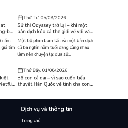
Thứ Tư, 05/08/2026
hat
Sử thi Odyssey trở lại – khi một
ong-bok
bản dịch kéo cả thế giới về với văn
 năm
học kinh điển
) năm
Một bộ phim bom tấn và một bản dịch
 giả tìm
cũ ba nghìn năm tuổi đang cùng nhau
làm nên chuyện lạ: đưa sử...
Thứ Bảy, 01/08/2026
kiệt
Bố con cá gai – vì sao cuốn tiểu
Netflix
thuyết Hàn Quốc về tình cha con
ền
lại khiến cả mạng xã hội bật khóc
mùa hè này
Dịch vụ và thông tin
Trang chủ