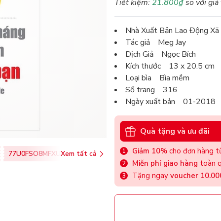
Tiết kiệm:
21.800₫
so với giá
Nhà Xuất Bản Lao Động Xã
Tác giả Meg Jay
Dịch Giả Ngọc Bích
Kích thước 13 x 20.5 cm
Loại bìa Bìa mềm
Số trang 316
Ngày xuất bản 01-2018
Quà tặng và ưu đãi
Giảm 10%
cho đơn hàng từ
77U0FSO8MFXU
Xem tất cả
Miễn phí giao hàng
toàn q
Tặng ngay
voucher 10.0