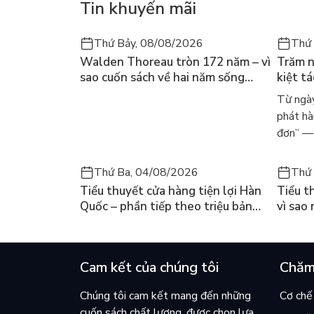
Tin khuyến mãi
Thứ Bảy, 08/08/2026
Thứ 
Walden Thoreau tròn 172 năm – vì
Trăm n
sao cuốn sách về hai năm sống
kiệt t
trong rừng vẫn chữa lành người
dòng n
Từ ngày
đọc hôm nay
Márqu
phát hà
đơn” — 
Thứ Ba, 04/08/2026
Thứ 
Tiểu thuyết cửa hàng tiện lợi Hàn
Tiểu t
Quốc – phần tiếp theo triệu bản
vì sao
của Kim Ho-yeon ra thế giới
cuốn b
Cam kết của chúng tôi
Chăm
Chúng tôi cam kết mang đến những
Cơ chế 
cuốn sách chất lượng, được chọn lựa