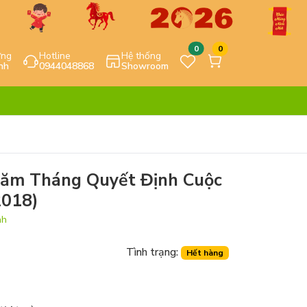
0
0
ựng
Hotline
Hệ thống
nh
0944048868
Showroom
Năm Tháng Quyết Định Cuộc
2018)
nh
Tình trạng:
Hết hàng