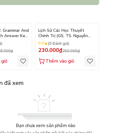
- 10%
- 8%
2: Grammar And
Lịch Sử Các Học Thuyết
Nhập Môn Du L
th Answer Key
Chính Trị (GS. TS. Nguyễn
Trần Đức Than
Đăng Dung)
2026
0.0
0.0
á)
(0 Đánh giá)
(0 Đánh gi
230.000₫
160.000₫
8.000₫
250.000₫
1
 giỏ
Thêm vào giỏ
Thêm vào
n đã xem
Bạn chưa xem sản phẩm nào
Hãy lướt xem các sản phẩm nổi bật của chúng tôi!