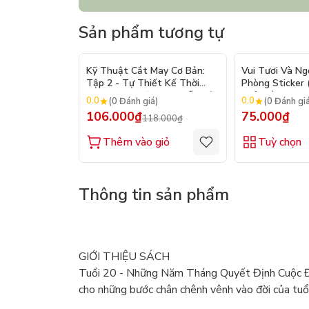
Sản phẩm tương tự
- 10%
Kỹ Thuật Cắt May Cơ Bản:
Vui Tươi Và Ng
Tập 2 - Tự Thiết Kế Thời
Phòng Sticker
Trang Nam Nữ - Tạo Mẫu Rập
Chủ Đề) - Hơn 
0.0
0.0
(0 Đánh giá)
(0 Đánh gi
- Kỹ Thuật Nhảy Size
106.000₫
75.000₫
118.000₫
Thêm vào giỏ
Tuỳ chọn
Thông tin sản phẩm
GIỚI THIỆU SÁCH
Tuổi 20 - Những Năm Tháng Quyết Định Cuộc Đời
cho những bước chân chênh vênh vào đời của tuổ