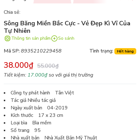
Chia sẻ:
Sông Băng Miền Bắc Cực - Vẻ Đẹp Kì Vĩ Của
Tự Nhiên
Thông tin sản phẩm
So sánh
Mã SP:
8935210229458
Tình trạng:
Hết hàng
38.000₫
55.000₫
Tiết kiệm:
17.000₫
so với giá thị trường
Công ty phát hành Tân Việt
Tác giả Nhiều tác giả
Ngày xuất bản 04-2019
Kích thước 17 x 23 cm
Loại bìa Bìa mềm
Số trang 95
Nhà xuất bản Nhà Xuất Bản Mỹ Thuật