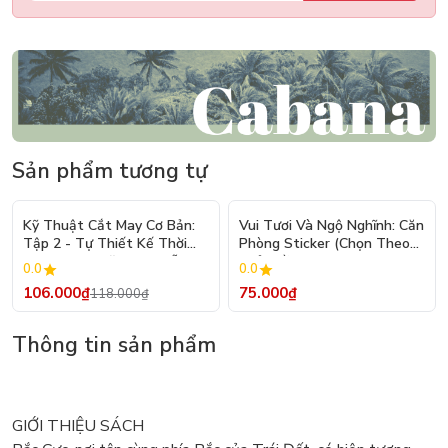
Sản phẩm tương tự
- 10%
Kỹ Thuật Cắt May Cơ Bản:
Vui Tươi Và Ngộ Nghĩnh: Căn
Tập 2 - Tự Thiết Kế Thời
Phòng Sticker (Chọn Theo
Trang Nam Nữ - Tạo Mẫu
Chủ Đề) - Hơn 250 Sticker
0.0
0.0
Rập - Kỹ Thuật Nhảy Size
106.000₫
75.000₫
118.000₫
Thông tin sản phẩm
GIỚI THIỆU SÁCH