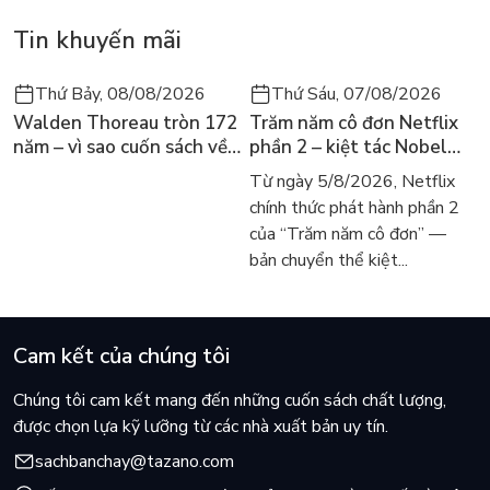
Tin khuyến mãi
Thứ Bảy, 08/08/2026
Thứ Sáu, 07/08/2026
Walden Thoreau tròn 172
Trăm năm cô đơn Netflix
năm – vì sao cuốn sách về
phần 2 – kiệt tác Nobel
hai năm sống trong rừng
trở lại màn ảnh, dòng
Từ ngày 5/8/2026, Netflix
vẫn chữa lành người đọc
người tìm đọc lại García
chính thức phát hành phần 2
hôm nay
Márquez
của “Trăm năm cô đơn” —
bản chuyển thể kiệt...
Cam kết của chúng tôi
Chúng tôi cam kết mang đến những cuốn sách chất lượng,
được chọn lựa kỹ lưỡng từ các nhà xuất bản uy tín.
sachbanchay@tazano.com