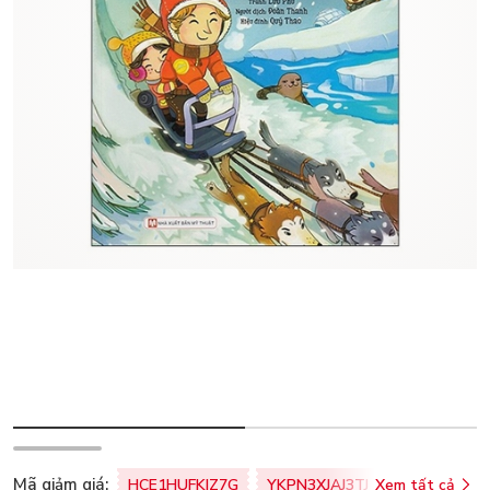
Mã giảm giá:
HCE1HUFKIZ7G
YKPN3XJAJ3TJ
Xem tất cả
77U0FSO8M