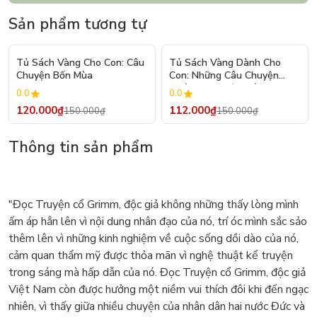
Sản phẩm tương tự
- 20%
- 25%
Tủ Sách Vàng Cho Con: Câu
Tủ Sách Vàng Dành Cho
Chuyện Bốn Mùa
Con: Những Câu Chuyện
Phiêu Lưu Li Kì Nhất
0.0
0.0
120.000₫
112.000₫
150.000₫
150.000₫
Thông tin sản phẩm
"Đọc Truyện cổ Grimm, độc giả không những thấy lòng mình
ấm áp hẳn lên vì nội dung nhân đạo của nó, trí óc mình sắc sảo
thêm lên vì những kinh nghiệm về cuộc sống dồi dào của nó,
cảm quan thẩm mỹ được thỏa mãn vì nghệ thuật kể truyện
trong sáng mà hấp dẫn của nó. Đọc Truyện cổ Grimm, độc giả
Việt Nam còn được hưởng một niềm vui thích đôi khi đến ngạc
nhiên, vì thấy giữa nhiều chuyện của nhân dân hai nước Đức và