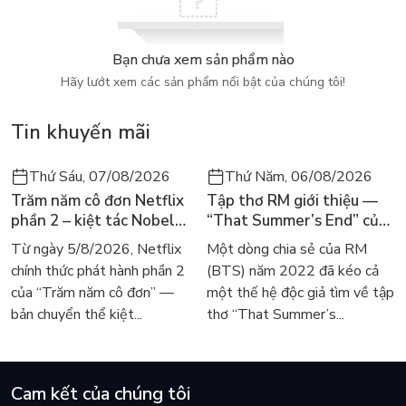
Bạn chưa xem sản phẩm nào
Hãy lướt xem các sản phẩm nổi bật của chúng tôi!
Tin khuyến mãi
Thứ Sáu, 07/08/2026
Thứ Năm, 06/08/2026
Trăm năm cô đơn Netflix
Tập thơ RM giới thiệu —
phần 2 – kiệt tác Nobel
“That Summer’s End” của
trở lại màn ảnh, dòng
Lee Seong-bok ra mắt bản
Từ ngày 5/8/2026, Netflix
Một dòng chia sẻ của RM
người tìm đọc lại García
tiếng Anh sau 4 năm gây
chính thức phát hành phần 2
(BTS) năm 2022 đã kéo cả
Márquez
sốt
của “Trăm năm cô đơn” —
một thế hệ độc giả tìm về tập
bản chuyển thể kiệt...
thơ “That Summer’s...
Cam kết của chúng tôi