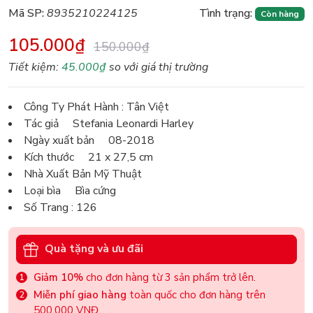
Mã SP:
8935210224125
Tình trạng:
Còn hàng
105.000₫
150.000₫
Tiết kiệm:
45.000₫
so với giá thị trường
Công Ty Phát Hành : Tân Việt
Tác giả Stefania Leonardi Harley
Ngày xuất bản 08-2018
Kích thước 21 x 27,5 cm
Nhà Xuất Bản Mỹ Thuật
Loại bìa Bìa cứng
Số Trang : 126
Quà tặng và ưu đãi
Giảm 10%
cho đơn hàng từ 3 sản phẩm trở lên.
Miễn phí giao hàng
toàn quốc cho đơn hàng trên
500.000 VNĐ.