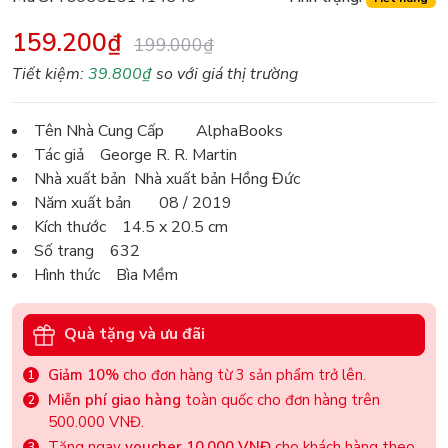
159.200₫
199.000₫
Tiết kiệm:
39.800₫
so với giá thị trường
Tên Nhà Cung Cấp AlphaBooks
Tác giả George R. R. Martin
Nhà xuất bản Nhà xuất bản Hồng Đức
Năm xuất bản 08 / 2019
Kích thước 14.5 x 20.5 cm
Số trang 632
Hình thức Bìa Mềm
Quà tặng và ưu đãi
Giảm 10%
cho đơn hàng từ 3 sản phẩm trở lên.
Miễn phí giao hàng
toàn quốc cho đơn hàng trên
500.000 VNĐ.
Tặng ngay
voucher 10.000 VNĐ
cho khách hàng theo