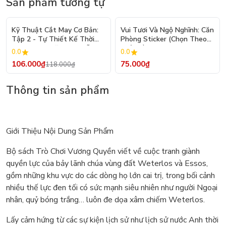
Sản phẩm tương tự
- 10%
Kỹ Thuật Cắt May Cơ Bản:
Vui Tươi Và Ngộ Nghĩnh: Căn
Tập 2 - Tự Thiết Kế Thời
Phòng Sticker (Chọn Theo
Trang Nam Nữ - Tạo Mẫu
Chủ Đề) - Hơn 250 Sticker
0.0
0.0
Rập - Kỹ Thuật Nhảy Size
106.000₫
75.000₫
118.000₫
Thông tin sản phẩm
Giới Thiệu Nội Dung Sản Phẩm
Bộ sách Trò Chơi Vương Quyền viết về cuộc tranh giành
quyền lực của bảy lãnh chúa vùng đất Weterlos và Essos,
gồm những khu vực do các dòng họ lớn cai trị, trong bối cảnh
nhiều thế lực đen tối có sức mạnh siêu nhiên như người Ngoại
nhân, quỷ bóng trắng… luôn đe dọa xâm chiếm Weterlos.
Lấy cảm hứng từ các sự kiện lịch sử như lịch sử nước Anh thời