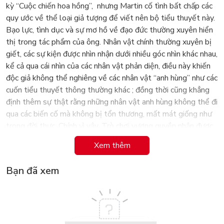
kỳ “Cuộc chiến hoa hồng”, nhưng Martin cố tình bất chấp các
quy ước về thể loại giả tượng để viết nên bộ tiểu thuyết này.
Bạo lực, tình dục và sự mơ hồ về đạo đức thường xuyên hiển
thị trong tác phẩm của ông. Nhân vật chính thường xuyên bị
giết, các sự kiện được nhìn nhận dưới nhiều góc nhìn khác nhau,
kể cả qua cái nhìn của các nhân vật phản diện, điều này khiến
độc giả không thể nghiêng về các nhân vật “anh hùng” như các
cuốn tiểu thuyết thông thường khác ; đồng thời cũng khẳng
định thêm sự thật rằng những nhân vật anh hùng không thể đi
qua các biến cố mà không bị tổn thương, mất mát giống như
trong đời thực. Chính vì vậy, Trò chơi vương quyền nhận được
vô số những lời khen ngợi về chủ nghĩa hiện thực. Đồng thời
Xem thêm
bộ tiểu thuyết cũng nhận được những bình luận quan trọng về
vai trò của phụ nữ và tôn giáo được thể hiện trong tác phẩm.
Bạn đã xem
Bộ sách Trò Chơi Vương Quyền viết về cuộc tranh giành
quyền lực của bảy lãnh chúa vùng đất Weterlos và Essos,
gồm những khu vực do các dòng họ lớn cai trị, trong bối cảnh
nhiều thế lực đen tối có sức mạnh siêu nhiên như người Ngoại