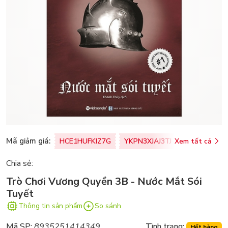
Mã giảm giá:
HCE1HUFKIZ7G
YKPN3XJAJ3TJ
Xem tất cả
77U0FSO8M
Chia sẻ:
Trò Chơi Vương Quyền 3B - Nước Mắt Sói
Tuyết
Thông tin sản phẩm
So sánh
Mã SP:
8935251414349
Tình trạng:
Hết hàng