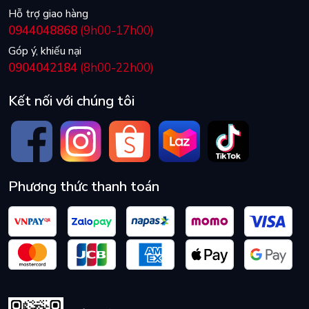
vai trò của phụ nữ và tôn giáo được thể hiện trong tác phẩm.
Hỗ trợ giao hàng
0944048868
(9h00-17h00)
Góp ý, khiếu nại
0904042184
(8h00-22h00)
Kết nối với chúng tôi
Phương thức thanh toán