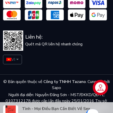
Liên hệ:
Quét mã QR liên hệ nhanh chóng
VI
© Bản quyền thuộc về
Công ty TNHH Tazano
.
Cung cấp bởi
Sapo
Liên hệ
Người đại diện: Nguyễn Đăng Sơn - MST/ĐKKD/QĐTL:
0107312178 được cấp lần đầu ngày 25/01/2016 Trụ sở:
Số 5 ngõ Dã Tương, phố Dã Tượng, phường Trần Hưng Đạo,
Tình - Mọi Điều Bạn Cần Biết Về Sex
quận Hoàn Kiếm, Hà Nội - Điện thoại: 0944048868