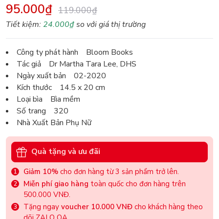
95.000₫
119.000₫
Tiết kiệm:
24.000₫
so với giá thị trường
Công ty phát hành Bloom Books
Tác giả Dr Martha Tara Lee, DHS
Ngày xuất bản 02-2020
Kích thước 14.5 x 20 cm
Loại bìa Bìa mềm
Số trang 320
Nhà Xuất Bản Phụ Nữ
Quà tặng và ưu đãi
Giảm 10%
cho đơn hàng từ 3 sản phẩm trở lên.
Miễn phí giao hàng
toàn quốc cho đơn hàng trên
500.000 VNĐ.
Tặng ngay
voucher 10.000 VNĐ
cho khách hàng theo
dõi ZALO OA.