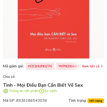
Mã giảm giá:
HCE1HUFKIZ7G
YKPN3XJAJ3TJ
Xem tất cả
77U0FSO8M
Chia sẻ:
Tình - Mọi Điều Bạn Cần Biết Về Sex
Thông tin sản phẩm
So sánh
Mã SP:
8936186543036
Tình trạng:
Hết hàng