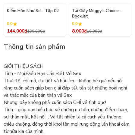
- 20%
- 20%
Kiếm Hồn Như Sơ - Tập 02
Túi Giấy Meggy's Choice -
Booklist
0.0
0.0
144.000₫
8.000₫
180.000₫
10.000₫
Thông tin sản phẩm
GIỚI THIỆU SÁCH
Tình - Mọi Điều Bạn Cần Biết Về Sex
Thực tế, cởi mở, chi tiết và hữu ích – không hề quá nếu nói
rằng cuốn sách giúp bạn giải đáp tất tần tật những hoài nghi
và thắc mắc của bản thân về Sex.
Nhưng, đây không phải cuốn sách CHỈ về tình dục!
Tình – giúp bạn hiểu hơn về những nụ hôn, những điểm chạm,
sự thân mật, kết nối… Và tất nhiên là cả cách yêu thương,
chiều chuộng, đồng thời khơi lên mọi rung động lẫn khoái cảm,
từ nửa kia của mình.