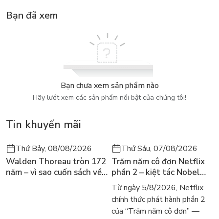
Bạn đã xem
Bạn chưa xem sản phẩm nào
Hãy lướt xem các sản phẩm nổi bật của chúng tôi!
Tin khuyến mãi
Thứ Bảy, 08/08/2026
Thứ Sáu, 07/08/2026
Walden Thoreau tròn 172
Trăm năm cô đơn Netflix
năm – vì sao cuốn sách về
phần 2 – kiệt tác Nobel
hai năm sống trong rừng
trở lại màn ảnh, dòng
Từ ngày 5/8/2026, Netflix
vẫn chữa lành người đọc
người tìm đọc lại García
chính thức phát hành phần 2
hôm nay
Márquez
của “Trăm năm cô đơn” —