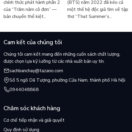
chính thức phát hành phần 2
(BTS) năm 2022 đã kéo cả
Márquez
sốt
của “Trăm năm cô đơn” —
một thế hệ độc giả tìm về tập
bản chuyển thể kiệt...
thơ “That Summer’s...
Cam kết của chúng tôi
Chúng tôi cam kết mang đến những cuốn sách chất lượng,
được chọn lựa kỹ lưỡng từ các nhà xuất bản uy tín.
sachbanchay@tazano.com
Số 5 ngõ Dã Tượng, phường Cửa Nam, thành phố Hà Nội
0944048868
Chăm sóc khách hàng
Cơ chế tiếp nhận và giải quyết
Quy định sử dụng