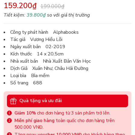
159.200₫
199.000₫
Tiết kiệm:
39.800₫
so với giá thị trường
Công ty phát hành Alphabooks
Tác giả Vương Hiểu Lỗi
Ngày xuất bản 02-2019
Kích thước 14 x 20,5cm
Nhà xuất bản Nhà Xuất Bản Văn Học
Dịch Giả Xuân Như, Châu Hải Đường
Loại bìa Bìa mềm
Số trang 688
Quà tặng và ưu đãi
Giảm 10%
cho đơn hàng từ 3 sản phẩm trở lên.
Miễn phí giao hàng
toàn quốc cho đơn hàng trên
500.000 VNĐ.
Tặng ngay
voucher 10.000 VNĐ
cho khách hàng theo