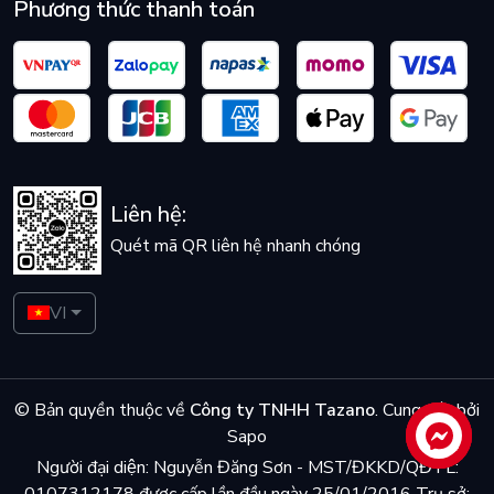
Phương thức thanh toán
Liên hệ:
Quét mã QR liên hệ nhanh chóng
VI
© Bản quyền thuộc về
Công ty TNHH Tazano
.
Cung cấp bởi
Sapo
Liên hệ
Người đại diện: Nguyễn Đăng Sơn - MST/ĐKKD/QĐTL:
0107312178 được cấp lần đầu ngày 25/01/2016 Trụ sở: