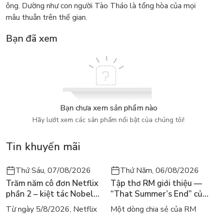
ông. Dường như con người Tào Tháo là tổng hòa của mọi
mâu thuẫn trên thế gian.
Bạn đã xem
Bạn chưa xem sản phẩm nào
Hãy lướt xem các sản phẩm nổi bật của chúng tôi!
Tin khuyến mãi
Thứ Sáu, 07/08/2026
Thứ Năm, 06/08/2026
Trăm năm cô đơn Netflix
Tập thơ RM giới thiệu —
phần 2 – kiệt tác Nobel
“That Summer’s End” của
trở lại màn ảnh, dòng
Lee Seong-bok ra mắt bản
Từ ngày 5/8/2026, Netflix
Một dòng chia sẻ của RM
người tìm đọc lại García
tiếng Anh sau 4 năm gây