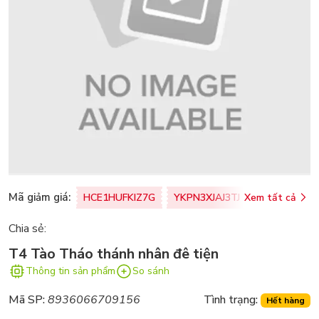
Mã giảm giá:
HCE1HUFKIZ7G
YKPN3XJAJ3TJ
Xem tất cả
77U0FSO8M
Chia sẻ:
T4 Tào Tháo thánh nhân đê tiện
Thông tin sản phẩm
So sánh
Mã SP:
8936066709156
Tình trạng:
Hết hàng