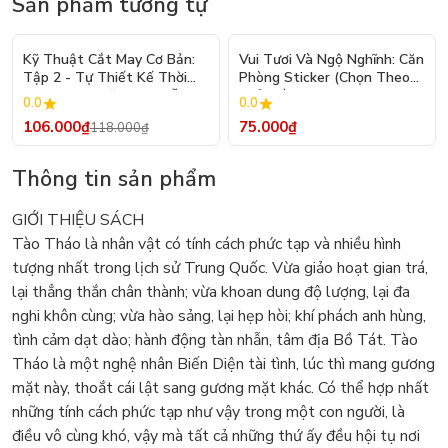
Sản phẩm tương tự
- 10%
Kỹ Thuật Cắt May Cơ Bản:
Vui Tươi Và Ngộ Nghĩnh: Căn
Tập 2 - Tự Thiết Kế Thời
Phòng Sticker (Chọn Theo
Trang Nam Nữ - Tạo Mẫu
Chủ Đề) - Hơn 250 Sticker
0.0
0.0
Rập - Kỹ Thuật Nhảy Size
106.000₫
75.000₫
118.000₫
Thông tin sản phẩm
GIỚI THIỆU SÁCH
Tào Tháo là nhân vật có tính cách phức tạp và nhiều hình
tượng nhất trong lịch sử Trung Quốc. Vừa giảo hoạt gian trá,
lại thẳng thắn chân thành; vừa khoan dung độ lượng, lại đa
nghi khôn cùng; vừa hào sảng, lại hẹp hòi; khí phách anh hùng,
tình cảm dạt dào; hành động tàn nhẫn, tâm địa Bồ Tát. Tào
Tháo là một nghệ nhân Biến Diện tài tình, lúc thì mang gương
mặt này, thoắt cái lật sang gương mặt khác. Có thể hợp nhất
những tính cách phức tạp như vậy trong một con người, là
điều vô cùng khó, vậy mà tất cả những thứ ấy đều hội tụ nơi