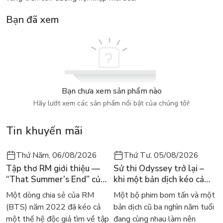
Bạn đã xem
Bạn chưa xem sản phẩm nào
Hãy lướt xem các sản phẩm nổi bật của chúng tôi!
Tin khuyến mãi
Thứ Năm, 06/08/2026
Thứ Tư, 05/08/2026
Tập thơ RM giới thiệu —
Sử thi Odyssey trở lại –
“That Summer’s End” của
khi một bản dịch kéo cả
Lee Seong-bok ra mắt bản
thế giới về với văn học
Một dòng chia sẻ của RM
Một bộ phim bom tấn và một
tiếng Anh sau 4 năm gây
kinh điển
(BTS) năm 2022 đã kéo cả
bản dịch cũ ba nghìn năm tuổi
sốt
một thế hệ độc giả tìm về tập
đang cùng nhau làm nên