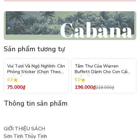
Sản phẩm tương tự
- 10%
Vui Tươi Và Ngộ Nghĩnh: Căn
Tâm Thư Của Warren
Phòng Sticker (Chọn Theo
Buffett Dành Cho Con Cái
Chủ Đề) - Hơn 250 Sticker
(Tái Bản 2026)
0.0
0.0
75.000₫
196.000₫
218.000₫
Thông tin sản phẩm
GIỚI THIỆU SÁCH
Sơn Tinh Thủy Tinh