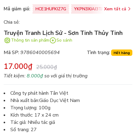
Mã giảm giá:
HCE1HUFKIZ7G
YKPN3XJAJ3TJ
Xem tất cả
77U0FSO8M
Chia sẻ:
Truyện Tranh Lịch Sử - Sơn Tinh Thủy Tinh
Thông tin sản phẩm
So sánh
Mã SP:
9786040005694
Tình trạng:
Hết hàng
17.000₫
25.000₫
Tiết kiệm:
8.000₫
so với giá thị trường
Công ty phát hành Tân Việt
Nhà xuất bản:Giáo Dục Việt Nam
Trọng lượng: 100g
Kích thước: 17 x 24 cm
Tác giả: Nhiều tác giả
Số trang: 27