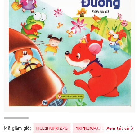
Mã giảm giá:
HCE1HUFKIZ7G
YKPN3XJAJ3TJ
Xem tất cả
77U0FSO8M