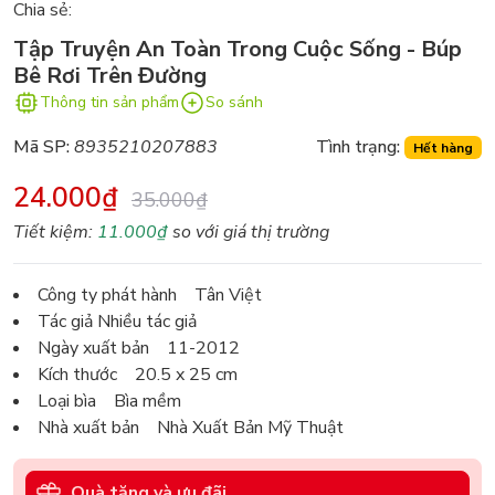
Chia sẻ:
Tập Truyện An Toàn Trong Cuộc Sống - Búp
Bê Rơi Trên Đường
Thông tin sản phẩm
So sánh
Mã SP:
8935210207883
Tình trạng:
Hết hàng
24.000₫
35.000₫
Tiết kiệm:
11.000₫
so với giá thị trường
Công ty phát hành Tân Việt
Tác giả Nhiều tác giả
Ngày xuất bản 11-2012
Kích thước 20.5 x 25 cm
Loại bìa Bìa mềm
Nhà xuất bản Nhà Xuất Bản Mỹ Thuật
Quà tặng và ưu đãi