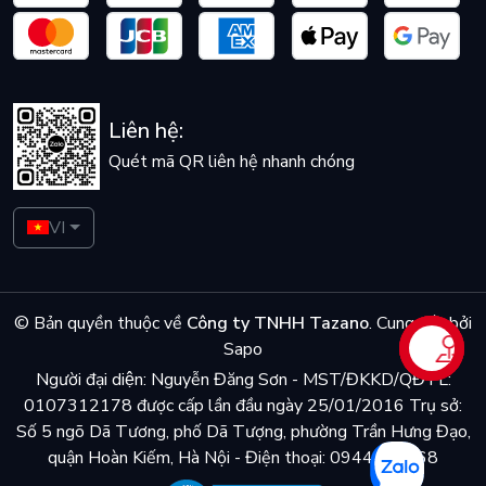
Liên hệ:
Quét mã QR liên hệ nhanh chóng
VI
© Bản quyền thuộc về
Công ty TNHH Tazano
.
Cung cấp bởi
Sapo
Liên hệ
Người đại diện: Nguyễn Đăng Sơn - MST/ĐKKD/QĐTL:
0107312178 được cấp lần đầu ngày 25/01/2016 Trụ sở:
Số 5 ngõ Dã Tương, phố Dã Tượng, phường Trần Hưng Đạo,
quận Hoàn Kiếm, Hà Nội - Điện thoại: 0944048868