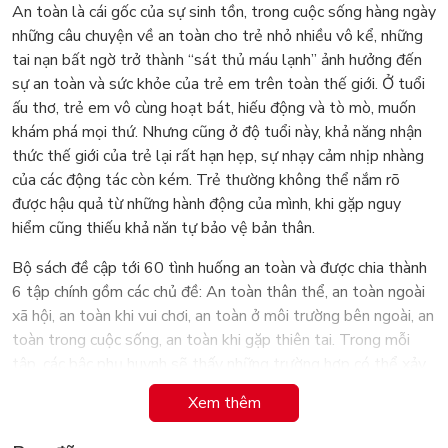
An toàn là cái gốc của sự sinh tồn, trong cuộc sống hàng ngày
những câu chuyện về an toàn cho trẻ nhỏ nhiều vô kể, những
tai nạn bất ngờ trở thành “sát thủ máu lạnh” ảnh hưởng đến
sự an toàn và sức khỏe của trẻ em trên toàn thế giới. Ở tuổi
ấu thơ, trẻ em vô cùng hoạt bát, hiếu động và tò mò, muốn
khám phá mọi thứ. Nhưng cũng ở độ tuổi này, khả năng nhận
thức thế giới của trẻ lại rất hạn hẹp, sự nhạy cảm nhịp nhàng
của các động tác còn kém. Trẻ thường không thể nắm rõ
được hậu quả từ những hành động của mình, khi gặp nguy
hiểm cũng thiếu khả năn tự bảo vệ bản thân.
Bộ sách đề cập tới 60 tình huống an toàn và được chia thành
6 tập chính gồm các chủ đề: An toàn thân thể, an toàn ngoài
xã hội, an toàn khi vui chơi, an toàn ở môi trường bên ngoài, an
toàn trong cuộc sống, an toàn khi gặp thiên tai. Trong mỗi
tập, các bậc phụ huynh sẽ thấy những trường hợp có thể xảy
ra thường xuyên gây nguy hiểm cho con trẻ như: nghịch lửa,
Xem thêm
sờ tay vào điện, mở cửa cho người lạ vào nhà, bị kẹt trong
thang máy…