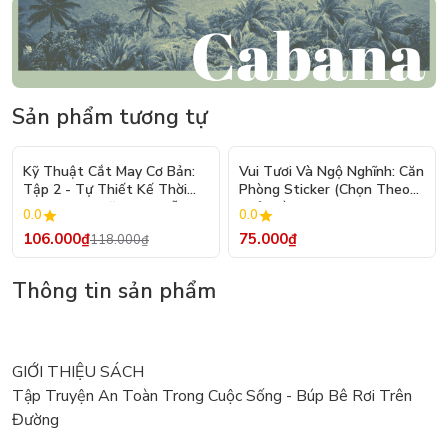
Sản phẩm tương tự
- 10%
Kỹ Thuật Cắt May Cơ Bản:
Vui Tươi Và Ngộ Nghĩnh: Căn
Tập 2 - Tự Thiết Kế Thời
Phòng Sticker (Chọn Theo
Trang Nam Nữ - Tạo Mẫu
Chủ Đề) - Hơn 250 Sticker
0.0
0.0
Rập - Kỹ Thuật Nhảy Size
106.000₫
75.000₫
118.000₫
Thông tin sản phẩm
GIỚI THIỆU SÁCH
Tập Truyện An Toàn Trong Cuộc Sống - Búp Bê Rơi Trên
Đường