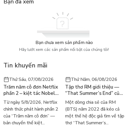
Bạn đã xem
Tình huống của những câu chuyện đều được lấy từ các bản
điều tra của bạn đọc khắp nơi, trong cuộc sống thực tế. Với lối
kể chuyện sinh động, hướng dẫn cách tự bảo vệ sau mỗi câu
chuyện, hình vẽ tinh tế và đặc biệt là sự xuất hiện của ba nhân
vật chính là Chuột Túi, Gà Mào Đỏ, Ếch Con, bộ sách đã chọn
cách giáo dục nhẹ nhàng và dễ hiểu để trẻ học cách tự bảo vệ
Bạn chưa xem sản phẩm nào
bản thân.
Hãy lướt xem các sản phẩm nổi bật của chúng tôi!
- Hạt Lạc Bé Nhỏ
Tin khuyến mãi
- Tai Học Từ Súng Đồ Chơi
Thứ Sáu, 07/08/2026
Thứ Năm, 06/08/2026
- Búp Bê Rơi Trên Đường
Trăm năm cô đơn Netflix
Tập thơ RM giới thiệu —
phần 2 – kiệt tác Nobel
“That Summer’s End” của
- Thiên Tai
trở lại màn ảnh, dòng
Lee Seong-bok ra mắt bản
Từ ngày 5/8/2026, Netflix
Một dòng chia sẻ của RM
người tìm đọc lại García
tiếng Anh sau 4 năm gây
- Ám Hiệu Bí Mật Của Nhà Em
chính thức phát hành phần 2
(BTS) năm 2022 đã kéo cả
Márquez
sốt
của “Trăm năm cô đơn” —
một thế hệ độc giả tìm về tập
- Cuộc Tấn Công Cảu Bầy Ong
bản chuyển thể kiệt...
thơ “That Summer’s...