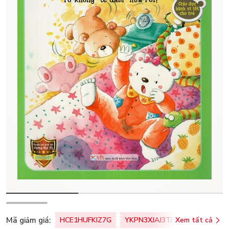
Mã giảm giá:
HCE1HUFKIZ7G
YKPN3XJAJ3TJ
Xem tất cả
77U0FSO8M