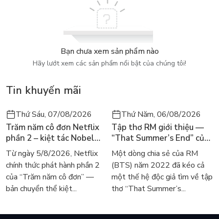
Bạn chưa xem sản phẩm nào
Hãy lướt xem các sản phẩm nổi bật của chúng tôi!
Tin khuyến mãi
Thứ Sáu, 07/08/2026
Thứ Năm, 06/08/2026
Trăm năm cô đơn Netflix
Tập thơ RM giới thiệu —
phần 2 – kiệt tác Nobel
“That Summer’s End” của
trở lại màn ảnh, dòng
Lee Seong-bok ra mắt bản
Từ ngày 5/8/2026, Netflix
Một dòng chia sẻ của RM
người tìm đọc lại García
tiếng Anh sau 4 năm gây
chính thức phát hành phần 2
(BTS) năm 2022 đã kéo cả
Márquez
sốt
của “Trăm năm cô đơn” —
một thế hệ độc giả tìm về tập
bản chuyển thể kiệt...
thơ “That Summer’s...