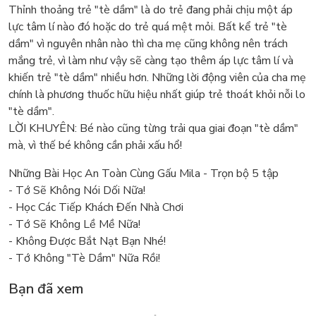
Thỉnh thoảng trẻ "tè dầm" là do trẻ đang phải chịu một áp
lực tâm lí nào đó hoặc do trẻ quá mệt mỏi. Bất kể trẻ "tè
dầm" vì nguyên nhân nào thì cha mẹ cũng không nên trách
mắng trẻ, vì làm như vậy sẽ càng tạo thêm áp lực tâm lí và
khiến trẻ "tè dầm" nhiều hơn. Những lời động viên của cha mẹ
chính là phương thuốc hữu hiệu nhất giúp trẻ thoát khỏi nỗi lo
"tè dầm".
LỜI KHUYÊN: Bé nào cũng từng trải qua giai đoạn "tè dầm"
mà, vì thế bé không cần phải xấu hổ!
Những Bài Học An Toàn Cùng Gấu Mila - Trọn bộ 5 tập
- Tớ Sẽ Không Nói Dối Nữa!
- Học Các Tiếp Khách Đến Nhà Chơi
- Tớ Sẽ Không Lề Mề Nữa!
- Không Được Bắt Nạt Bạn Nhé!
- Tớ Không "Tè Dầm" Nữa Rồi!
Bạn đã xem