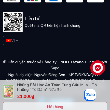
Liên hệ:
Quét mã QR liên hệ nhanh chóng
VI
© Bản quyền thuộc về
Công ty TNHH Tazano
.
Cung cấp bởi
Sapo
Liên hệ
Người đại diện: Nguyễn Đăng Sơn - MST/ĐKKD/QĐTL:
0107312178 được cấp lần đầu ngày 25/01/2016 Trụ sở:
Những Bài Học An Toàn Cùng Gấu Mila - Tớ
Số 5 ngõ Dã Tương, phố Dã Tượng, phường Trần Hưng Đạo,
Không "Tè Dầm" Nữa Rồi!
quận Hoàn Kiếm, Hà Nội - Điện thoại: 0944048868
21.000₫
Hết hàng