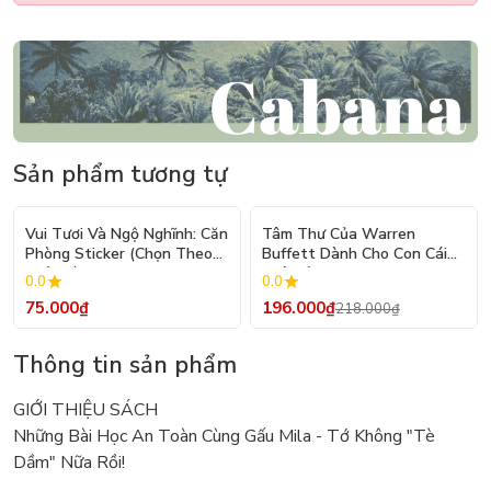
Sản phẩm tương tự
- 10%
Vui Tươi Và Ngộ Nghĩnh: Căn
Tâm Thư Của Warren
Phòng Sticker (Chọn Theo
Buffett Dành Cho Con Cái
Chủ Đề) - Hơn 250 Sticker
(Tái Bản 2026)
0.0
0.0
75.000₫
196.000₫
218.000₫
Thông tin sản phẩm
GIỚI THIỆU SÁCH
Những Bài Học An Toàn Cùng Gấu Mila - Tớ Không "Tè
Dầm" Nữa Rồi!