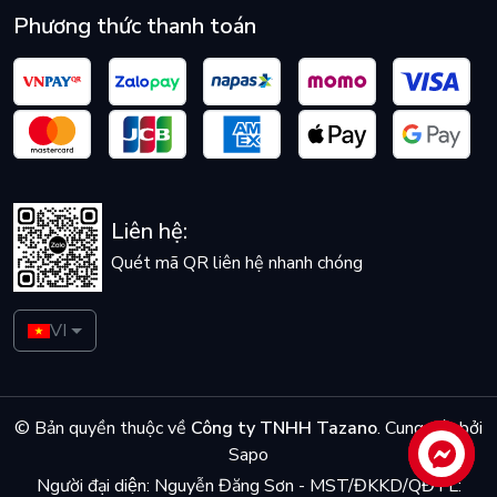
Phương thức thanh toán
Liên hệ:
Quét mã QR liên hệ nhanh chóng
VI
© Bản quyền thuộc về
Công ty TNHH Tazano
.
Cung cấp bởi
Sapo
Liên hệ
Người đại diện: Nguyễn Đăng Sơn - MST/ĐKKD/QĐTL: