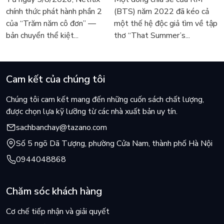
người tìm đọc lại García
tiếng Anh sau 4 năm gây
chính thức phát hành phần 2
(BTS) năm 2022 đã kéo cả
Márquez
sốt
của “Trăm năm cô đơn” —
một thế hệ độc giả tìm về tập
bản chuyển thể kiệt...
thơ “That Summer’s...
Cam kết của chúng tôi
Chúng tôi cam kết mang đến những cuốn sách chất lượng,
được chọn lựa kỹ lưỡng từ các nhà xuất bản uy tín.
sachbanchay@tazano.com
Số 5 ngõ Dã Tượng, phường Cửa Nam, thành phố Hà Nội
0944048868
Chăm sóc khách hàng
Cơ chế tiếp nhận và giải quyết