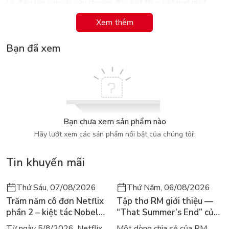
Có điều lần này các câu chuyện đều kết thúc bất ngờ một
cách xúc động, theo đúng kiểu sẽ khiến tất cả những kẻ lén
Xem thêm
lút đọc trộm nhật ký của cô bé cười phá lên rồi cười mỉm mà
hài lòng.
Bạn đã xem
Bạn chưa xem sản phẩm nào
Hãy lướt xem các sản phẩm nổi bật của chúng tôi!
Tin khuyến mãi
Thứ Sáu, 07/08/2026
Thứ Năm, 06/08/2026
Trăm năm cô đơn Netflix
Tập thơ RM giới thiệu —
phần 2 – kiệt tác Nobel
“That Summer’s End” của
trở lại màn ảnh, dòng
Lee Seong-bok ra mắt bản
Từ ngày 5/8/2026, Netflix
Một dòng chia sẻ của RM