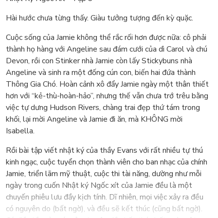
Hài hước chưa từng thấy. Giàu tưởng tượng đến kỳ quặc.
Cuộc sống của Jamie không thể rắc rối hơn được nữa: cô phải
thành họ hàng với Angeline sau đám cưới của dì Carol và chú
Devon, rồi con Stinker nhà Jamie còn lấy Stickybuns nhà
Angeline và sinh ra một đống cún con, biến hai đứa thành
Thông Gia Chó. Hoàn cảnh xô đẩy Jamie ngày một thân thiết
hơn với “kẻ-thù-hoàn-hảo”, nhưng thế vẫn chưa trớ trêu bằng
việc tự dưng Hudson Rivers, chàng trai đẹp thứ tám trong
khối, lại mời Angeline và Jamie đi ăn, mà KHÔNG mời
Isabella.
Rồi bài tập viết nhật ký của thầy Evans với rất nhiều tự thú
kinh ngạc, cuộc tuyển chọn thành viên cho ban nhạc của chính
Jamie, triển lãm mỹ thuật, cuộc thi tài năng, dường như mỗi
ngày trong cuốn Nhật ký Ngốc xít của Jamie đều là một
chuyến phiêu lưu đầy kịch tính. Dĩ nhiên, mọi việc xảy ra đều
có nguyên do (bất ngờ), và đều sẽ kết thúc (cũng bất ngờ).