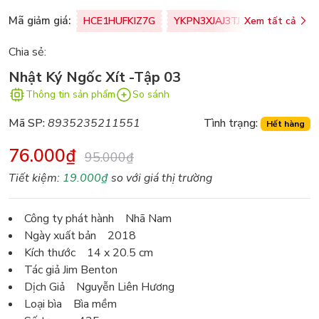
Mã giảm giá:
HCE1HUFKIZ7G
YKPN3XJAJ3TJ
Xem tất cả
77U0FSO8M
Chia sẻ:
Nhật Ký Ngốc Xít -Tập 03
Thông tin sản phẩm
So sánh
Mã SP:
8935235211551
Tình trạng:
Hết hàng
76.000₫
95.000₫
Tiết kiệm:
19.000₫
so với giá thị trường
Công ty phát hành Nhã Nam
Ngày xuất bản 2018
Kích thước 14 x 20.5 cm
Tác giả Jim Benton
Dịch Giả Nguyễn Liên Hương
Loại bìa Bìa mềm