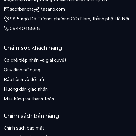
đã bị Olly thu hút ngay từ ánh nhìn đầu tiên qua ô cửa sổ.
sachbanchay@tazano.com
Chính từ khoảnh khắc ấy, có gì đó trong Maddy đã vùng lên
khi cô muốn thoát khỏi cuộc sống bong bóng đó. Khao khát
Số 5 ngõ Dã Tượng, phường Cửa Nam, thành phố Hà Nội
muốn được sống một cuộc đời tự do và làm những điều mình
0944048868
muốn.
Chăm sóc khách hàng
Cơ chế tiếp nhận và giải quyết
Quy định sử dụng
Bảo hành và đổi trả
Hướng dẫn giao nhận
Mua hàng và thanh toán
Chính sách bán hàng
Chính sách bảo mật