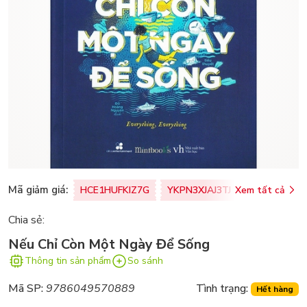
Mã giảm giá:
HCE1HUFKIZ7G
YKPN3XJAJ3TJ
Xem tất cả
77U0FSO8M
Chia sẻ:
Nếu Chỉ Còn Một Ngày Để Sống
Thông tin sản phẩm
So sánh
Mã SP:
9786049570889
Tình trạng:
Hết hàng