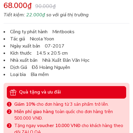
68.000₫
90.000₫
Tiết kiệm:
22.000₫
so với giá thị trường
Công ty phát hành Mintbooks
Tác giả Nicola Yoon
Ngày xuất bản 07-2017
Kích thước 14.5 x 20.5 cm
Nhà xuất bản Nhà Xuất Bản Văn Học
Dịch Giả Đỗ Hoàng Nguyên
Loại bìa Bìa mềm
Quà tặng và ưu đãi
Giảm 10%
cho đơn hàng từ 3 sản phẩm trở lên.
Miễn phí giao hàng
toàn quốc cho đơn hàng trên
500.000 VNĐ.
Tặng ngay
voucher 10.000 VNĐ
cho khách hàng theo
dõi ZALO OA.