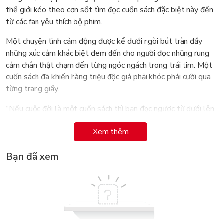
thế giới kéo theo cơn sốt tìm đọc cuốn sách đặc biệt này đến
từ các fan yêu thích bộ phim.
Một chuyện tình cảm động được kể dưới ngòi bút tràn đầy
những xúc cảm khác biệt đem đến cho người đọc những rung
cảm chân thật chạm đến từng ngóc ngách trong trái tim. Một
cuốn sách đã khiến hàng triệu độc giả phải khóc phải cười qua
từng trang giấy.
“Nếu cuộc đời là một cuốn sách thì bạn đọc ngược từ dưới lên
cũng sẽ chẳng có gì thay đổi. Hôm nay chẳng khác gì hôm qua.
Xem thêm
Ngày mai cũng giống hệt ngày hôm nay. Trong cuốn sách về
cuộc đời em, chương nào cũng giống hệt chương nào, cho tới
Bạn đã xem
khi anh xuất hiện.”
Đánh đổi mọi thứ... vì tình yêu. Liệu điều đó có hoàn toàn xứng
đáng ?
Điều gì sẽ xảy ra nếu bạn không thể chạm vào bất cứ thứ gì
trong thế giới ngoài kia? Không bao giờ được hít thở bầu