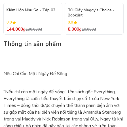
- 20%
- 20%
Kiếm Hồn Như Sơ - Tập 02
Túi Giấy Meggy's Choice -
Booklist
0.0
0.0
144.000₫
8.000₫
180.000₫
10.000₫
Thông tin sản phẩm
Nếu Chỉ Còn Một Ngày Để Sống
“Nếu chỉ còn một ngày để sống” tên sách gốc Everything,
Everything là cuốn tiểu thuyết bán chạy số 1 của New York
Times – đồng thời được chuyển thể thành phim điện ảnh với
sự góp mặt của hai diễn viên nổi tiếng là Amandla Stenberg
trong vai Maddy và Nick Robinson trong vai Olly. Ngay từ khi
công chiếu, bộ phim đã gây bão tại các phòng vé trên toàn