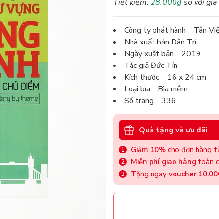
Tiết kiệm:
28.000₫
so với giá
Công ty phát hành Tân Vi
Nhà xuất bản Dân Trí
Ngày xuất bản 2019
Tác giả Đức Tín
Kích thước 16 x 24 cm
Loại bìa Bìa mềm
Số trang 336
Quà tặng và ưu đãi
Giảm 10%
cho đơn hàng từ
Miễn phí giao hàng
toàn q
Tặng ngay
voucher 10.0