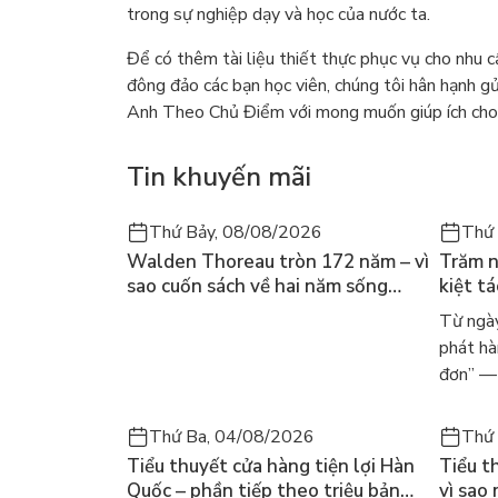
trong sự nghiệp dạy và học của nước ta.
Để có thêm tài liệu thiết thực phục vụ cho nhu c
đông đảo các bạn học viên, chúng tôi hân hạnh 
Anh Theo Chủ Điểm với mong muốn giúp ích cho c
Tin khuyến mãi
Thứ Bảy, 08/08/2026
Thứ 
Walden Thoreau tròn 172 năm – vì
Trăm n
sao cuốn sách về hai năm sống
kiệt t
trong rừng vẫn chữa lành người
dòng n
Từ ngày
đọc hôm nay
Márqu
phát hà
đơn” — 
Thứ Ba, 04/08/2026
Thứ 
Tiểu thuyết cửa hàng tiện lợi Hàn
Tiểu t
Quốc – phần tiếp theo triệu bản
vì sao