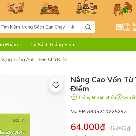
Xây d
Cấu hì
ản Phẩm
Tủ Sách Giáng Sinh
 Vựng Tiếng Anh Theo Chủ Điểm
Nâng Cao Vốn Từ 
Điểm
Thông tin sản phẩm
So sá
Mã SP:
8935210226297
64.000₫
92.000₫