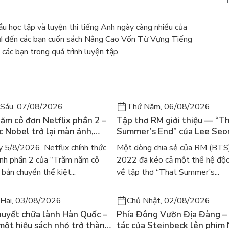
ầu học tập và luyện thi tiếng Anh ngày càng nhiều của
gửi đến các bạn cuốn sách Nâng Cao Vốn Từ Vựng Tiếng
ác bạn trong quá trình luyện tập.
Sáu, 07/08/2026
Thứ Năm, 06/08/2026
ăm cô đơn Netflix phần 2 –
Tập thơ RM giới thiệu — “T
ác Nobel trở lại màn ảnh,
Summer’s End” của Lee Se
gười tìm đọc lại García
ra mắt bản tiếng Anh sau 4
 5/8/2026, Netflix chính thức
Một dòng chia sẻ của RM (BTS
ez
gây sốt
nh phần 2 của “Trăm năm cô
2022 đã kéo cả một thế hệ độc
bản chuyển thể kiệt...
về tập thơ “That Summer’s...
Hai, 03/08/2026
Chủ Nhật, 02/08/2026
huyết chữa lành Hàn Quốc –
Phía Đông Vườn Địa Đàng – 
 một hiệu sách nhỏ trở thành
tác của Steinbeck lên phim 