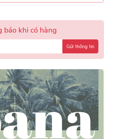
 báo khi có hàng
Gửi thông tin