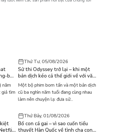
Hãy lướt xem các sản phẩm nổi bật của chúng tôi!
Thứ Tư, 05/08/2026
hat
Sử thi Odyssey trở lại – khi một
ong-bok
bản dịch kéo cả thế giới về với văn
 năm
học kinh điển
) năm
Một bộ phim bom tấn và một bản dịch
 giả tìm
cũ ba nghìn năm tuổi đang cùng nhau
làm nên chuyện lạ: đưa sử...
Thứ Bảy, 01/08/2026
kiệt
Bố con cá gai – vì sao cuốn tiểu
Netflix
thuyết Hàn Quốc về tình cha con