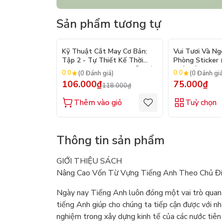
Sản phẩm tương tự
- 10%
Kỹ Thuật Cắt May Cơ Bản:
Vui Tươi Và Ng
Tập 2 - Tự Thiết Kế Thời
Phòng Sticker
Trang Nam Nữ - Tạo Mẫu Rập
Chủ Đề) - Hơn 
0.0
0.0
(0 Đánh giá)
(0 Đánh gi
- Kỹ Thuật Nhảy Size
106.000₫
75.000₫
118.000₫
Thêm vào giỏ
Tuỳ chọn
Thông tin sản phẩm
GIỚI THIỆU SÁCH
Nâng Cao Vốn Từ Vựng Tiếng Anh Theo Chủ Đ
Ngày nay Tiếng Anh luôn đóng một vai trò quan t
tiếng Anh giúp cho chúng ta tiếp cận được với nhữ
nghiệm trong xây dựng kinh tế của các nước tiên