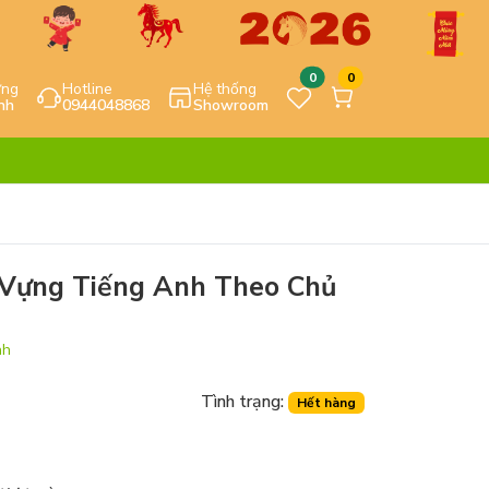
0
0
ựng
Hotline
Hệ thống
nh
0944048868
Showroom
Vựng Tiếng Anh Theo Chủ
nh
Tình trạng:
Hết hàng