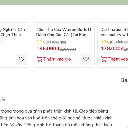
- 10%
ộ Nghĩnh: Căn
Tâm Thư Của Warren Buffett
Destination B
 (Chọn Theo
Dành Cho Con Cái (Tái Bản
Vocabulary wi
250 Sticker
2026)
(Tái Bản 2025)
0.0
0.0
á)
(0 Đánh giá)
(0 Đánh gi
196.000₫
178.000₫
218.000₫
19
Thêm vào giỏ
Thêm vào
Bạ
iểm
rọng trong quá trình phát triển kinh tế. Giao tiếp bằng
ng tinh hoa văn hoá trên thế giới, học hỏi được nhiều kinh
 tiến. Vì vậy Tiếng Anh trở thành bộ môn không thể thiếu