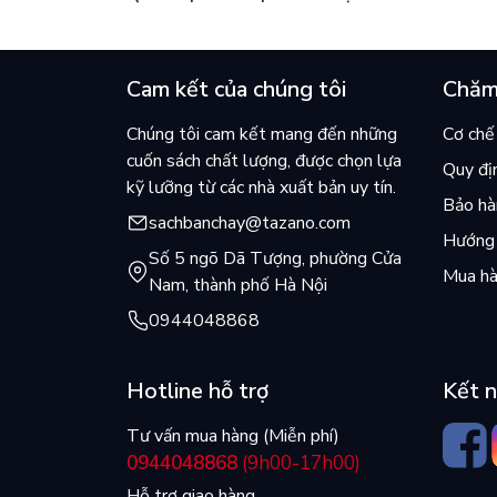
của Kim Ho-yeon ra thế giới
cuốn b
Cam kết của chúng tôi
Chăm
Chúng tôi cam kết mang đến những
Cơ chế 
cuốn sách chất lượng, được chọn lựa
Quy đị
kỹ lưỡng từ các nhà xuất bản uy tín.
Bảo hàn
sachbanchay@tazano.com
Hướng 
Số 5 ngõ Dã Tượng, phường Cửa
Mua hà
Nam, thành phố Hà Nội
0944048868
Hotline hỗ trợ
Kết n
Tư vấn mua hàng (Miễn phí)
0944048868
(9h00-17h00)
Hỗ trợ giao hàng