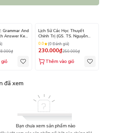
- 10%
- 8%
2: Grammar And
Lịch Sử Các Học Thuyết
Nhập Môn Du L
th Answer Key
Chính Trị (GS. TS. Nguyễn
Trần Đức Than
Đăng Dung)
2026
0.0
0.0
á)
(0 Đánh giá)
(0 Đánh gi
230.000₫
160.000₫
8.000₫
250.000₫
1
 giỏ
Thêm vào giỏ
Thêm vào
n đã xem
Bạn chưa xem sản phẩm nào