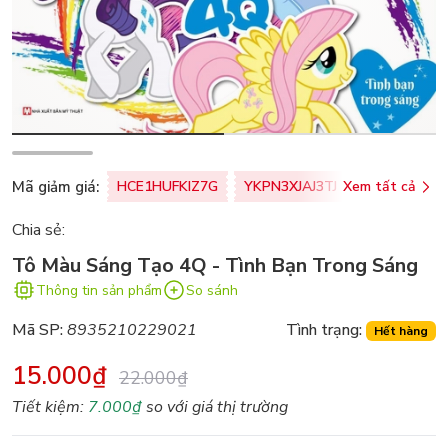
Mã giảm giá:
HCE1HUFKIZ7G
YKPN3XJAJ3TJ
Xem tất cả
77U0FSO8M
Chia sẻ:
Tô Màu Sáng Tạo 4Q - Tình Bạn Trong Sáng
Thông tin sản phẩm
So sánh
Mã SP:
8935210229021
Tình trạng:
Hết hàng
15.000₫
22.000₫
Tiết kiệm:
7.000₫
so với giá thị trường