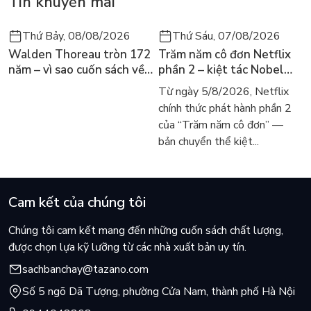
Tin khuyến mãi
Thứ Bảy, 08/08/2026
Thứ Sáu, 07/08/2026
Walden Thoreau tròn 172
Trăm năm cô đơn Netflix
năm – vì sao cuốn sách về
phần 2 – kiệt tác Nobel
hai năm sống trong rừng
trở lại màn ảnh, dòng
Từ ngày 5/8/2026, Netflix
vẫn chữa lành người đọc
người tìm đọc lại García
chính thức phát hành phần 2
hôm nay
Márquez
của “Trăm năm cô đơn” —
bản chuyển thể kiệt...
Cam kết của chúng tôi
Chúng tôi cam kết mang đến những cuốn sách chất lượng,
được chọn lựa kỹ lưỡng từ các nhà xuất bản uy tín.
sachbanchay@tazano.com
Số 5 ngõ Dã Tượng, phường Cửa Nam, thành phố Hà Nội