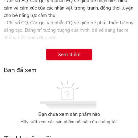
- Chỉ số EQ: Các gợi ý ở phần EQ sẽ giúp bé nhận biết biểu
cảm và cảm xúc của các nhân vật trong tranh, đồng thời luyện
cho bé năng lực cảm thụ.
- Chỉ số CQ: Các gọi ý ở phần CQ sẽ giúp bé phát triển tư duy
sáng tạo. Bằng trí tưởng tượng của mình, bé sẽ sáng tác ra
những bức tranh đẹp hơn.
- Chỉ số AQ: Các gợi ý ở phần AQ sẽ giúp bé hiểu được tình
cảnh của các nhân vật, qua đó nâng cao năng lực giải quyết
Xem thêm
tình huống của bé.
Bạn đã xem
Bạn chưa xem sản phẩm nào
Hãy lướt xem các sản phẩm nổi bật của chúng tôi!