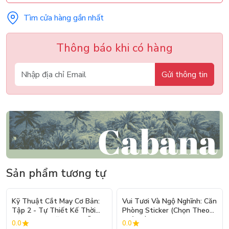
Tìm cửa hàng gần nhất
Thông báo khi có hàng
Gửi thông tin
Sản phẩm tương tự
- 10%
Kỹ Thuật Cắt May Cơ Bản:
Vui Tươi Và Ngộ Nghĩnh: Căn
Tập 2 - Tự Thiết Kế Thời
Phòng Sticker (Chọn Theo
Trang Nam Nữ - Tạo Mẫu
Chủ Đề) - Hơn 250 Sticker
0.0
0.0
Rập - Kỹ Thuật Nhảy Size