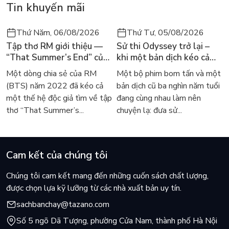
Tin khuyến mãi
Thứ Năm, 06/08/2026
Thứ Tư, 05/08/2026
Tập thơ RM giới thiệu —
Sử thi Odyssey trở lại –
“That Summer’s End” của
khi một bản dịch kéo cả
Lee Seong-bok ra mắt bản
thế giới về với văn học
Một dòng chia sẻ của RM
Một bộ phim bom tấn và một
tiếng Anh sau 4 năm gây
kinh điển
(BTS) năm 2022 đã kéo cả
bản dịch cũ ba nghìn năm tuổi
sốt
một thế hệ độc giả tìm về tập
đang cùng nhau làm nên
thơ “That Summer’s...
chuyện lạ: đưa sử...
Cam kết của chúng tôi
Chúng tôi cam kết mang đến những cuốn sách chất lượng,
được chọn lựa kỹ lưỡng từ các nhà xuất bản uy tín.
sachbanchay@tazano.com
Số 5 ngõ Dã Tượng, phường Cửa Nam, thành phố Hà Nội