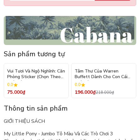
Sản phẩm tương tự
- 10%
Vui Tươi Và Ngộ Nghĩnh: Căn
Tâm Thư Của Warren
Phòng Sticker (Chọn Theo
Buffett Dành Cho Con Cái
Chủ Đề) - Hơn 250 Sticker
(Tái Bản 2026)
0.0
0.0
75.000₫
196.000₫
218.000₫
Thông tin sản phẩm
GIỚI THIỆU SÁCH
My Little Pony - Jumbo Tô Màu Và Các Trò Chơi 3