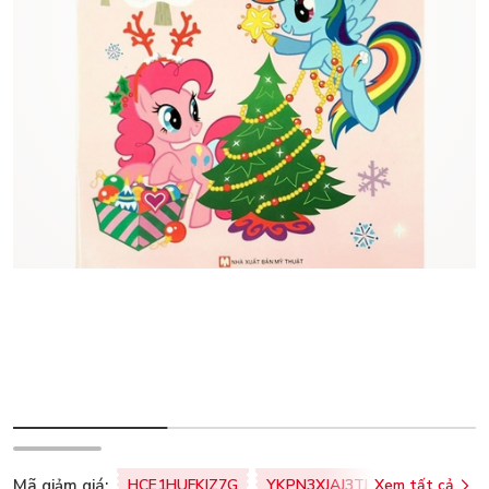
Mã giảm giá:
HCE1HUFKIZ7G
YKPN3XJAJ3TJ
Xem tất cả
77U0FSO8M