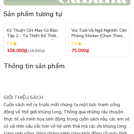
Sản phẩm tương tự
- 10%
Kỹ Thuật Cắt May Cơ Bản:
Vui Tươi Và Ngộ Nghĩnh: Căn
Tập 2 - Tự Thiết Kế Thời
Phòng Sticker (Chọn Theo
Trang Nam Nữ - Tạo Mẫu
Chủ Đề) - Hơn 250 Sticker
0.0
0.0
Rập - Kỹ Thuật Nhảy Size
106.000₫
75.000₫
118.000₫
Thông tin sản phẩm
GIỚI THIỆU SÁCH
Cuốn sách mở ra trước mắt chúng ta một bức tranh sống
động về thế giới khủng long. Thông qua những câu chuyện
thực tế và minh họa sinh động trong cuốn sách này, các em sẽ
có cái nhìn sâu sắc hơn về hệ sinh thái mà các chi khủng long
từng sinh sống. Nào! chúng mình cùng khỏi động cỗ máy thời