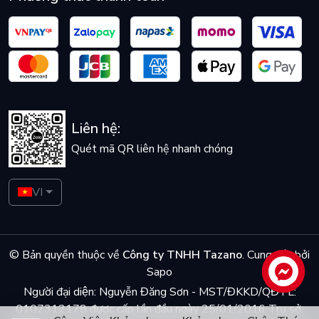
Liên hệ:
Quét mã QR liên hệ nhanh chóng
VI
© Bản quyền thuộc về
Công ty TNHH Tazano
.
Cung cấp bởi
Sapo
Liên hệ
Người đại diện: Nguyễn Đăng Sơn - MST/ĐKKD/QĐTL:
0107312178 được cấp lần đầu ngày 25/01/2016 Trụ sở: