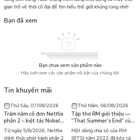
gian trở về thời cổ đại để tìm hiểu thế giới khủng long nhé!
Bạn đã xem
Bạn chưa xem sản phẩm nào
Hãy lướt xem các sản phẩm nổi bật của chúng tôi!
Tin khuyến mãi
Thứ Sáu, 07/08/2026
Thứ Năm, 06/08/2026
Trăm năm cô đơn Netflix
Tập thơ RM giới thiệu —
phần 2 – kiệt tác Nobel
“That Summer’s End” của
trở lại màn ảnh, dòng
Lee Seong-bok ra mắt bản
Từ ngày 5/8/2026, Netflix
Một dòng chia sẻ của RM
người tìm đọc lại García
tiếng Anh sau 4 năm gây
chính thức phát hành phần 2
(BTS) năm 2022 đã kéo cả