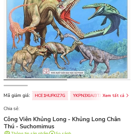
Mã giảm giá:
HCE1HUFKIZ7G
YKPN3XJAJ3TJ
Xem tất cả
77U0FSO8M
Chia sẻ:
Công Viên Khủng Long - Khủng Long Chân
Thú - Suchomimus
Thông tin sản phẩm
So sánh