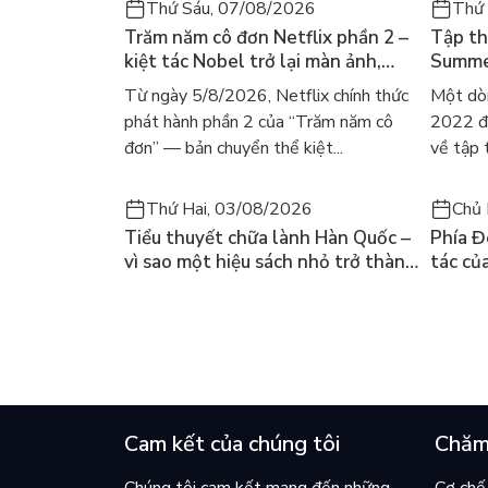
Thứ Sáu, 07/08/2026
Thứ
Trăm năm cô đơn Netflix phần 2 –
Tập th
kiệt tác Nobel trở lại màn ảnh,
Summer
dòng người tìm đọc lại García
ra mắt
Từ ngày 5/8/2026, Netflix chính thức
Một dò
Márquez
gây số
phát hành phần 2 của “Trăm năm cô
2022 đã
đơn” — bản chuyển thể kiệt...
về tập 
Thứ Hai, 03/08/2026
Chủ 
Tiểu thuyết chữa lành Hàn Quốc –
Phía Đ
vì sao một hiệu sách nhỏ trở thành
tác củ
cuốn bán chạy nhất thế giới?
và câu
chọn đ
Cam kết của chúng tôi
Chăm