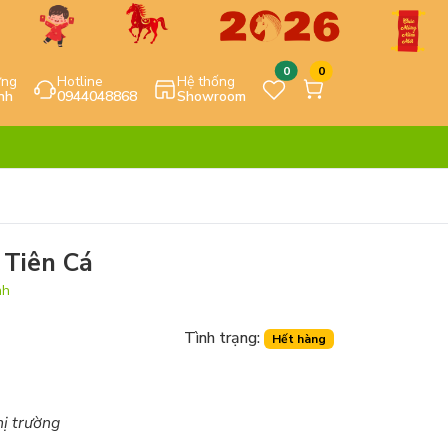
0
0
ựng
Hotline
Hệ thống
nh
0944048868
Showroom
 Tiên Cá
nh
Tình trạng:
Hết hàng
hị trường