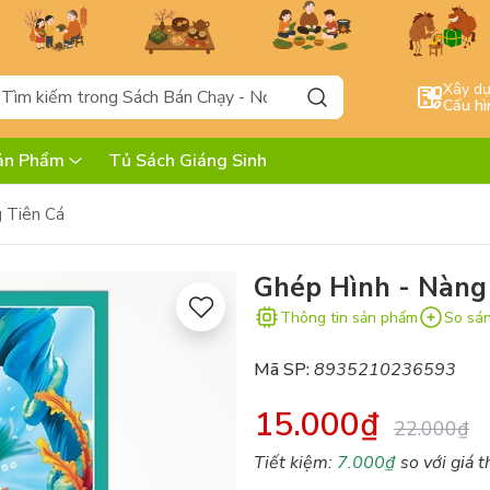
Xây d
Cấu hì
ản Phẩm
Tủ Sách Giáng Sinh
 Tiên Cá
Ghép Hình - Nàng
Thông tin sản phẩm
So sá
Mã SP:
8935210236593
15.000₫
22.000₫
Tiết kiệm:
7.000₫
so với giá t