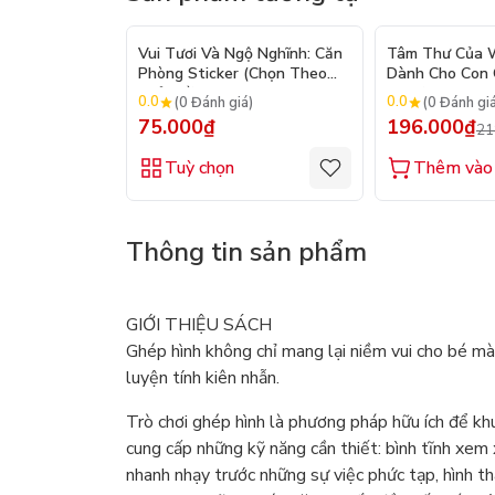
Vui Tươi Và Ngộ Nghĩnh: Căn
Tâm Thư Của W
Phòng Sticker (Chọn Theo
Dành Cho Con C
Chủ Đề) - Hơn 250 Sticker
2026)
0.0
0.0
(0 Đánh giá)
(0 Đánh gi
75.000₫
196.000₫
21
Tuỳ chọn
Thêm vào 
Thông tin sản phẩm
GIỚI THIỆU SÁCH
Ghép hình không chỉ mang lại niềm vui cho bé mà
luyện tính kiên nhẫn.
Trò chơi ghép hình là phương pháp hữu ích để kh
cung cấp những kỹ năng cần thiết: bình tĩnh xem 
nhanh nhạy trước những sự việc phức tạp, hình th