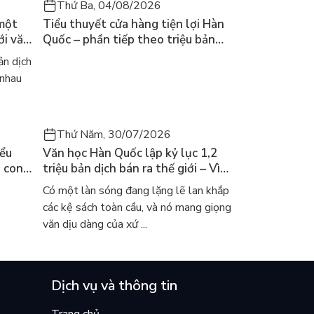
Thứ Ba, 04/08/2026
 một
Tiểu thuyết cửa hàng tiện lợi Hàn
ới văn
Quốc – phần tiếp theo triệu bản
của Kim Ho-yeon ra thế giới
n dịch
 nhau
Thứ Năm, 30/07/2026
iểu
Văn học Hàn Quốc lập kỷ lục 1,2
a con
triệu bản dịch bán ra thế giới – Vì
 khóc
sao cả thế giới đang đọc sách Hàn?
Có một làn sóng đang lặng lẽ lan khắp
các kệ sách toàn cầu, và nó mang giọng
văn dịu dàng của xứ ...
Dịch vụ và thông tin