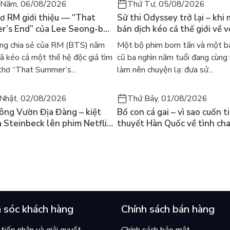
 Năm, 06/08/2026
Thứ Tư, 05/08/2026
ơ RM giới thiệu — “That
Sử thi Odyssey trở lại – khi
’s End” của Lee Seong-bok
bản dịch kéo cả thế giới về v
 bản tiếng Anh sau 4 năm
học kinh điển
ng chia sẻ của RM (BTS) năm
Một bộ phim bom tấn và một bả
t
 kéo cả một thế hệ độc giả tìm
cũ ba nghìn năm tuổi đang cùng
thơ “That Summer’s...
làm nên chuyện lạ: đưa sử...
Nhật, 02/08/2026
Thứ Bảy, 01/08/2026
ông Vườn Địa Đàng – kiệt
Bố con cá gai – vì sao cuốn t
a Steinbeck lên phim Netflix
thuyết Hàn Quốc về tình ch
 hỏi “con người có quyền
lại khiến cả mạng xã hội bật
iều thiện?”
mùa hè này
 sóc khách hàng
Chính sách bán hàng