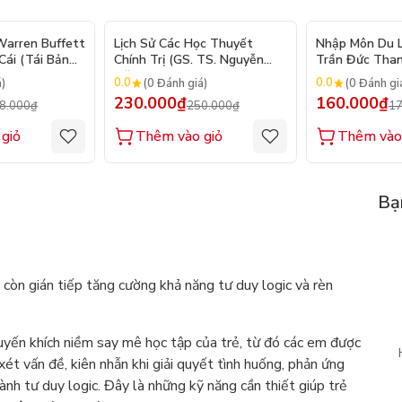
- 10%
- 8%
arren Buffett
Lịch Sử Các Học Thuyết
Nhập Môn Du Lị
ái (Tái Bản
Chính Trị (GS. TS. Nguyễn
Trần Đức Than
Đăng Dung)
2026
0.0
0.0
á)
(0 Đánh giá)
(0 Đánh gi
230.000₫
160.000₫
8.000₫
250.000₫
17
giỏ
Thêm vào giỏ
Thêm vào
Bạ
 còn gián tiếp tăng cường khả năng tư duy logic và rèn
uyến khích niềm say mê học tập của trẻ, từ đó các em được
xét vấn đề, kiên nhẫn khi giải quyết tình huống, phản ứng
ành tư duy logic. Đây là những kỹ năng cần thiết giúp trẻ