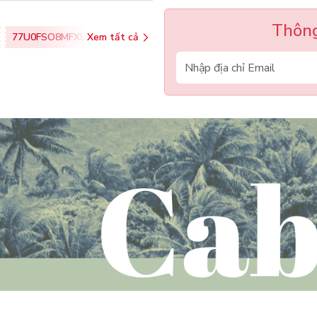
Thông
77U0FSO8MFXU
Xem tất cả