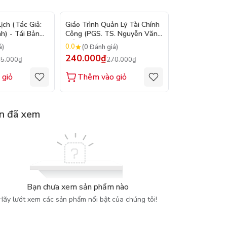
- 9%
- 11%
ch (Tác Giả:
Giáo Trình Quản Lý Tài Chính
Ghi Chép Từ N
h) - Tái Bản
Công (PGS. TS. Nguyễn Văn
giả: Fyodor Do
Hiệu)
0.0
0.0
á)
(0 Đánh giá)
(0 Đánh gi
240.000₫
225.000₫
5.000₫
270.000₫
2
 giỏ
Thêm vào giỏ
Thêm vào
n đã xem
Bạn chưa xem sản phẩm nào
Hãy lướt xem các sản phẩm nổi bật của chúng tôi!