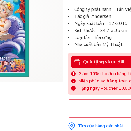
Công ty phát hành Tân Vi
Tác giả Andersen
Ngày xuất bản 12-2019
Kích thước 24.7 x 35 cm
Loại bìa Bìa cứng
Nhà xuất bản Mỹ Thuật
Quà tặng và ưu đãi
Giảm 10%
cho đơn hàng từ
Miễn phí giao hàng
toàn q
Tặng ngay
voucher 10.0
Tìm cửa hàng gần nhất