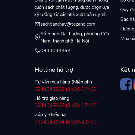
Chúng tôi cam kết mang đến những
Cơ chế 
cuốn sách chất lượng, được chọn lựa
Quy đị
kỹ lưỡng từ các nhà xuất bản uy tín.
Bảo hàn
sachbanchay@tazano.com
Hướng 
Số 5 ngõ Dã Tượng, phường Cửa
Mua hà
Nam, thành phố Hà Nội
0944048868
Hotline hỗ trợ
Kết n
Tư vấn mua hàng (Miễn phí)
0944048868
(9h00-17h00)
Hỗ trợ giao hàng
0944048868
(9h00-17h00)
Góp ý, khiếu nại
0904042184
(8h00-22h00)