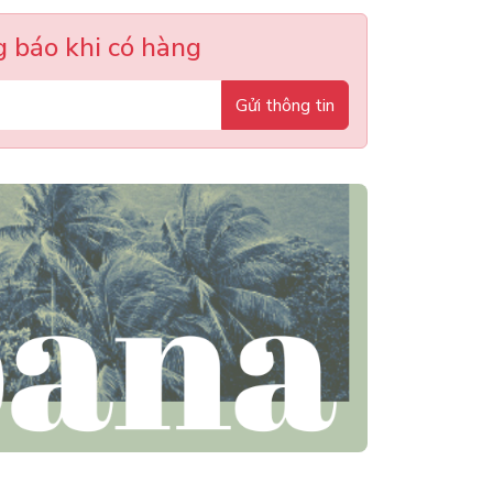
 báo khi có hàng
Gửi thông tin