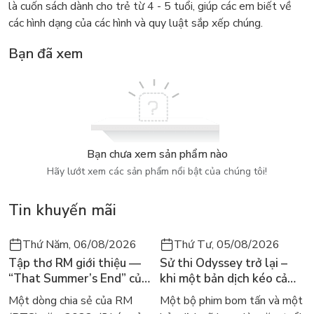
là cuốn sách dành cho trẻ từ 4 - 5 tuổi, giúp các em biết về
các hình dạng của các hình và quy luật sắp xếp chúng.
Bạn đã xem
Bạn chưa xem sản phẩm nào
Hãy lướt xem các sản phẩm nổi bật của chúng tôi!
Tin khuyến mãi
Thứ Năm, 06/08/2026
Thứ Tư, 05/08/2026
Tập thơ RM giới thiệu —
Sử thi Odyssey trở lại –
“That Summer’s End” của
khi một bản dịch kéo cả
Lee Seong-bok ra mắt bản
thế giới về với văn học
Một dòng chia sẻ của RM
Một bộ phim bom tấn và một
tiếng Anh sau 4 năm gây
kinh điển