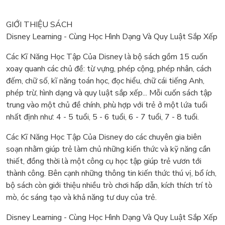
GIỚI THIỆU SÁCH
Disney Learning - Cùng Học Hình Dạng Và Quy Luật Sắp Xếp
Các Kĩ Năng Học Tập Của Disney là bộ sách gồm 15 cuốn
xoay quanh các chủ đề: từ vựng, phép cộng, phép nhân, cách
đếm, chữ số, kĩ năng toán học, đọc hiểu, chữ cái tiếng Anh,
phép trừ, hình dạng và quy luật sắp xếp... Mỗi cuốn sách tập
trung vào một chủ đề chính, phù hợp với trẻ ở một lứa tuổi
nhất định như: 4 - 5 tuổi, 5 - 6 tuổi, 6 - 7 tuổi, 7 - 8 tuổi.
Các Kĩ Năng Học Tập Của Disney do các chuyên gia biên
soạn nhằm giúp trẻ làm chủ những kiến thức và kỹ năng cần
thiết, đồng thời là một công cụ học tập giúp trẻ vươn tới
thành công. Bên cạnh những thông tin kiến thức thú vị, bổ ích,
bộ sách còn giới thiệu nhiều trò chơi hấp dẫn, kích thích trí tò
mò, óc sáng tạo và khả năng tư duy của trẻ.
Disney Learning - Cùng Học Hình Dạng Và Quy Luật Sắp Xếp