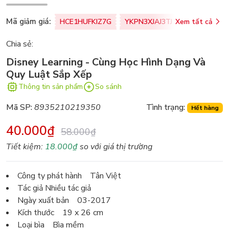
Mã giảm giá:
HCE1HUFKIZ7G
YKPN3XJAJ3TJ
Xem tất cả
77U0FSO8M
Chia sẻ:
Disney Learning - Cùng Học Hình Dạng Và
Quy Luật Sắp Xếp
Thông tin sản phẩm
So sánh
Mã SP:
8935210219350
Tình trạng:
Hết hàng
40.000₫
58.000₫
Tiết kiệm:
18.000₫
so với giá thị trường
Công ty phát hành Tân Việt
Tác giả Nhiều tác giả
Ngày xuất bản 03-2017
Kích thước 19 x 26 cm
Loại bìa Bìa mềm