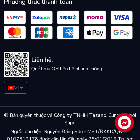
Phương thức thanh toán
Liên hệ:
Quét mã QR liên hệ nhanh chóng
VI
© Bản quyền thuộc về
Công ty TNHH Tazano
.
Cung cấp bởi
Sapo
Liên hệ
Người đại diện: Nguyễn Đăng Sơn - MST/ĐKKD/QĐTL:
0107312178 được cấp lần đầu ngày 25/01/2016 Trụ sở: