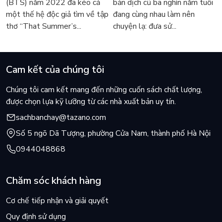
(BTS) năm 2022 đã kéo cả
bản dịch cũ ba nghìn năm tuổi
sốt
một thế hệ độc giả tìm về tập
đang cùng nhau làm nên
thơ “That Summer’s...
chuyện lạ: đưa sử...
Cam kết của chúng tôi
Chúng tôi cam kết mang đến những cuốn sách chất lượng,
được chọn lựa kỹ lưỡng từ các nhà xuất bản uy tín.
sachbanchay@tazano.com
Số 5 ngõ Dã Tượng, phường Cửa Nam, thành phố Hà Nội
0944048868
Chăm sóc khách hàng
Cơ chế tiếp nhận và giải quyết
Quy định sử dụng