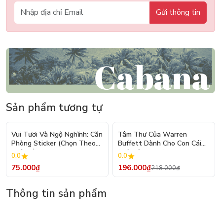
Gửi thông tin
Sản phẩm tương tự
- 10%
Vui Tươi Và Ngộ Nghĩnh: Căn
Tâm Thư Của Warren
Phòng Sticker (Chọn Theo
Buffett Dành Cho Con Cái
Chủ Đề) - Hơn 250 Sticker
(Tái Bản 2026)
0.0
0.0
75.000₫
196.000₫
218.000₫
Thông tin sản phẩm