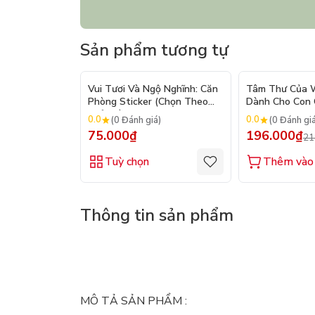
Sản phẩm tương tự
Vui Tươi Và Ngộ Nghĩnh: Căn
Tâm Thư Của W
Phòng Sticker (Chọn Theo
Dành Cho Con C
Chủ Đề) - Hơn 250 Sticker
2026)
0.0
0.0
(0 Đánh giá)
(0 Đánh gi
75.000₫
196.000₫
21
Tuỳ chọn
Thêm vào 
Thông tin sản phẩm
MÔ TẢ SẢN PHẨM :