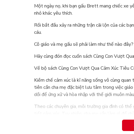
Một ngày nọ, khi bạn gấu Brett mang chiếc xe yê
nhỏ khác yêu thích.
Rồi bắt đầu xảy ra những trận cãi lộn của các bạn
cáu.
Cô giáo và mẹ gấu sẽ phải làm như thế nào đây?
Hãy cùng đón đọc cuốn sách Cùng Con Vượt Qu
Về bộ sách Cùng Con Vượt Qua Cảm Xúc Tiêu 
Kiềm chế cảm xúc là kĩ năng sống vô cùng quan t
tiên cần cha mẹ đặc biệt lưu tâm trong việc giáo 
dồi để ứng xử và hòa nhập với thế giới muôn màu
Theo các chuyên gia, môi trường gia đình có thể 
tiết cảm xúc. Tuy nhiên, cha mẹ cần làm gì để chỉ
con có thể tự tin hòa nhập cuộc sống và biết ki
về anh em song sinh Brett trong bộ sách này, cha