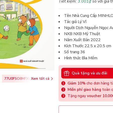
Tiết kiệm:
3.001₫
so với giá t
Tên Nhà Cung Cấp MINHL
Tác giả Lý Vĩ
Người Dịch Nguyễn Ngọc A
NXB NXB Mỹ Thuật
Năm Xuất Bản 2022
Kích Thước 22.5 x 20.5 cm
Số trang 36
Hình thức Bìa Mềm
Quà tặng và ưu đãi
77U0FSO8MFXU
Xem tất cả
Giảm 10%
cho đơn hàng từ
Miễn phí giao hàng
toàn q
Tặng ngay
voucher 10.0