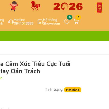
0
0
ựng
Hotline
Hệ thống
nh
0944048868
Showroom
a Cảm Xúc Tiêu Cực Tuổi
Hay Oán Trách
nh
Tình trạng:
Hết hàng