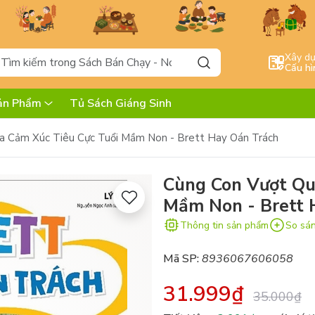
Xây d
Cấu hì
ản Phẩm
Tủ Sách Giáng Sinh
a Cảm Xúc Tiêu Cực Tuổi Mầm Non - Brett Hay Oán Trách
Cùng Con Vượt Qu
Mầm Non - Brett 
Thông tin sản phẩm
So sá
Mã SP:
8936067606058
31.999₫
35.000₫