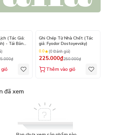
- 9%
- 10%
ch (Tác Giả:
Ghi Chép Từ Nhà Chết (Tác
Suy Tưởng - M
h) - Tái Bản
giả: Fyodor Dostoyevsky)
(Tác giả: Marc
0.0
0.0
á)
(0 Đánh giá)
(0 Đánh gi
225.000₫
200.000₫
5.000₫
250.000₫
2
 giỏ
Thêm vào giỏ
Thêm vào
n đã xem
Bạn chưa xem sản phẩm nào