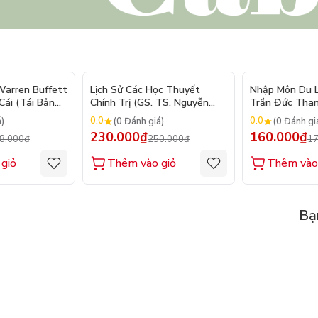
- 10%
- 8%
arren Buffett
Lịch Sử Các Học Thuyết
Nhập Môn Du Lị
ái (Tái Bản
Chính Trị (GS. TS. Nguyễn
Trần Đức Than
Đăng Dung)
2026
0.0
0.0
á)
(0 Đánh giá)
(0 Đánh gi
230.000₫
160.000₫
8.000₫
250.000₫
17
giỏ
Thêm vào giỏ
Thêm vào
Bạ