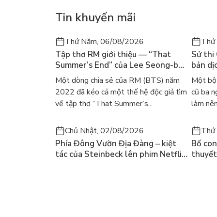
được những phương pháp vô cùng đơn giản mà hi
Tin khuyến mãi
Thứ Năm, 06/08/2026
Thứ
Tập thơ RM giới thiệu — “That
Sử thi
Summer’s End” của Lee Seong-bok
bản dịc
ra mắt bản tiếng Anh sau 4 năm
học ki
Một dòng chia sẻ của RM (BTS) năm
Một bộ 
gây sốt
2022 đã kéo cả một thế hệ độc giả tìm
cũ ba n
về tập thơ “That Summer’s...
làm nên
Chủ Nhật, 02/08/2026
Thứ 
Phía Đông Vườn Địa Đàng – kiệt
Bố con 
tác của Steinbeck lên phim Netflix
thuyết
và câu hỏi “con người có quyền
lại kh
chọn điều thiện?”
mùa hè