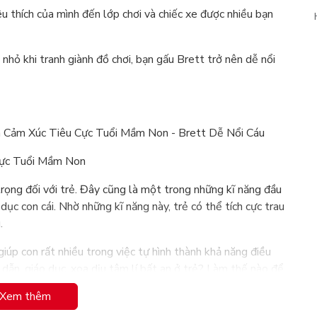
u thích của mình đến lớp chơi và chiếc xe được nhiều bạn
 nhỏ khi tranh giành đồ chơi, bạn gấu Brett trở nên dễ nổi
a Cảm Xúc Tiêu Cực Tuổi Mầm Non - Brett Dễ Nổi Cáu
Cực Tuổi Mầm Non
rọng đối với trẻ. Đây cũng là một trong những kĩ năng đầu
dục con cái. Nhờ những kĩ năng này, trẻ có thể tích cực trau
.
giúp con rất nhiều trong việc tự hình thành khả năng điều
 dẫn, giáo dục, xoa dịu tâm lí bất an ở trẻ? Làm thế nào để
ểm soát cảm xúc của bản thân? Theo dõi các câu chuyện nhỏ
Xem thêm
 mẹ sẽ có được câu trả lời cho riêng mình, cũng như có