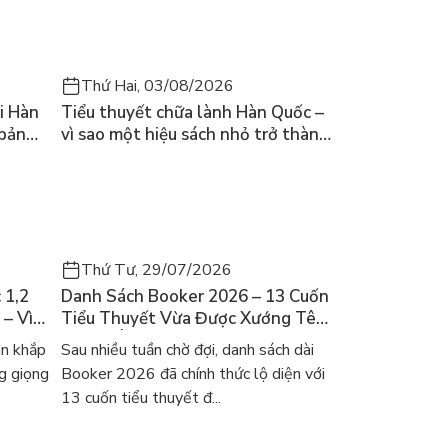
Thứ Hai, 03/08/2026
i Hàn
Tiểu thuyết chữa lành Hàn Quốc –
 bản
vì sao một hiệu sách nhỏ trở thành
cuốn bán chạy nhất thế giới?
Thứ Tư, 29/07/2026
 1,2
Danh Sách Booker 2026 – 13 Cuốn
 – Vì
Tiểu Thuyết Vừa Được Xướng Tên
ch Hàn?
Và Gợi Ý Đọc Cho Người Việt
an khắp
Sau nhiều tuần chờ đợi, danh sách dài
g giọng
Booker 2026 đã chính thức lộ diện với
13 cuốn tiểu thuyết đ...