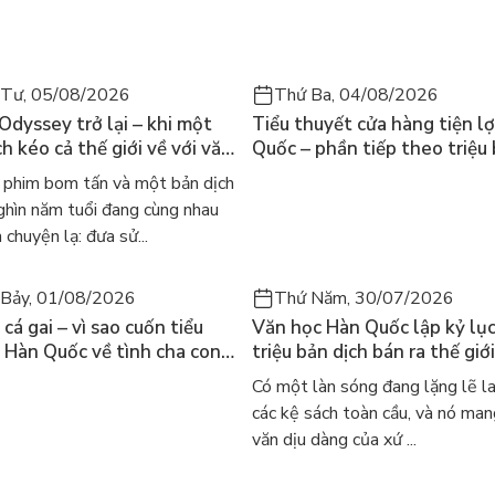
ệu quả.
 Tư, 05/08/2026
Thứ Ba, 04/08/2026
 Odyssey trở lại – khi một
Tiểu thuyết cửa hàng tiện lợ
h kéo cả thế giới về với văn
Quốc – phần tiếp theo triệu
nh điển
của Kim Ho-yeon ra thế giới
phim bom tấn và một bản dịch
ghìn năm tuổi đang cùng nhau
 chuyện lạ: đưa sử...
Bảy, 01/08/2026
Thứ Năm, 30/07/2026
cá gai – vì sao cuốn tiểu
Văn học Hàn Quốc lập kỷ lục
 Hàn Quốc về tình cha con
triệu bản dịch bán ra thế giới
iến cả mạng xã hội bật khóc
sao cả thế giới đang đọc sá
Có một làn sóng đang lặng lẽ l
 này
các kệ sách toàn cầu, và nó man
văn dịu dàng của xứ ...