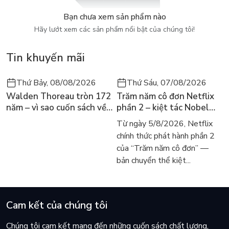
Bạn có thể hướng dẫn, động viên bé khi bé vẽ. Những tác
phẩm sau khi bé hoàn thành bạn nên cổ vũ, khen ngợi để bé
Bạn chưa xem sản phẩm nào
thêm hứng thú. Ngoài ra, bạn cũng nên lưu ý trong việc chọn
Hãy lướt xem các sản phẩm nổi bật của chúng tôi!
màu vẽ an toàn cho bé. Cuốn sách không chỉ phù hợp để bố
mẹ hướng dẫn con cái ở nhà mà còn khuyến khích sử dụng
Tin khuyến mãi
trong các trường mầm non, mẫu giáo.
Thứ Bảy, 08/08/2026
Thứ Sáu, 07/08/2026
Walden Thoreau tròn 172
Trăm năm cô đơn Netflix
năm – vì sao cuốn sách về
phần 2 – kiệt tác Nobel
hai năm sống trong rừng
trở lại màn ảnh, dòng
Từ ngày 5/8/2026, Netflix
vẫn chữa lành người đọc
người tìm đọc lại García
chính thức phát hành phần 2
hôm nay
Márquez
của “Trăm năm cô đơn” —
bản chuyển thể kiệt...
Cam kết của chúng tôi
Chúng tôi cam kết mang đến những cuốn sách chất lượng,