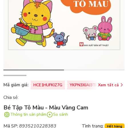
Mã giảm giá:
HCE1HUFKIZ7G
YKPN3XJAJ3TJ
Xem tất cả
77U0FSO8M
Chia sẻ:
Bé Tập Tô Màu - Màu Vàng Cam
Thông tin sản phẩm
So sánh
Mã SP:
8935210228383
Tình trạng:
Hết hàng