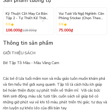
Sản phẩm tương tự
- 10%
Kỹ Thuật Cắt May Cơ Bản:
Vui Tươi Và Ngộ Nghĩnh: Căn
Tập 2 - Tự Thiết Kế Thời
Phòng Sticker (Chọn Theo
Trang Nam Nữ - Tạo Mẫu
Chủ Đề) - Hơn 250 Sticker
0.0
0.0
Rập - Kỹ Thuật Nhảy Size
106.000₫
75.000₫
118.000₫
Thông tin sản phẩm
GIỚI THIỆU SÁCH
Bé Tập Tô Màu - Màu Vàng Cam
Các bé ở lứa tuổi mầm non và mẫu giáo luôn muốn khám phá
và tìm hiểu thế giới xung quanh. Tập tô là cách hữu ích giúp
bé hoàn thiện được sự phát triển về thẩm mĩ. Với các bức
hình sinh động, màu sắc tươi tắn, cuốn sách sẽ giúp bé có
những giờ phút vui vẻ khi tô màu, phát triển thị giác, tư duy và
rèn luyện sự khéo léo của đôi bàn tay.