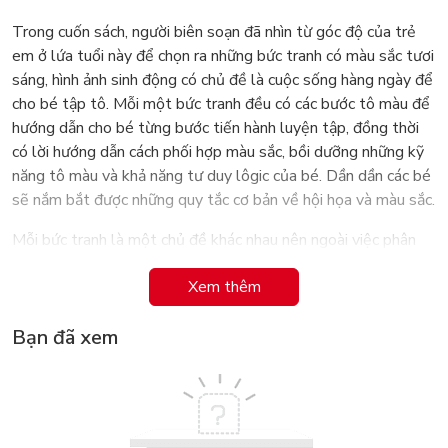
Trong cuốn sách, người biên soạn đã nhìn từ góc độ của trẻ
em ở lứa tuổi này để chọn ra những bức tranh có màu sắc tươi
sáng, hình ảnh sinh động có chủ đề là cuộc sống hàng ngày để
cho bé tập tô. Mỗi một bức tranh đều có các bước tô màu để
hướng dẫn cho bé từng bước tiến hành luyện tập, đồng thời
có lời hướng dẫn cách phối hợp màu sắc, bồi dưỡng những kỹ
năng tô màu và khả năng tư duy lôgic của bé. Dần dần các bé
sẽ nắm bắt được những quy tắc cơ bản về hội họa và màu sắc.
Mỗi bức tranh là một chủ đề khác nhau nên ngoài việc phân
biệt màu sắc bé sẽ nhận biết được đời sống xung quanh như:
Xem thêm
hoa quả, con vật, đồ vật, những công việc, vui chơi hàng ngày
của bé… Từ đó, phát triển tình cảm tốt đẹp, gần gũi với thiên
Bạn đã xem
nhiên, cuộc sống, nâng cao năng lực thẩm mỹ, nhận biết được
màu sắc. Cách học này không những hoàn thiện thể chất, tinh
thần của bé mà còn bồi dưỡng tình cảm, khơi dậy tư duy hội
họa tiềm năng của bé.