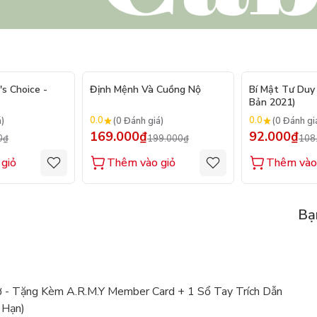
- 20%
- 15%
's Choice -
Định Mệnh Và Cuồng Nộ
Bí Mật Tư Duy 
Bản 2021)
0.0
0.0
á)
(0 Đánh giá)
(0 Đánh gi
169.000₫
92.000₫
0₫
199.000₫
108
giỏ
Thêm vào giỏ
Thêm vào
Bạ
 - Tặng Kèm A.R.M.Y Member Card + 1 Sổ Tay Trích Dẫn
 Hạn)