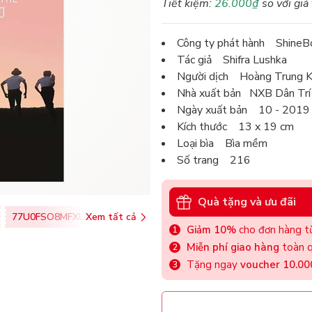
Tiết kiệm:
26.000₫
so với giá
Công ty phát hành ShineB
Tác giả Shifra Lushka
Người dịch Hoàng Trung K
Nhà xuất bản NXB Dân Trí
Ngày xuất bản 10 - 2019
Kích thước 13 x 19 cm
Loại bìa Bìa mềm
Số trang 216
Quà tặng và ưu đãi
77U0FSO8MFXU
Xem tất cả
Giảm 10%
cho đơn hàng từ
Miễn phí giao hàng
toàn q
Tặng ngay
voucher 10.0