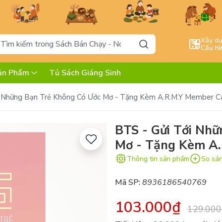
Xây d
Cấu hì
ản Phẩm
Tủ Sách Giáng Sinh
i Những Bạn Trẻ Không Có Ước Mơ - Tặng Kèm A.R.M.Y Member Ca
BTS - Gửi Tới Nh
Mơ - Tặng Kèm A.
Thông tin sản phẩm
So sá
Mã SP:
8936186540769
103.000₫
129.000