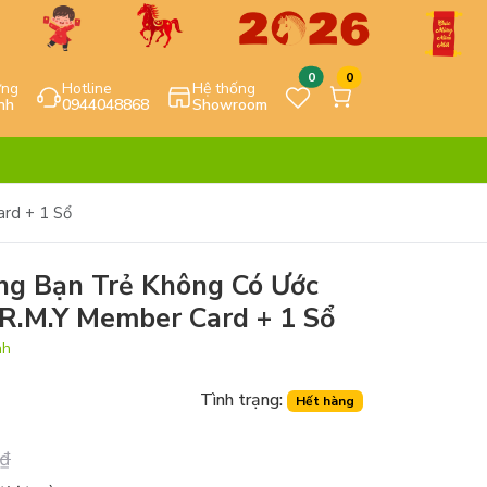
0
0
ựng
Hotline
Hệ thống
nh
0944048868
Showroom
rd + 1 Sổ
ững Bạn Trẻ Không Có Ước
R.M.Y Member Card + 1 Sổ
nh
Tình trạng:
Hết hàng
₫