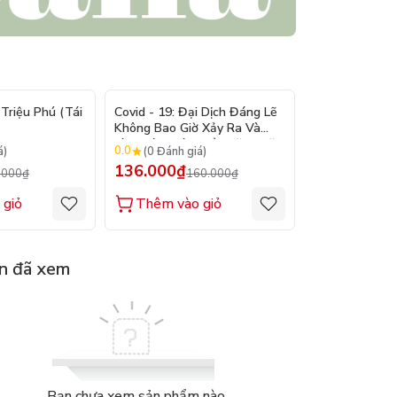
- 15%
- 15%
Triệu Phú (Tái
Covid - 19: Đại Dịch Đáng Lẽ
Bản Lĩnh Lên 
Không Bao Giờ Xảy Ra Và
Làm Cách Nào Để Ngăn Chặn
0.0
0.0
á)
(0 Đánh giá)
(0 Đánh gi
Đại Dịch Kế Tiếp
136.000₫
128.000₫
.000₫
160.000₫
1
 giỏ
Thêm vào giỏ
Thêm vào
n đã xem
Bạn chưa xem sản phẩm nào