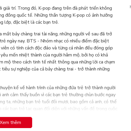
ới giải trí. Trong đó, K-pop đang trên đà phát triển không
ộng đồng quốc tế. Những thần tượng K-pop có ảnh hưởng
 lớp, đặc biệt là các bạn trẻ.
mắt bảy chàng trai tài năng, những người về sau đã trở
trẻ ngày nay. BTS - Nhóm nhạc có nhiều điểm đặc biệt
 viên có tính cách độc đáo và từng cá nhân đều đóng góp
 yêu mến nhiệt thành của người hâm mộ, bởi họ có khả
m mộ theo cách tinh tế nhất thông qua những lời ca chạm
c tiêu sự nghiệp của cả bảy chàng trai - trở thành những
huyện kể về hành trình của những đứa trẻ trở thành người
ói anh cảm thấy buồn vì các bạn trẻ thường chùn bước ngay
ng ta, những bạn trẻ tuổi đôi mươi, bao gồm cả anh, có thể
các bạn trẻ lạc quan đối diện với những vấn đề trong cuộc
 yêu quý chính bản thân mình.
Xem thêm
ách này: