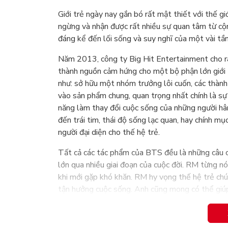
Giới trẻ ngày nay gắn bó rất mật thiết với thế gi
ngừng và nhận được rất nhiều sự quan tâm từ c
đáng kể đến lối sống và suy nghĩ của một vài tầng
Năm 2013, công ty Big Hit Entertainment cho ra 
thành nguồn cảm hứng cho một bộ phận lớn giới 
như: sở hữu một nhóm trưởng lôi cuốn, các thành
vào sản phẩm chung, quan trọng nhất chính là sự
năng làm thay đổi cuộc sống của những người hâ
đến trái tim, thái độ sống lạc quan, hay chính mụ
người đại diện cho thế hệ trẻ.
Tất cả các tác phẩm của BTS đều là những câu c
lớn qua nhiều giai đoạn của cuộc đời. RM từng n
khi mới gặp khó khăn. RM hy vọng thế hệ trẻ chú
tận hưởng cuộc sống. Anh cũng mong có thể giúp 
sống. Và dù thế thế nào, chúng ta cũng phải biết
Dành tặng tất cả những A.R.M.Y đang đọc cuốn s