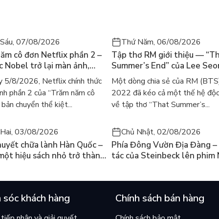
, thoát ra khỏi vùng an toàn của chính mình! Bởi tất cả các
Sáu, 07/08/2026
Thứ Năm, 06/08/2026
 tất cả những bạn trẻ không có ước mơ.
ăm cô đơn Netflix phần 2 –
Tập thơ RM giới thiệu — “T
ác Nobel trở lại màn ảnh,
Summer’s End” của Lee Se
gười tìm đọc lại García
ra mắt bản tiếng Anh sau 4
 5/8/2026, Netflix chính thức
Một dòng chia sẻ của RM (BTS
ez
gây sốt
nh phần 2 của “Trăm năm cô
2022 đã kéo cả một thế hệ độc
bản chuyển thể kiệt...
về tập thơ “That Summer’s...
Hai, 03/08/2026
Chủ Nhật, 02/08/2026
huyết chữa lành Hàn Quốc –
Phía Đông Vườn Địa Đàng – 
 một hiệu sách nhỏ trở thành
tác của Steinbeck lên phim 
án chạy nhất thế giới?
và câu hỏi “con người có quy
chọn điều thiện?”
 sóc khách hàng
Chính sách bán hàng
tiếp nhận và giải quyết
Chính sách bảo mật