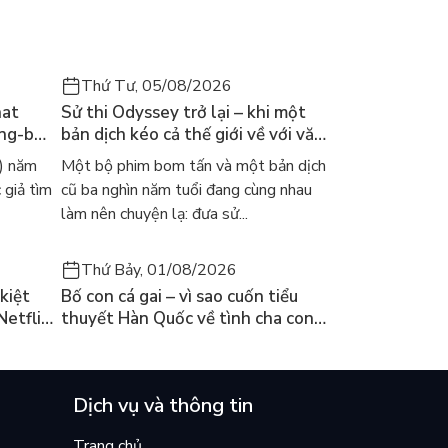
Thứ Tư, 05/08/2026
hat
Sử thi Odyssey trở lại – khi một
ong-bok
bản dịch kéo cả thế giới về với văn
 năm
học kinh điển
) năm
Một bộ phim bom tấn và một bản dịch
 giả tìm
cũ ba nghìn năm tuổi đang cùng nhau
làm nên chuyện lạ: đưa sử...
Thứ Bảy, 01/08/2026
kiệt
Bố con cá gai – vì sao cuốn tiểu
Netflix
thuyết Hàn Quốc về tình cha con
ền
lại khiến cả mạng xã hội bật khóc
mùa hè này
Dịch vụ và thông tin
Trang chủ