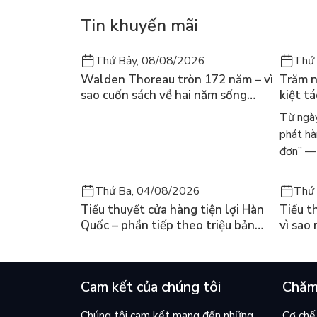
Hãy cứ ước mơ, hãy thử sức với những điều mới lạ
Tin khuyến mãi
bạn đều rất tuyệt vời và thông minh.
Thứ Bảy, 08/08/2026
Thứ 
Đồng thời, xin được dành tặng cuốn sách này tới
Walden Thoreau tròn 172 năm – vì
Trăm n
sao cuốn sách về hai năm sống
kiệt t
trong rừng vẫn chữa lành người
dòng n
Từ ngày
đọc hôm nay
Márqu
phát hà
đơn” — 
Thứ Ba, 04/08/2026
Thứ 
Tiểu thuyết cửa hàng tiện lợi Hàn
Tiểu t
Quốc – phần tiếp theo triệu bản
vì sao
của Kim Ho-yeon ra thế giới
cuốn b
Cam kết của chúng tôi
Chăm
Chúng tôi cam kết mang đến những
Cơ chế 