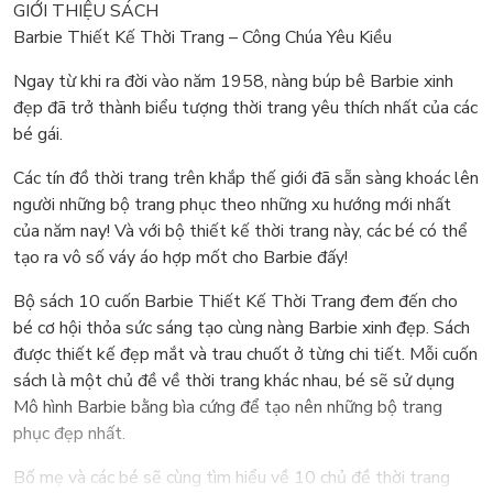
GIỚI THIỆU SÁCH
Barbie Thiết Kế Thời Trang – Công Chúa Yêu Kiều
Ngay từ khi ra đời vào năm 1958, nàng búp bê Barbie xinh
đẹp đã trở thành biểu tượng thời trang yêu thích nhất của các
bé gái.
Các tín đồ thời trang trên khắp thế giới đã sẵn sàng khoác lên
người những bộ trang phục theo những xu hướng mới nhất
của năm nay! Và với bộ thiết kế thời trang này, các bé có thể
tạo ra vô số váy áo hợp mốt cho Barbie đấy!
Bộ sách 10 cuốn Barbie Thiết Kế Thời Trang đem đến cho
bé cơ hội thỏa sức sáng tạo cùng nàng Barbie xinh đẹp. Sách
được thiết kế đẹp mắt và trau chuốt ở từng chi tiết. Mỗi cuốn
sách là một chủ đề về thời trang khác nhau, bé sẽ sử dụng
Mô hình Barbie bằng bìa cứng để tạo nên những bộ trang
phục đẹp nhất.
Bố mẹ và các bé sẽ cùng tìm hiểu về 10 chủ đề thời trang