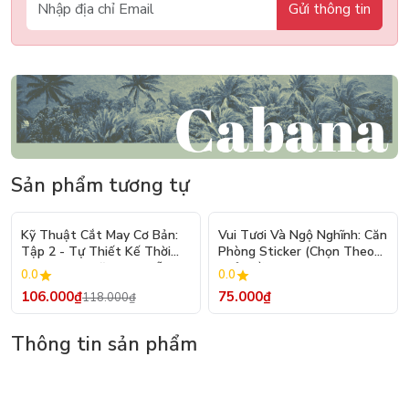
Gửi thông tin
Sản phẩm tương tự
- 10%
Kỹ Thuật Cắt May Cơ Bản:
Vui Tươi Và Ngộ Nghĩnh: Căn
Tập 2 - Tự Thiết Kế Thời
Phòng Sticker (Chọn Theo
Trang Nam Nữ - Tạo Mẫu
Chủ Đề) - Hơn 250 Sticker
0.0
0.0
Rập - Kỹ Thuật Nhảy Size
106.000₫
75.000₫
118.000₫
Thông tin sản phẩm