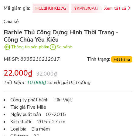
Mã giảm giá:
HCE1HUFKIZ7G
YKPN3XJAJ3TJ
Xem tất cả
77U0FSO8M
Chia sẻ:
Barbie Thủ Công Dựng Hình Thời Trang -
Công Chúa Yêu Kiều
Thông tin sản phẩm
So sánh
Mã SP:
8935210212917
Tình trạng:
Hết hàng
22.000₫
32.000₫
Tiết kiệm:
10.000₫
so với giá thị trường
Công ty phát hành Tân Việt
Tác giả Five Mile
Ngày xuất bản 07-2015
Kích thước 20.5 x 27 cm
Loại bìa Bìa mềm