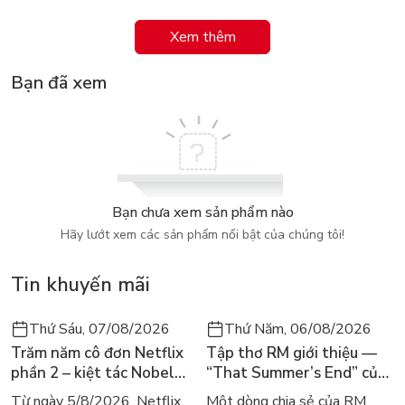
của bộ sách này nhé!
Xem thêm
Barbie Thiết Kế Thời Trang – Công chúa yêu kiều: Bất cứ bé
gái nào cũng trầm trồ với tủ đồ đầy trang sức, phụ kiện, quần
Bạn đã xem
áo mang phong cách công chúa của Barbie.
Bạn chưa xem sản phẩm nào
Hãy lướt xem các sản phẩm nổi bật của chúng tôi!
Tin khuyến mãi
Thứ Sáu, 07/08/2026
Thứ Năm, 06/08/2026
Trăm năm cô đơn Netflix
Tập thơ RM giới thiệu —
phần 2 – kiệt tác Nobel
“That Summer’s End” của
trở lại màn ảnh, dòng
Lee Seong-bok ra mắt bản
Từ ngày 5/8/2026, Netflix
Một dòng chia sẻ của RM