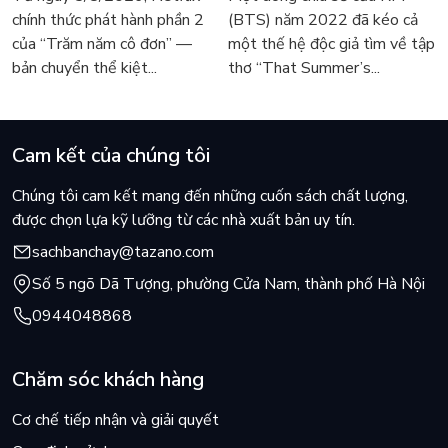
người tìm đọc lại García
tiếng Anh sau 4 năm gây
chính thức phát hành phần 2
(BTS) năm 2022 đã kéo cả
Márquez
sốt
của “Trăm năm cô đơn” —
một thế hệ độc giả tìm về tập
bản chuyển thể kiệt...
thơ “That Summer’s...
Cam kết của chúng tôi
Chúng tôi cam kết mang đến những cuốn sách chất lượng,
được chọn lựa kỹ lưỡng từ các nhà xuất bản uy tín.
sachbanchay@tazano.com
Số 5 ngõ Dã Tượng, phường Cửa Nam, thành phố Hà Nội
0944048868
Chăm sóc khách hàng
Cơ chế tiếp nhận và giải quyết