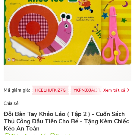
Mã giảm giá:
HCE1HUFKIZ7G
YKPN3XJAJ3TJ
Xem tất cả
77U0FSO8M
Chia sẻ:
Đôi Bàn Tay Khéo Léo ( Tập 2 ) - Cuốn Sách
Thủ Công Đầu Tiên Cho Bé - Tặng Kèm Chiếc
Kéo An Toàn