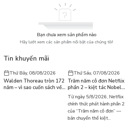
Bạn chưa xem sản phẩm nào
Hãy lướt xem các sản phẩm nổi bật của chúng tôi!
Tin khuyến mãi
Thứ Bảy, 08/08/2026
Thứ Sáu, 07/08/2026
Walden Thoreau tròn 172
Trăm năm cô đơn Netflix
năm – vì sao cuốn sách về
phần 2 – kiệt tác Nobel
hai năm sống trong rừng
trở lại màn ảnh, dòng
Từ ngày 5/8/2026, Netflix
vẫn chữa lành người đọc
người tìm đọc lại García
chính thức phát hành phần 2
hôm nay
Márquez
của “Trăm năm cô đơn” —
bản chuyển thể kiệt...