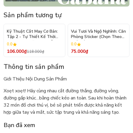
Sản phẩm tương tự
- 10%
Kỹ Thuật Cắt May Cơ Bản:
Vui Tươi Và Ngộ Nghĩnh: Căn
Tập 2 - Tự Thiết Kế Thời
Phòng Sticker (Chọn Theo
Trang Nam Nữ - Tạo Mẫu
Chủ Đề) - Hơn 250 Sticker
0.0
0.0
Rập - Kỹ Thuật Nhảy Size
106.000₫
75.000₫
118.000₫
Thông tin sản phẩm
Giới Thiệu Nội Dung Sản Phẩm
Xoẹt xoẹt! Hãy cùng nhau cắt đường thẳng, đường vòng,
đường gấp khúc…bằng chiếc kéo an toàn. Sau khi hoàn thành
32 món đồ chơi thú vị, bé sẽ phát triển được khả năng kết
hợp giữa tay và mắt, sức tập trung và khả năng sáng tạo.
Bạn đã xem