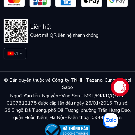
Liên hệ:
Quét mã QR liên hệ nhanh chóng
VI
© Bản quyền thuộc về
Công ty TNHH Tazano
.
Cung cấp bởi
Sapo
Liên hệ
Người đại diện: Nguyễn Đăng Sơn - MST/ĐKKD/QĐTL:
0107312178 được cấp lần đầu ngày 25/01/2016 Trụ sở:
Số 5 ngõ Dã Tương, phố Dã Tượng, phường Trần Hưng Đạo,
quận Hoàn Kiếm, Hà Nội - Điện thoại: 0944048868