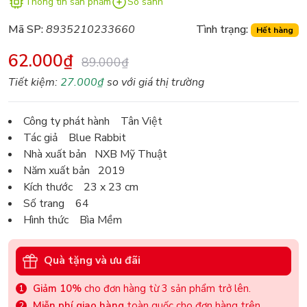
Thông tin sản phẩm
So sánh
Mã SP:
8935210233660
Tình trạng:
Hết hàng
62.000₫
89.000₫
Tiết kiệm:
27.000₫
so với giá thị trường
Công ty phát hành Tân Việt
Tác giả Blue Rabbit
Nhà xuất bản NXB Mỹ Thuật
Năm xuất bản 2019
Kích thước 23 x 23 cm
Số trang 64
Hình thức Bìa Mềm
Quà tặng và ưu đãi
Giảm 10%
cho đơn hàng từ 3 sản phẩm trở lên.
Miễn phí giao hàng
toàn quốc cho đơn hàng trên